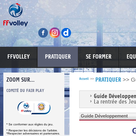
FFVOLLEY
PRATIQUER
SE FORMER
EQU
ZOOM SUR...
>>
G
Accueil
>>
PRATIQUER
S
COMITÉ DU FAIR PLAY
LUTTE CONTRE LES VIOLENCES
MA PETITE
Guide Développe
La rentrée des Jeu
Guide Développement
* Se conformer aux règles du jeu.
* Respecter les décisions de l’arbitre.
*Respecter adversaires et partenaires.