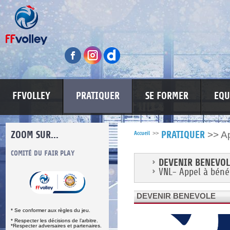
FFVOLLEY
PRATIQUER
SE FORMER
EQU
ZOOM SUR...
>>
A
Accueil
>>
PRATIQUER
S
COMITÉ DU FAIR PLAY
LUTTE CONTRE LES VIOLENCES
MA PETITE
DEVENIR BENEVOL
VNL- Appel à béné
DEVENIR BENEVOLE
* Se conformer aux règles du jeu.
* Respecter les décisions de l’arbitre.
*Respecter adversaires et partenaires.