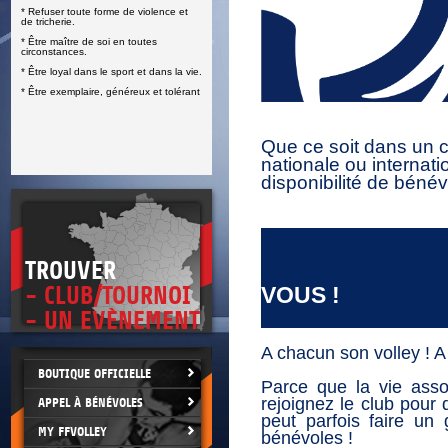
* Refuser toute forme de violence et
E
de tricherie.
* Être maître de soi en toutes
circonstances.
* Être loyal dans le sport et dans la vie.
* Être exemplaire, généreux et tolérant
Que ce soit dans un c
nationale ou internati
disponibilité de bénév
TROUVER
LE CL
- CLUB/TOURNOI
VOUS !
- UN EVÈNEMENT
A chacun son volley ! A
BOUTIQUE OFFICIELLE
Parce que la vie asso
rejoignez le club pour 
APPEL À BÉNÉVOLES
peut parfois faire un
MY FFVOLLEY
bénévoles !