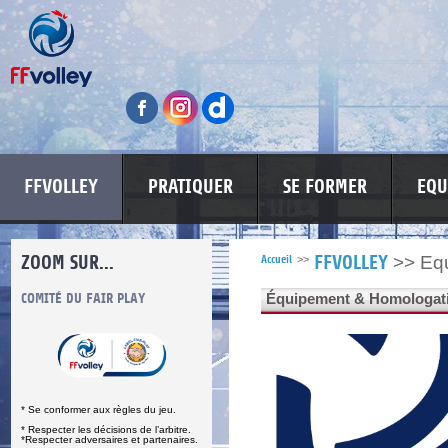
FFVOLLEY
PRATIQUER
SE FORMER
EQU
ZOOM SUR...
>>
Eq
Accueil
>>
FFVOLLEY
S
COMITÉ DU FAIR PLAY
LUTTE CONTRE LES VIOLENCES
Équipement & Homologat
MA PETITE
* Se conformer aux règles du jeu.
* Respecter les décisions de l’arbitre.
*Respecter adversaires et partenaires.