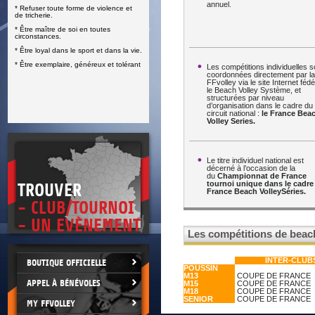
annuel.
* Refuser toute forme de violence et
E
de tricherie.
* Être maître de soi en toutes
circonstances.
* Être loyal dans le sport et dans la vie.
* Être exemplaire, généreux et tolérant
Les compétitions individuelles s
coordonnées directement par la
FFvolley via le site Internet fédé
le Beach Volley Système, et
structurées par niveau
d’organisation dans le cadre du
circuit national :
le
France Bea
Volley Series.
Le titre individuel national est
décerné à l’occasion de la
du
Championnat de France
tournoi unique dans le cadre
TROUVER
France Beach VolleySéries.
- CLUB/TOURNOI
- UN EVÈNEMENT
Les compétitions de beach
INTER-CLUB
BOUTIQUE OFFICIELLE
POUSSIN
M13
COUPE DE FRANCE
APPEL À BÉNÉVOLES
M15
COUPE DE FRANCE
M18
COUPE DE FRANCE
SENIOR
COUPE DE FRANCE
MY FFVOLLEY