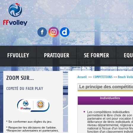
FFVOLLEY
PRATIQUER
SE FORMER
EQU
ZOOM SUR...
Accueil
>>
COMPETITIONS
>>
Beach Voll
Le principe des compétitio
S
COMITÉ DU FAIR PLAY
LUTTE CONTRE LES VIOLENCES
MA PETITE
Individuelles
Les compétitions individuelles
permettent le libre choix de son
partenaire et ont pour vocation 
* Se conformer aux règles du jeu.
délivrance de titres individuels 
niveau départemental, régional 
* Respecter les décisions de l’arbitre.
national à l'issue d'un tournoi fin
*Respecter adversaires et partenaires.
fonction d'un classement individ