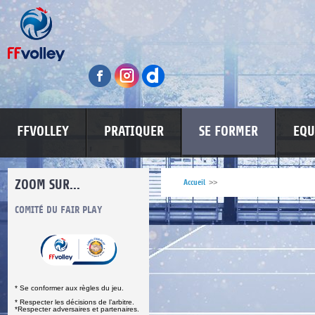
FFVOLLEY
PRATIQUER
SE FORMER
EQU
ZOOM SUR...
Accueil
>>
S
COMITÉ DU FAIR PLAY
LUTTE CONTRE LES VIOLENCES
MA PETITE
* Se conformer aux règles du jeu.
* Respecter les décisions de l’arbitre.
*Respecter adversaires et partenaires.