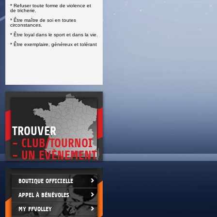
* Refuser toute forme de violence et
E
de tricherie.
* Être maître de soi en toutes
circonstances.
* Être loyal dans le sport et dans la vie.
* Être exemplaire, généreux et tolérant
TROUVER
- CLUB/TOURNOI
- UN EVÈNEMENT
BOUTIQUE OFFICIELLE
APPEL À BÉNÉVOLES
MY FFVOLLEY