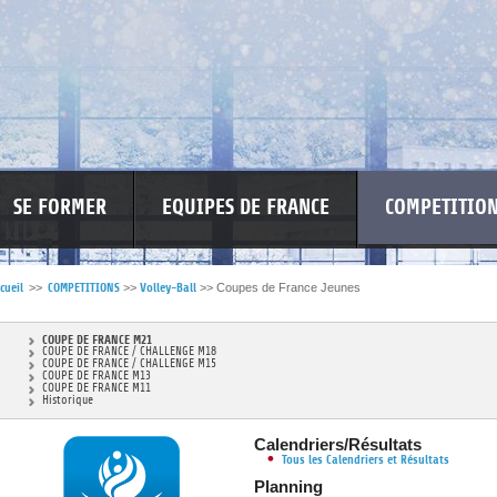
SE FORMER
EQUIPES DE FRANCE
COMPETITIO
cueil
>>
COMPETITIONS
>>
Volley-Ball
>>
Coupes de France Jeunes
RE LES VIOLENCES
MA PETITE SPONSO
INFORMATIONS CORONAVIR
COUPE DE FRANCE M21
COUPE DE FRANCE / CHALLENGE M18
COUPE DE FRANCE / CHALLENGE M15
COUPE DE FRANCE M13
COUPE DE FRANCE M11
Historique
Calendriers/Résultats
Tous les Calendriers et Résultats
Planning