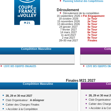
DOCUMENTS UTILES
Planning Général des Compétitions
SITUATION SANITAIR
COVID-19
Déroulement
Déroulement de la compétition
CLIQUEZ ICI
>
16 septembre 2026
> Fin Engagement
18 octobre 2026
1e Tour
15 novembre 2026
2e Tour
13 décembre 2026
3e Tour
24 janvier 2027
4e Tour
7 février 2027
5e Tour
14 mars 2027
6e Tour
11 avril 2027
7e Tour
2 mai 2027
8e Tour
28>30 mai 2027
Finales
Compétition Masculine
Comp
LISTE DES EQUIPES ENGAGEES
LISTE DES EQUIPES E
Finales M21 2027
Compétition Masculine
Com
28, 29 et 30 mai 
28, 29 et 30 mai 2027
Club Organisateur
Club Organisateur :
A désigner
Cahier des Charge
Cahier des Charges Finales
> Accéder à la Com
> Accéder à la Compétition