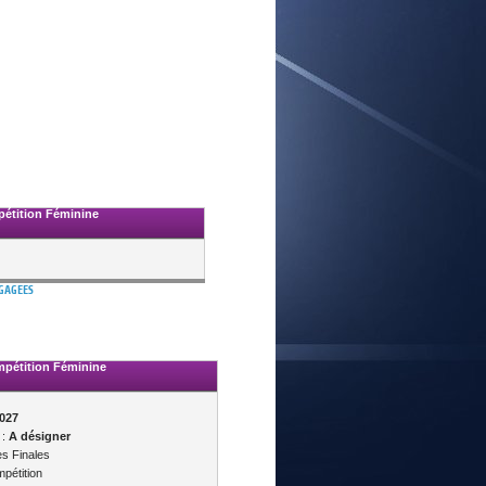
E
étition Féminine
NGAGEES
pétition Féminine
2027
 :
A désigner
s Finales
pétition