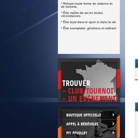
DOCUMENTS UTILES
* Refuser toute forme de violence et
SITUATION SANITAIRE
de tricherie.
COVID-19
* Être maître de soi en toutes
circonstances.
CLIQUEZ ICI
>
* Être loyal dans le sport et dans la vie.
* Être exemplaire, généreux et tolérant
TROUVER
- CLUB/TOURNOI
- UN EVÈNEMENT
BOUTIQUE OFFICIELLE
APPEL À BÉNÉVOLES
MY FFVOLLEY