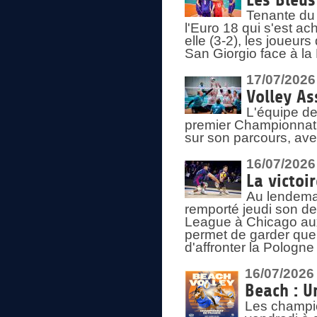
Les Bleus
Tenante du 
l'Euro 18 qui s'est ach
elle (3-2), les joueur
San Giorgio face à la
17/07/2026
Volley As
L'équipe de
premier Championnat 
sur son parcours, ave
16/07/2026
La victoir
Au lendemai
remporté jeudi son d
League à Chicago aux 
permet de garder quel
d'affronter la Pologn
16/07/2026
Beach : U
Les champio