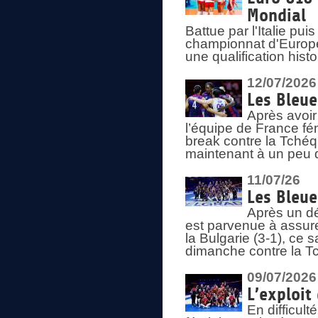
Mondial
Battue par l'Italie pu
championnat d'Europe
une qualification his
12/07/2026
Les Bleue
Après avoir
l’équipe de France fém
break contre la Tchéq
maintenant à un peu d
11/07/26
Les Bleue
Après un dé
est parvenue à assure
la Bulgarie (3-1), ce
dimanche contre la T
09/07/2026
L’exploit
En difficul