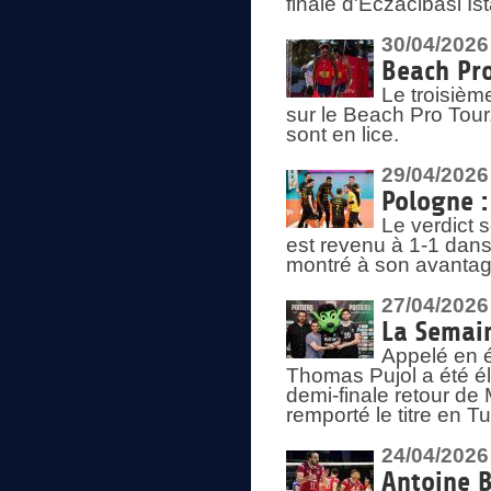
finale d'Eczacibasi Is
30/04/2026
Beach Pro
Le troisième
sur le Beach Pro Tour.
sont en lice.
29/04/2026
Pologne : 
Le verdict 
est revenu à 1-1 dans 
montré à son avantage
27/04/2026
La Semain
Appelé en é
Thomas Pujol a été élu
demi-finale retour de
remporté le titre en 
24/04/2026
Antoine B