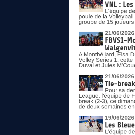
VNL : Les
L'équipe d
poule de la Volleyba
groupe de 15 joueurs 
21/06/2026
FBVS1-Mo
Walgenvit
A Montbéliard, Elsa 
Volley Series 1, cett
Duval et Jules M'Coue
21/06/2026
Tie-break
Pour sa der
League, l’équipe de Fr
break (2-3), ce diman
de deux semaines en
19/06/2026
Les Bleue
L’équipe de