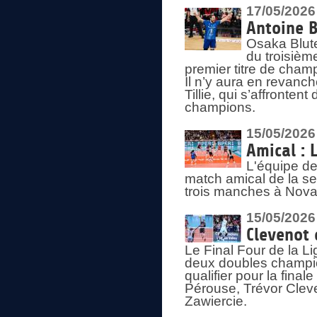
17/05/2026
Antoine B
Osaka Blut
du troisièm
premier titre de champ
Il n’y aura en revanc
Tillie, qui s’affronte
champions.
15/05/2026
Amical : 
L'équipe de
match amical de la sem
trois manches à Nova
15/05/2026
Clevenot 
Le Final Four de la 
deux doubles champio
qualifier pour la final
Pérouse, Trévor Cleve
Zawiercie.