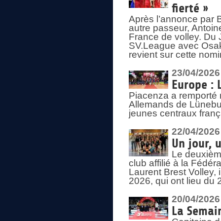
fierté »
Après l’annonce par Be
autre passeur, Antoine
France de volley. Du 
SV.League avec Osaka
revient sur cette nomi
23/04/2026
Europe : 
Piacenza a remporté 
Allemands de Lüneburg
jeunes centraux franç
22/04/2026
Un jour, 
Le deuxième
club affilié à la Fédér
Laurent Brest Volley,
2026, qui ont lieu du 
20/04/2026
La Semain