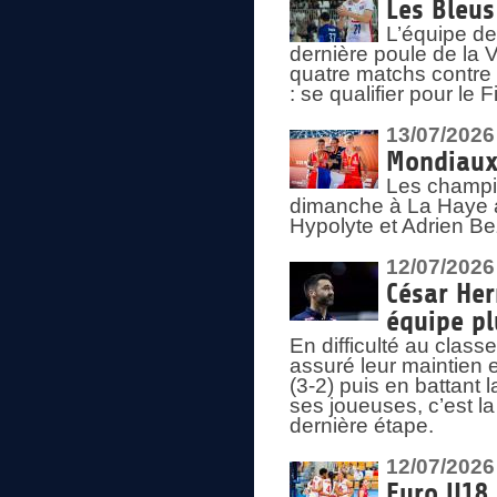
Les Bleus
L’équipe de
dernière poule de la
quatre matchs contre le
: se qualifier pour le 
13/07/2026
Mondiaux 
Les champi
dimanche à La Haye a
Hypolyte et Adrien Be
12/07/2026
César Her
équipe plu
En difficulté au clas
assuré leur maintien 
(3-2) puis en battant 
ses joueuses, c’est l
dernière étape.
12/07/2026
Euro U18 