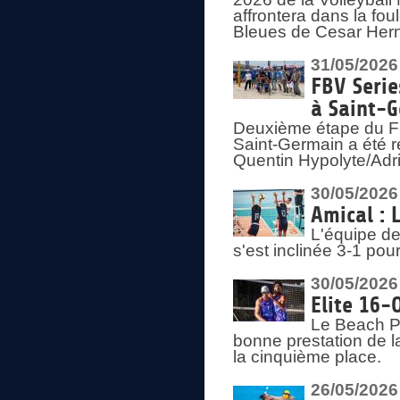
affrontera dans la fou
Bleues de Cesar Herna
31/05/2026
FBV Serie
à Saint-
Deuxième étape du F
Saint-Germain a été r
Quentin Hypolyte/Adr
30/05/2026
Amical : 
L'équipe de
s'est inclinée 3-1 po
30/05/2026
Elite 16-
Le Beach Pr
bonne prestation de l
la cinquième place.
26/05/2026