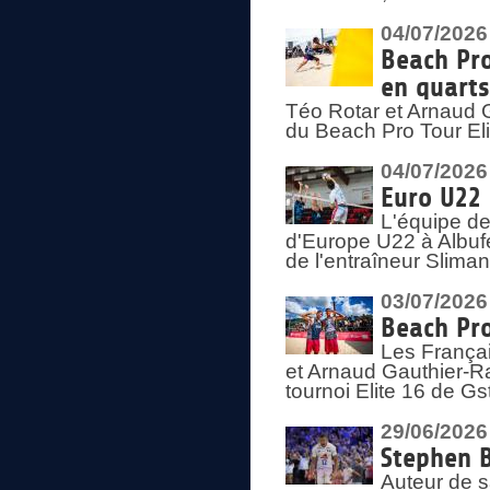
04/07/2026
Beach Pro
en quarts
Téo Rotar et Arnaud G
du Beach Pro Tour El
04/07/2026
Euro U22 
L'équipe d
d'Europe U22 à Albufei
de l'entraîneur Slima
03/07/2026
Beach Pro
Les Françai
et Arnaud Gauthier-Rat
tournoi Elite 16 de Gs
29/06/2026
Stephen B
Auteur de s