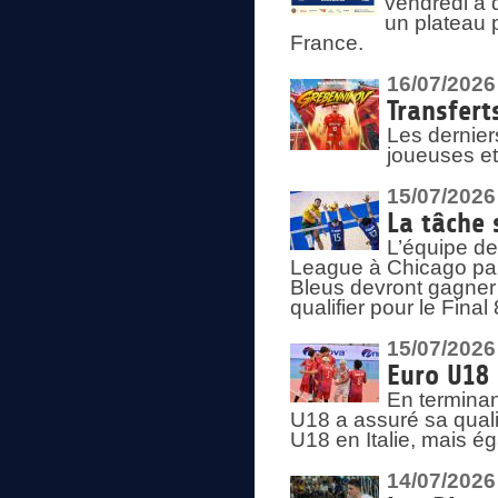
vendredi à 
un plateau 
France.
16/07/2026
Transfert
Les dernier
joueuses et
15/07/2026
La tâche 
L’équipe de
League à Chicago par 
Bleus devront gagner 
qualifier pour le Fina
15/07/2026
Euro U18 
En terminan
U18 a assuré sa quali
U18 en Italie, mais é
14/07/2026