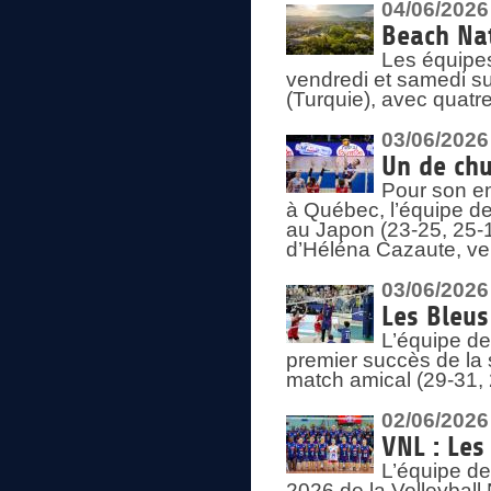
04/06/2026
Beach Nat
Les équipe
vendredi et samedi su
(Turquie), avec quatr
03/06/2026
Un de chu
Pour son en
à Québec, l’équipe de
au Japon (23-25, 25-1
d’Héléna Cazaute, ven
03/06/2026
Les Bleus
L’équipe de
premier succès de la s
match amical (29-31, 
02/06/2026
VNL : Les
L’équipe de
2026 de la Volleyball