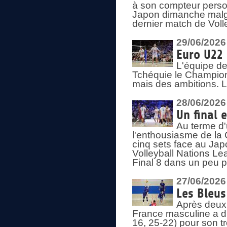
à son compteur person
Japon dimanche malgré
dernier match de Voll
29/06/2026
Euro U22 
L'équipe de
Tchéquie le Champion
mais des ambitions. L
28/06/2026
Un final 
Au terme d'
l'enthousiasme de la 
cinq sets face au Ja
Volleyball Nations Lea
Final 8 dans un peu 
27/06/2026
Les Bleus
Après deux v
France masculine a di
16, 25-22) pour son t