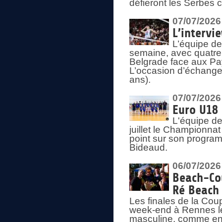
défieront les Serbes c
07/07/2026
L’intervi
L’équipe de
semaine, avec quatre
Belgrade face aux Pays
L’occasion d’échange
ans).
07/07/2026
Euro U18 
L'équipe de
juillet le Championnat
point sur son program
Bideaud.
06/07/2026
Beach-Cou
Ré Beach
Les finales de la Cou
week-end à Rennes le
masculine, comme en