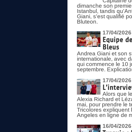
Capitaine d
dimanche son premier
Istanbul, tandis qu'An
Giani, s'est qualifié
Bluteon.
17/04/2026
Equipe de
Bleus
Andrea Giani et son st
internationale, avec d
qui commence le 10 ju
septembre. Explicatio
17/04/2026
L’intervi
Alors que le
Alexia Richard et Léz
mai, pour prendre le
Tricolores expliquen
Angeles en ligne de m
16/04/2026