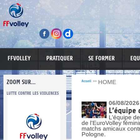
FFVOLLEY
PRATIQUER
SE FORMER
EQU
ZOOM SUR...
HOME
Accueil
>>
LUTTE CONTRE LES VIOLENCES
MA PETITE SPONSO
INFORMATI
06/08/2026
L’équipe 
L’équipe de
de l’EuroVolley fémin
matchs amicaux contre 
Pologne.
re.
res.