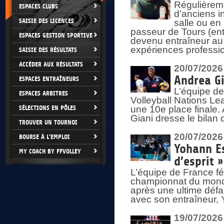
Régulièreme
ESPACES CLUBS
d’anciens i
SAISIE DES LICENCES
salle ou en
passeur de Tours (ent
ESPACES GESTION SPORTIVE
devenu entraîneur au
expériences professio
SAISIE DES RÉSULTATS
ACCÉDER AUX RÉSULTATS
20/07/2026
Andrea Gi
ESPACES ENTRAÎNEURS
L’équipe de
ESPACES ARBITRES
Volleyball Nations Lea
SÉLECTIONS EN PÔLES
une 10e place finale.
Giani dresse le bilan
TROUVER UN TOURNOI
20/07/2026
BOURSE À L'EMPLOI
Yohann Es
MY COACH BY FFVOLLEY
d’esprit »
L’équipe de France fé
championnat du monde
après une ultime défai
avec son entraîneur,
19/07/2026