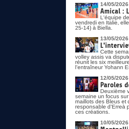
14/05/2026
Amical : 
L'équipe de
vendredi en Italie, ell
25-14) à Biella.
13/05/2026
L'intervi
Cette semai
volley assis va disput
réunit les six meille
l’entraîneur Yohann Es
12/05/2026
Paroles d
Deuxième vo
semaine un focus sur 
maillots des Bleus e
responsable d’Erreà p
ces créations.
10/05/2026