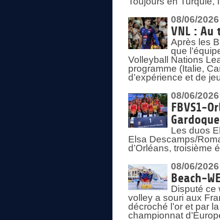
Toujours en Turquie, 
08/06/2026
VNL : Au 
Après les 
que l’équip
Volleyball Nations L
programme (Italie, Ca
d’expérience et de je
08/06/2026
FBVS1-Orl
Gardoque
Les duos E
Elsa Descamps/Roman
d’Orléans, troisième 
08/06/2026
Beach-WEV
Disputé ce 
volley a souri aux Fr
décroché l’or et par 
championnat d’Europ