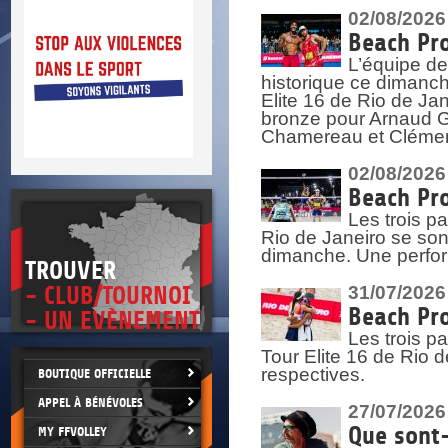
DOCU
et
02/08/2026
SITUAT
Beach Pro
L’équipe de
>
 vie.
historique ce dimanc
érant
Elite 16 de Rio de Ja
bronze pour Arnaud Ga
Chamereau et Clémence
02/08/2026
Beach Pro
Les trois pa
Rio de Janeiro se sont
dimanche. Une perform
TROUVER
- CLUB/TOURNOI
31/07/2026
Beach Pro
- UN EVÈNEMENT
Les trois p
Tour Elite 16 de Rio d
respectives.
BOUTIQUE OFFICIELLE
APPEL À BÉNÉVOLES
27/07/2026
Que sont-
MY FFVOLLEY