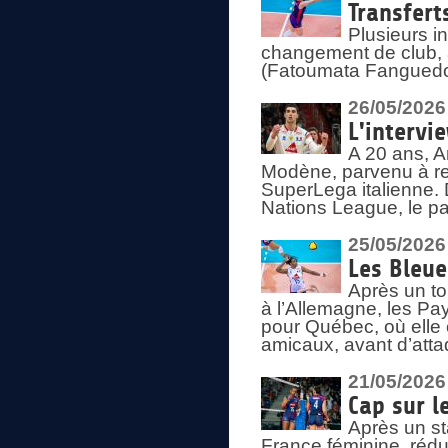
Transfert
Plusieurs i
changement de club, a
(Fatoumata Fanguedo
26/05/2026
L'intervi
A 20 ans, A
Modène, parvenu à re
SuperLega italienne. 
Nations League, le pas
25/05/2026
Les Bleu
Après un to
à l’Allemagne, les Pay
pour Québec, où elle
amicaux, avant d’atta
21/05/2026
Cap sur l
Après un st
France féminine, rédu