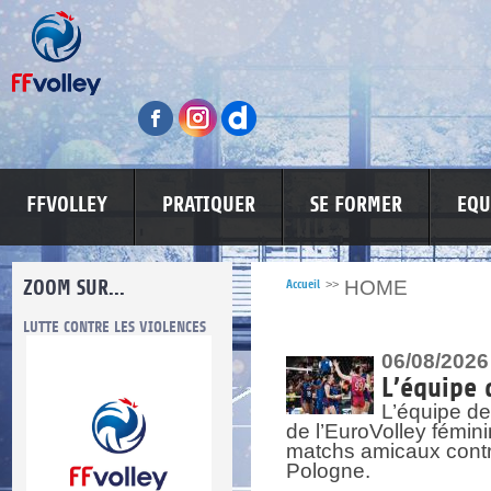
FFVOLLEY
PRATIQUER
SE FORMER
EQU
ZOOM SUR...
HOME
Accueil
>>
LUTTE CONTRE LES VIOLENCES
MA PETITE SPONSO
INFORMATI
06/08/2026
L’équipe 
L’équipe de
de l’EuroVolley fémin
matchs amicaux contre 
Pologne.
re.
res.