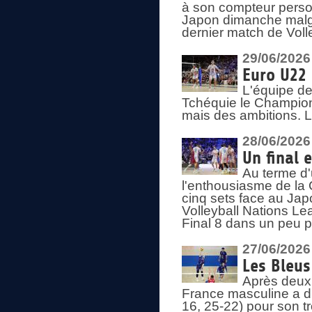
à son compteur person
Japon dimanche malgré
dernier match de Voll
29/06/2026
Euro U22 
L'équipe de
Tchéquie le Champion
mais des ambitions. L
28/06/2026
Un final 
Au terme d'
l'enthousiasme de la 
cinq sets face au Ja
Volleyball Nations Lea
Final 8 dans un peu 
27/06/2026
Les Bleus
Après deux v
France masculine a di
16, 25-22) pour son t