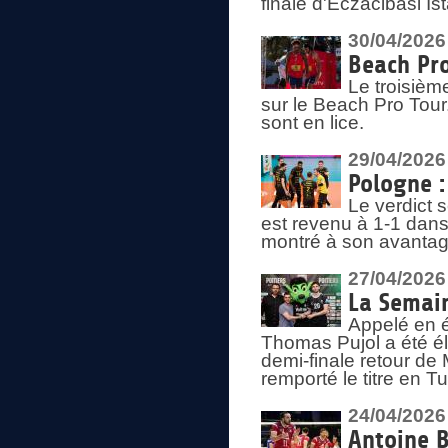
finale d'Eczacibasi Is
30/04/2026
Beach Pro
Le troisième
sur le Beach Pro Tour.
sont en lice.
29/04/2026
Pologne : 
Le verdict 
est revenu à 1-1 dans 
montré à son avantage
27/04/2026
La Semain
Appelé en é
Thomas Pujol a été élu
demi-finale retour de
remporté le titre en 
24/04/2026
Antoine B