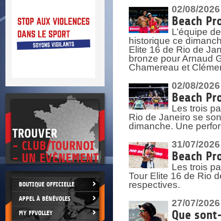
DOCU
et
02/08/2026
SITUAT
Beach Pro
L’équipe de
>
 vie.
historique ce dimanc
érant
Elite 16 de Rio de Ja
bronze pour Arnaud Ga
Chamereau et Clémence
02/08/2026
Beach Pro
Les trois pa
Rio de Janeiro se sont
dimanche. Une perform
TROUVER
- CLUB/TOURNOI
31/07/2026
Beach Pro
- UN EVÈNEMENT
Les trois p
Tour Elite 16 de Rio d
respectives.
BOUTIQUE OFFICIELLE
APPEL À BÉNÉVOLES
27/07/2026
Que sont-
MY FFVOLLEY