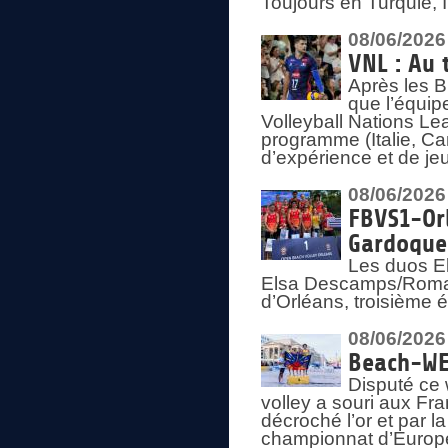
Toujours en Turquie, 
08/06/2026
VNL : Au 
Après les 
que l’équip
Volleyball Nations L
programme (Italie, Ca
d’expérience et de je
08/06/2026
FBVS1-Orl
Gardoque
Les duos E
Elsa Descamps/Roman
d’Orléans, troisième 
08/06/2026
Beach-WEV
Disputé ce 
volley a souri aux Fr
décroché l’or et par 
championnat d’Europ