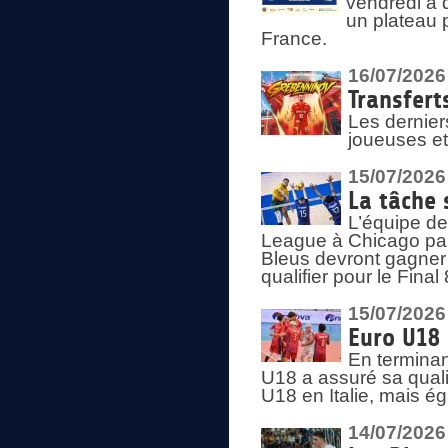
vendredi à 
un plateau 
France.
16/07/2026
Transfert
Les dernier
joueuses et
15/07/2026
La tâche 
L’équipe de
League à Chicago par 
Bleus devront gagner 
qualifier pour le Fina
15/07/2026
Euro U18 
En terminan
U18 a assuré sa quali
U18 en Italie, mais é
14/07/2026