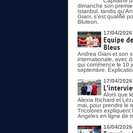
Capitaine d
dimanche son premier
Istanbul, tandis qu'An
Giani, s'est qualifié
Bluteon.
17/04/2026
Equipe de
Bleus
Andrea Giani et son st
internationale, avec d
qui commence le 10 ju
septembre. Explicatio
17/04/2026
L’intervi
Alors que le
Alexia Richard et Léz
mai, pour prendre le
Tricolores expliquen
Angeles en ligne de m
16/04/2026