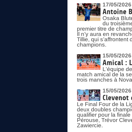
17/05/2026
Antoine B
Osaka Blut
du troisièm
premier titre de champ
Il n’y aura en revanc
Tillie, qui s’affronte
champions.
15/05/2026
Amical : 
L'équipe de
match amical de la sem
trois manches à Nova
15/05/2026
Clevenot 
Le Final Four de la 
deux doubles champio
qualifier pour la final
Pérouse, Trévor Cleve
Zawiercie.