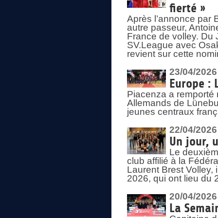
fierté »
Après l’annonce par Be
autre passeur, Antoine
France de volley. Du 
SV.League avec Osaka
revient sur cette nomi
23/04/2026
Europe : 
Piacenza a remporté 
Allemands de Lüneburg
jeunes centraux franç
22/04/2026
Un jour, 
Le deuxième
club affilié à la Fédér
Laurent Brest Volley,
2026, qui ont lieu du 
20/04/2026
La Semain