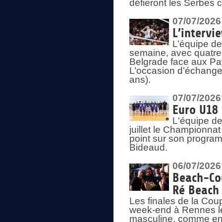
défieront les Serbes c
07/07/2026
L’intervi
L’équipe de
semaine, avec quatre
Belgrade face aux Pays
L’occasion d’échange
ans).
07/07/2026
Euro U18 
L'équipe de
juillet le Championnat
point sur son program
Bideaud.
06/07/2026
Beach-Cou
Ré Beach
Les finales de la Cou
week-end à Rennes le
masculine, comme en