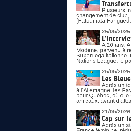
Transfert
Plusieurs i
changement de club, a
(Fatoumata Fanguedo
26/05/2026
L'intervi
A 20 ans, A
Modène, parvenu à re
SuperLega italienne. 
Nations League, le pas
25/05/2026
Les Bleu
Après un to
à l’Allemagne, les Pay
pour Québec, où elle
amicaux, avant d’atta
21/05/2026
Cap sur l
Après un st
France féminine, rédu