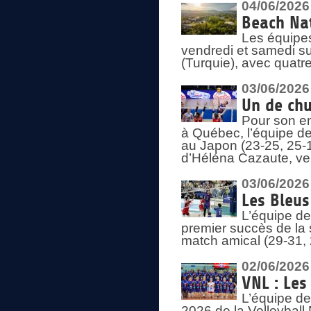
04/06/2026
Beach Nat
Les équipe
vendredi et samedi su
(Turquie), avec quatr
03/06/2026
Un de chu
Pour son en
à Québec, l’équipe de
au Japon (23-25, 25-1
d’Héléna Cazaute, ven
03/06/2026
Les Bleus
L’équipe de
premier succès de la s
match amical (29-31, 
02/06/2026
VNL : Les
L’équipe de
2026 de la Volleyball