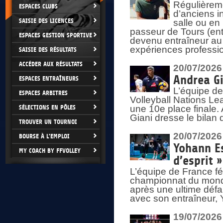
Régulièreme
ESPACES CLUBS
d’anciens i
SAISIE DES LICENCES
salle ou en
passeur de Tours (ent
ESPACES GESTION SPORTIVE
devenu entraîneur au
expériences professio
SAISIE DES RÉSULTATS
ACCÉDER AUX RÉSULTATS
20/07/2026
Andrea Gi
ESPACES ENTRAÎNEURS
L’équipe de
ESPACES ARBITRES
Volleyball Nations Lea
SÉLECTIONS EN PÔLES
une 10e place finale.
Giani dresse le bilan
TROUVER UN TOURNOI
20/07/2026
BOURSE À L'EMPLOI
Yohann Es
MY COACH BY FFVOLLEY
d’esprit »
L’équipe de France fé
championnat du monde
après une ultime défai
avec son entraîneur,
19/07/2026