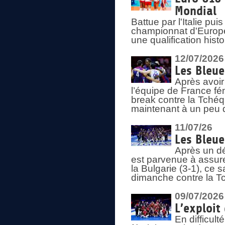
Mondial
Battue par l'Italie pu
championnat d'Europe
une qualification his
12/07/2026
Les Bleue
Après avoir
l’équipe de France fém
break contre la Tchéq
maintenant à un peu d
11/07/26
Les Bleue
Après un dé
est parvenue à assure
la Bulgarie (3-1), ce
dimanche contre la T
09/07/2026
L’exploit
En difficul