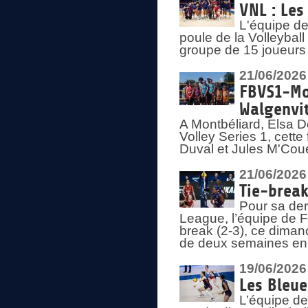
VNL : Les
L'équipe d
poule de la Volleyba
groupe de 15 joueurs 
21/06/2026
FBVS1-Mo
Walgenvit
A Montbéliard, Elsa 
Volley Series 1, cett
Duval et Jules M'Coue
21/06/2026
Tie-break
Pour sa der
League, l’équipe de Fr
break (2-3), ce diman
de deux semaines en
19/06/2026
Les Bleue
L’équipe de