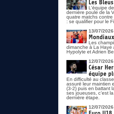
Les Bleus
L’équipe de
dernière poule de la
quatre matchs contre le
: se qualifier pour le 
13/07/2026
Mondiaux 
Les champi
dimanche à La Haye a
Hypolyte et Adrien Be
12/07/2026
César Her
équipe plu
En difficulté au clas
assuré leur maintien 
(3-2) puis en battant 
ses joueuses, c’est l
dernière étape.
12/07/2026
Euro U18 