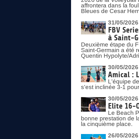
affrontera dans la fou
Bleues de Cesar Herna
31/05/2026
FBV Serie
à Saint-
Deuxième étape du F
Saint-Germain a été r
Quentin Hypolyte/Adr
30/05/2026
Amical : 
L'équipe de
s'est inclinée 3-1 po
30/05/2026
Elite 16-
Le Beach Pr
bonne prestation de l
la cinquième place.
26/05/2026