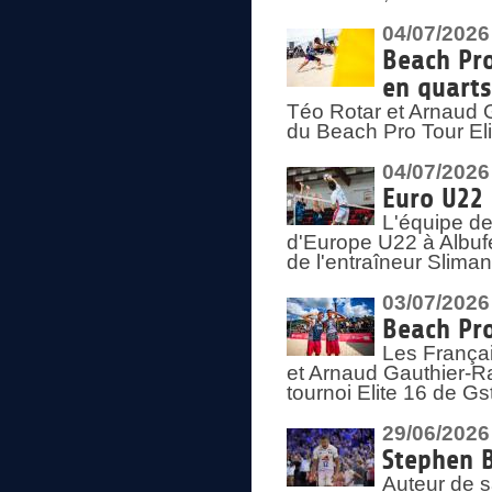
04/07/2026
Beach Pro
en quarts
Téo Rotar et Arnaud G
du Beach Pro Tour El
04/07/2026
Euro U22 
L'équipe d
d'Europe U22 à Albufei
de l'entraîneur Slima
03/07/2026
Beach Pro
Les Françai
et Arnaud Gauthier-Rat
tournoi Elite 16 de Gs
29/06/2026
Stephen B
Auteur de s