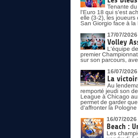
Les Bleus
Tenante du 
l'Euro 18 qui s'est ach
elle (3-2), les joueur
San Giorgio face à la
17/07/2026
Volley As
L'équipe de
premier Championnat 
sur son parcours, ave
16/07/2026
La victoir
Au lendemai
remporté jeudi son d
League à Chicago aux 
permet de garder quel
d'affronter la Pologn
16/07/2026
Beach : U
Les champio