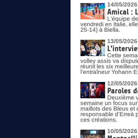
14/05/2026
Amical : 
L'équipe de
vendredi en Italie, ell
25-14) à Biella.
13/05/2026
L'intervi
Cette semai
volley assis va disput
réunit les six meille
l’entraîneur Yohann Es
12/05/2026
Paroles d
Deuxième vo
semaine un focus sur 
maillots des Bleus e
responsable d’Erreà p
ces créations.
10/05/2026