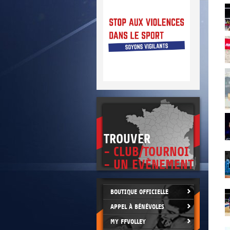
* Refuser toute forme de violence et
de tricherie.
* Être maître de soi en toutes
circonstances.
* Être loyal dans le sport et dans la vie.
* Être exemplaire, généreux et tolérant
TROUVER
- CLUB/TOURNOI
- UN EVÈNEMENT
BOUTIQUE OFFICIELLE
APPEL À BÉNÉVOLES
MY FFVOLLEY