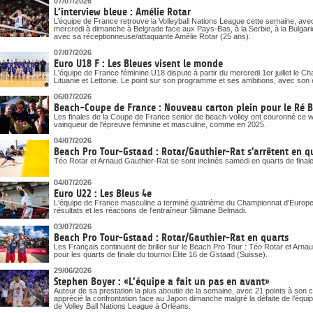
07/07/2026
L’interview bleue : Amélie Rotar
L’équipe de France retrouve la Volleyball Nations League cette semaine, ave
mercredi à dimanche à Belgrade face aux Pays-Bas, à la Serbie, à la Bulgari
avec sa réceptionneuse/attaquante Amélie Rotar (25 ans).
07/07/2026
Euro U18 F : Les Bleues visent le monde
L'équipe de France féminine U18 dispute à partir du mercredi 1er juillet le 
Lituanie et Lettonie. Le point sur son programme et ses ambitions, avec son 
06/07/2026
Beach-Coupe de France : Nouveau carton plein pour le Ré 
Les finales de la Coupe de France senior de beach-volley ont couronné ce
vainqueur de l'épreuve féminine et masculine, comme en 2025.
04/07/2026
Beach Pro Tour-Gstaad : Rotar/Gauthier-Rat s'arrêtent en q
Téo Rotar et Arnaud Gauthier-Rat se sont inclinés samedi en quarts de final
04/07/2026
Euro U22 : Les Bleus 4e
L'équipe de France masculine a terminé quatrième du Championnat d'Europe U
résultats et les réactions de l'entraîneur Slimane Belmadi.
03/07/2026
Beach Pro Tour-Gstaad : Rotar/Gauthier-Rat en quarts
Les Français continuent de briller sur le Beach Pro Tour : Téo Rotar et Arna
pour les quarts de finale du tournoi Elite 16 de Gstaad (Suisse).
29/06/2026
Stephen Boyer : «L’équipe a fait un pas en avant»
Auteur de sa prestation la plus aboutie de la semaine, avec 21 points à son
apprécié la confrontation face au Japon dimanche malgré la défaite de l’équi
de Volley Ball Nations League à Orléans.