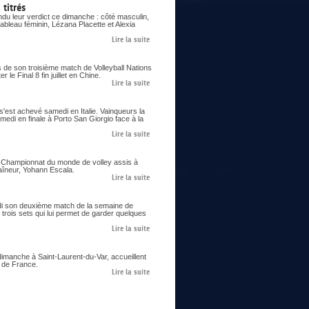
titrés
du leur verdict ce dimanche : côté masculin,
ableau féminin, Lézana Placette et Alexia
Lire la suite
s de son troisième match de Volleyball Nations
le Final 8 fin juillet en Chine.
Lire la suite
 s'est achevé samedi en Italie. Vainqueurs la
samedi en finale à Porto San Giorgio face à la
Lire la suite
er Championnat du monde de volley assis à
aîneur, Yohann Escala.
Lire la suite
eudi son deuxième match de la semaine de
trois sets qui lui permet de garder quelques
Lire la suite
imanche à Saint-Laurent-du-Var, accueillent
s de France.
Lire la suite