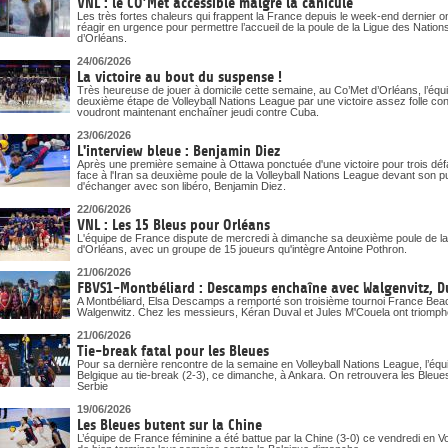
VNL : le CO’Met accessible malgré la canicule
Les très fortes chaleurs qui frappent la France depuis le week-end dernier o
réagir en urgence pour permettre l’accueil de la poule de la Ligue des Nati
d’Orléans.
24/06/2026
La victoire au bout du suspense !
Très heureuse de jouer à domicile cette semaine, au Co’Met d’Orléans, l’éq
deuxième étape de Volleyball Nations League par une victoire assez folle cont
voudront maintenant enchaîner jeudi contre Cuba.
23/06/2026
L'interview bleue : Benjamin Diez
Après une première semaine à Ottawa ponctuée d'une victoire pour trois déf
face à l'Iran sa deuxième poule de la Volleyball Nations League devant son p
d'échanger avec son libéro, Benjamin Diez.
22/06/2026
VNL : Les 15 Bleus pour Orléans
L'équipe de France dispute de mercredi à dimanche sa deuxième poule de la
d'Orléans, avec un groupe de 15 joueurs qu'intègre Antoine Pothron.
21/06/2026
FBVS1-Montbéliard : Descamps enchaîne avec Walgenvitz, D
A Montbéliard, Elsa Descamps a remporté son troisième tournoi France Beach
Walgenwitz. Chez les messieurs, Kéran Duval et Jules M'Couela ont triomph
21/06/2026
Tie-break fatal pour les Bleues
Pour sa dernière rencontre de la semaine en Volleyball Nations League, l’équi
Belgique au tie-break (2-3), ce dimanche, à Ankara. On retrouvera les Ble
Serbie
19/06/2026
Les Bleues butent sur la Chine
L’équipe de France féminine a été battue par la Chine (3-0) ce vendredi en V