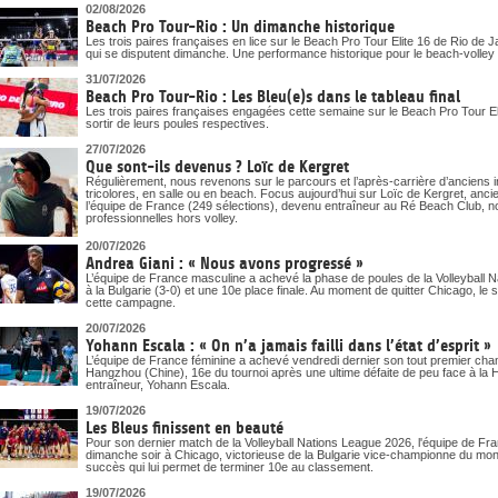
DOCUMENTS UTILES
02/08/2026
SITUATION SANITAIRE
Beach Pro Tour-Rio : Un dimanche historique
COVID-19
Les trois paires françaises en lice sur le Beach Pro Tour Elite 16 de Rio de J
qui se disputent dimanche. Une performance historique pour le beach-volley t
CLIQUEZ ICI
>
31/07/2026
Beach Pro Tour-Rio : Les Bleu(e)s dans le tableau final
Les trois paires françaises engagées cette semaine sur le Beach Pro Tour Eli
sortir de leurs poules respectives.
27/07/2026
Que sont-ils devenus ? Loïc de Kergret
Régulièrement, nous revenons sur le parcours et l’après-carrière d’anciens i
tricolores, en salle ou en beach. Focus aujourd’hui sur Loïc de Kergret, anc
l’équipe de France (249 sélections), devenu entraîneur au Ré Beach Club, n
professionnelles hors volley.
20/07/2026
Andrea Giani : « Nous avons progressé »
L’équipe de France masculine a achevé la phase de poules de la Volleyball 
à la Bulgarie (3-0) et une 10e place finale. Au moment de quitter Chicago, le 
cette campagne.
20/07/2026
Yohann Escala : « On n’a jamais failli dans l’état d’esprit »
L’équipe de France féminine a achevé vendredi dernier son tout premier ch
Hangzhou (Chine), 16e du tournoi après une ultime défaite de peu face à la Ho
entraîneur, Yohann Escala.
19/07/2026
Les Bleus finissent en beauté
Pour son dernier match de la Volleyball Nations League 2026, l'équipe de Fra
dimanche soir à Chicago, victorieuse de la Bulgarie vice-championne du mon
succès qui lui permet de terminer 10e au classement.
19/07/2026