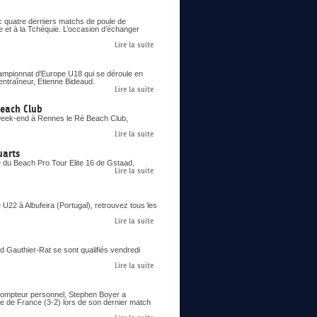
c quatre derniers matchs de poule de
e et à la Tchéquie. L’occasion d’échanger
Lire la suite
Championnat d'Europe U18 qui se déroule en
entraîneur, Etienne Bideaud.
Lire la suite
Beach Club
 week-end à Rennes le Ré Beach Club,
Lire la suite
uarts
e du Beach Pro Tour Elite 16 de Gstaad.
Lire la suite
22 à Albufeira (Portugal), retrouvez tous les
Lire la suite
ud Gauthier-Rat se sont qualifiés vendredi
Lire la suite
 compteur personnel, Stephen Boyer a
pe de France (3-2) lors de son dernier match