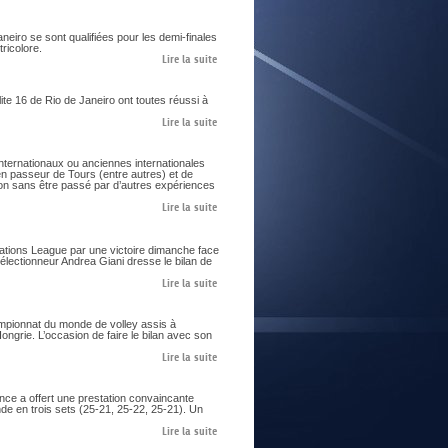
aneiro se sont qualifiées pour les demi-finales
ricolore.
Lire la suite
te 16 de Rio de Janeiro ont toutes réussi à
Lire la suite
nternationaux ou anciennes internationales
ien passeur de Tours (entre autres) et de
on sans être passé par d’autres expériences
Lire la suite
Nations League par une victoire dimanche face
sélectionneur Andrea Giani dresse le bilan de
Lire la suite
ampionnat du monde de volley assis à
ngrie. L’occasion de faire le bilan avec son
Lire la suite
nce a offert une prestation convaincante
de en trois sets (25-21, 25-22, 25-21). Un
Lire la suite