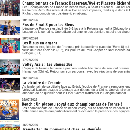
Championnats de France: Bassereau/Ayé et Placette Richard 
Les Championnats de France de beach-volley à Saint-Laurent-du-Var ont ren
les favoris Rémi Bassereau/Calvin Ayé se sont imposés, tandis que dans le t
Richard ont conquis un troisième titre national.
18/07/2026
Pas de Final 8 pour les Bleus
L’équipe de France s’est inclinée 3-1 face à la Pologne samedi à Chicago lor
League de la semaine. Une défaite qui enterre ses derniers espoirs de disputer 
18/07/2026
Les Bleus en argent
Tenante du titre, l'équipe de France a pris la deuxième place de l'Euro 18 qui
veille de l'Italie chez elle (3-2), les joueurs de Paul Cooper se sont inclinés 
Pologne (3-1).
17/07/2026
Volley Assis : Les Bleues 16e
L'équipe de France féminine a pris vendredi la 16e place de son tout premi
Hangzhou (Chine). Retour sur son parcours, avec les réactions de son entr
16/07/2026
La victoire de l'espoir
Au lendemain de sa défaite face au Brésil, l'équipe de France a remporté j
Volleyball Nations League à Chicago aux dépens de la Chine. Une victoire en 
chances de se qualifier pour le Final 8 avant d'affronter la Pologne samedi.
16/07/2026
Beach : Un plateau royal aux championnats de France !
Les championnats de France de beach-volley, qui se tiennent de vendredi à d
cette année un plateau particulièrement relevé avec la présence des équipe
16/07/2026
Transferts : Du mouvement chez les Bleu(e)s