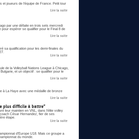
 et joueurs de l’équipe de France. Petit tour
Lire la suite
go par une défaite en trois sets mercredi
 pour espérer se qualifier pour le Final 8 de
Lire la suite
 sa qualification pour les demi-finales du
27.
Lire la suite
le de la Volleyball Nations League à Chicago,
lgarie, et un objectif : se qualifier pour le
Lire la suite
 à La Haye avec une médaille de bronze
Lire la suite
 plus difficile à battre”
é leur maintien en VNL, dans l’élite volley
le coach César Hernandez, fier de ses
ière étape.
Lire la suite
 championnat d'Europe U18. Mais ce groupe a
n championnat du monde.