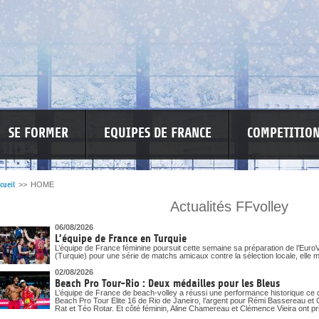
SE FORMER
EQUIPES DE FRANCE
COMPETITIO
cueil
>>
HOME
Actualités FFvolley
SPONSO
INFORMATIONS CORONAVIRUS
06/08/2026
L’équipe de France en Turquie
L’équipe de France féminine poursuit cette semaine sa préparation de l’EuroV
(Turquie) pour une série de matchs amicaux contre la sélection locale, elle m
02/08/2026
Beach Pro Tour-Rio : Deux médailles pour les Bleus
L’équipe de France de beach-volley a réussi une performance historique ce 
Beach Pro Tour Elite 16 de Rio de Janeiro, l’argent pour Rémi Bassereau et 
Rat et Téo Rotar. Et côté féminin, Aline Chamereau et Clémence Vieira ont pri