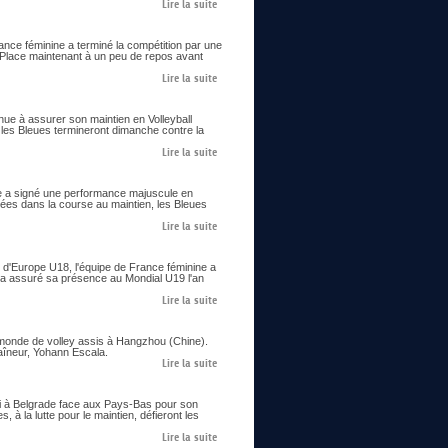
Lire la suite
ance féminine a terminé la compétition par une
. Place maintenant à un peu de repos avant
Lire la suite
enue à assurer son maintien en Volleyball
 les Bleues termineront dimanche contre la
Lire la suite
ine a signé une performance majuscule en
cées dans la course au maintien, les Bleues
Lire la suite
 d'Europe U18, l'équipe de France féminine a
 et a assuré sa présence au Mondial U19 l'an
Lire la suite
 monde de volley assis à Hangzhou (Chine).
raîneur, Yohann Escala.
Lire la suite
edi à Belgrade face aux Pays-Bas pour son
 à la lutte pour le maintien, défieront les
Lire la suite