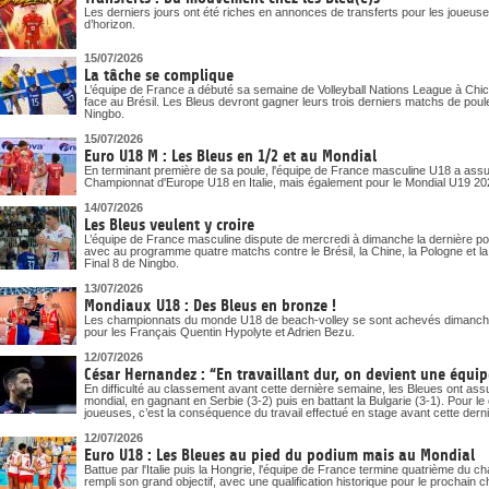
Les derniers jours ont été riches en annonces de transferts pour les joueuses
d’horizon.
15/07/2026
La tâche se complique
L’équipe de France a débuté sa semaine de Volleyball Nations League à Chica
face au Brésil. Les Bleus devront gagner leurs trois derniers matchs de poule
Ningbo.
15/07/2026
Euro U18 M : Les Bleus en 1/2 et au Mondial
En terminant première de sa poule, l'équipe de France masculine U18 a assuré
Championnat d'Europe U18 en Italie, mais également pour le Mondial U19 20
14/07/2026
Les Bleus veulent y croire
L’équipe de France masculine dispute de mercredi à dimanche la dernière pou
avec au programme quatre matchs contre le Brésil, la Chine, la Pologne et la Bu
Final 8 de Ningbo.
13/07/2026
Mondiaux U18 : Des Bleus en bronze !
Les championnats du monde U18 de beach-volley se sont achevés dimanche
pour les Français Quentin Hypolyte et Adrien Bezu.
12/07/2026
César Hernandez : “En travaillant dur, on devient une équipe
En difficulté au classement avant cette dernière semaine, les Bleues ont assur
mondial, en gagnant en Serbie (3-2) puis en battant la Bulgarie (3-1). Pour 
joueuses, c’est la conséquence du travail effectué en stage avant cette dern
12/07/2026
Euro U18 : Les Bleues au pied du podium mais au Mondial
Battue par l'Italie puis la Hongrie, l'équipe de France termine quatrième du
rempli son grand objectif, avec une qualification historique pour le prochai