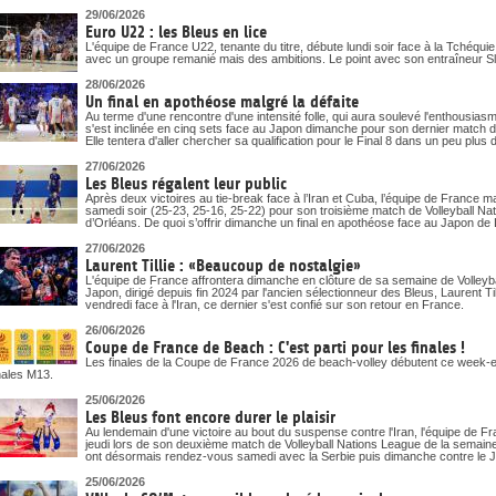
29/06/2026
Euro U22 : les Bleus en lice
L'équipe de France U22, tenante du titre, débute lundi soir face à la Tchéqu
avec un groupe remanié mais des ambitions. Le point avec son entraîneur S
28/06/2026
Un final en apothéose malgré la défaite
Au terme d'une rencontre d'une intensité folle, qui aura soulevé l'enthousias
s'est inclinée en cinq sets face au Japon dimanche pour son dernier match d
Elle tentera d'aller chercher sa qualification pour le Final 8 dans un peu pl
27/06/2026
Les Bleus régalent leur public
Après deux victoires au tie-break face à l’Iran et Cuba, l’équipe de France m
samedi soir (25-23, 25-16, 25-22) pour son troisième match de Volleyball N
d’Orléans. De quoi s’offrir dimanche un final en apothéose face au Japon de La
27/06/2026
Laurent Tillie : «Beaucoup de nostalgie»
L'équipe de France affrontera dimanche en clôture de sa semaine de Volleyb
Japon, dirigé depuis fin 2024 par l'ancien sélectionneur des Bleus, Laurent Till
vendredi face à l'Iran, ce dernier s'est confié sur son retour en France.
26/06/2026
Coupe de France de Beach : C'est parti pour les finales !
Les finales de la Coupe de France 2026 de beach-volley débutent ce week-end
nales M13.
25/06/2026
Les Bleus font encore durer le plaisir
Au lendemain d'une victoire au bout du suspense contre l'Iran, l'équipe de 
jeudi lors de son deuxième match de Volleyball Nations League de la semai
ont désormais rendez-vous samedi avec la Serbie puis dimanche contre le 
25/06/2026