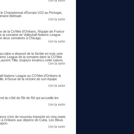
Lire la suite
ie le Championnat d'Europe U22 au Portugal,
limane Belmadi.
Lire la suite
me de la Co'Met d'Orléans, l'équipe de France
e la semaine de Volleyball Nations League.
us de deux semaines à Chicago.
Lire la suite
asculine a disposé de la Serbie en trois sets
ations League de la semaine dans la CO’Met
urent Tillie, toujours invaincu cette saison.
Lire la suite
all Nations League au CO'Met d'Orléans le
ie. A l'issue de la victoire de son équipe
Lire la suite
 du côté de l'île de Ré qui accueille les
Lire la suite
France s'est de nouveau imposée en cinq septs
ne à Orléans aux dépens de Cuba. Les Bleus
Japon.
Lire la suite