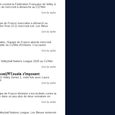
nt conduit la Fédération Française de Volley à
ons de mercredi à dimanche au CO’Met
Lire la suite
uipe de France masculine a démarré sa
re l’Iran (3-2) mercredi soir. Les Bleus
Lire la suite
aites, l'équipe de France aborde mercredi
ublic du Co'Met d'Orléans. L'occasion
Lire la suite
 Volleyball Nations League 2026 au Co'Met
Lire la suite
uval/M'Couela s'imposent
 Volley Series 1, cette fois avec Laura
é.
Lire la suite
pe de France féminine s’est inclinée contre la
ues dans un peu plus de deux semaines en
Lire la suite
olleyball Nations League. Les Bleues tenteront