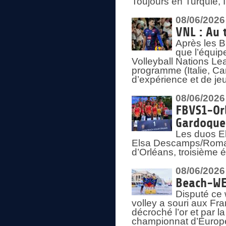
Toujours en Turquie, 
08/06/2026
VNL : Au 
Après les 
que l’équip
Volleyball Nations L
programme (Italie, Ca
d’expérience et de je
08/06/2026
FBVS1-Orl
Gardoque
Les duos E
Elsa Descamps/Roman
d’Orléans, troisième 
08/06/2026
Beach-WEV
Disputé ce 
volley a souri aux Fr
décroché l’or et par 
championnat d’Europ