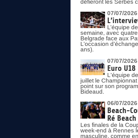
défieront les Serbes c
07/07/2026
L’intervi
L’équipe de
semaine, avec quatre
Belgrade face aux Pays
L’occasion d’échange
ans).
07/07/2026
Euro U18 
L'équipe de
juillet le Championnat
point sur son program
Bideaud.
06/07/2026
Beach-Cou
Ré Beach
Les finales de la Cou
week-end à Rennes le
masculine, comme en