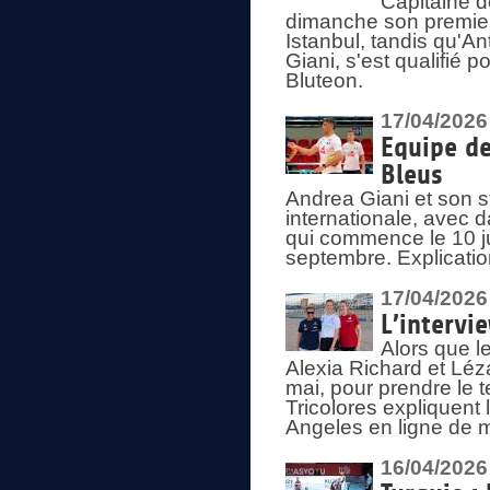
Capitaine d
dimanche son premier
Istanbul, tandis qu'An
Giani, s'est qualifié
Bluteon.
17/04/2026
Equipe de
Bleus
Andrea Giani et son st
internationale, avec d
qui commence le 10 ju
septembre. Explicatio
17/04/2026
L’intervi
Alors que le
Alexia Richard et Léz
mai, pour prendre le
Tricolores expliquen
Angeles en ligne de m
16/04/2026