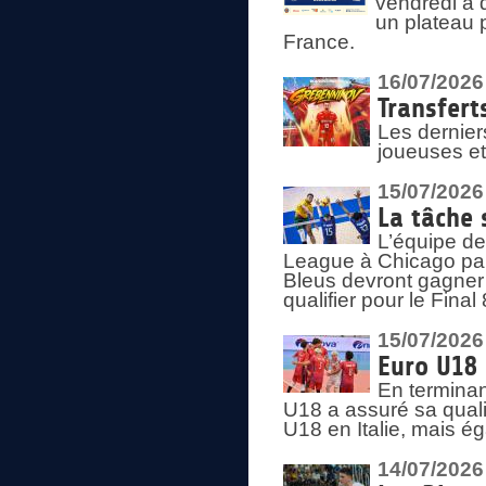
vendredi à 
un plateau 
France.
16/07/2026
Transfert
Les dernier
joueuses et
15/07/2026
La tâche 
L’équipe de
League à Chicago par 
Bleus devront gagner 
qualifier pour le Fina
15/07/2026
Euro U18 
En terminan
U18 a assuré sa quali
U18 en Italie, mais é
14/07/2026