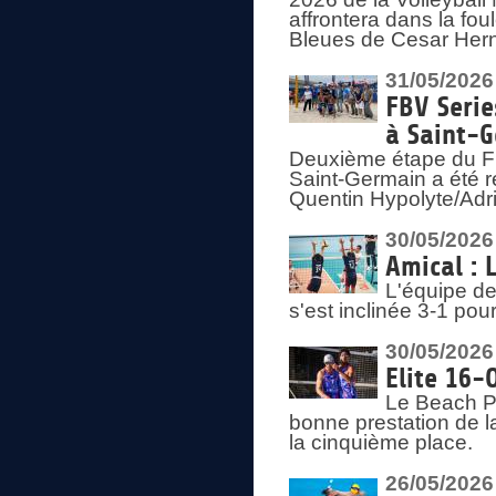
affrontera dans la fou
Bleues de Cesar Herna
31/05/2026
FBV Serie
à Saint-
Deuxième étape du F
Saint-Germain a été r
Quentin Hypolyte/Adr
30/05/2026
Amical : 
L'équipe de
s'est inclinée 3-1 po
30/05/2026
Elite 16-
Le Beach Pr
bonne prestation de l
la cinquième place.
26/05/2026