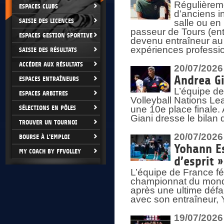
Régulièreme
ESPACES CLUBS
d’anciens i
SAISIE DES LICENCES
salle ou en
passeur de Tours (ent
ESPACES GESTION SPORTIVE
devenu entraîneur au
expériences professio
SAISIE DES RÉSULTATS
ACCÉDER AUX RÉSULTATS
20/07/2026
Andrea Gi
ESPACES ENTRAÎNEURS
L’équipe de
ESPACES ARBITRES
Volleyball Nations Lea
SÉLECTIONS EN PÔLES
une 10e place finale.
Giani dresse le bilan
TROUVER UN TOURNOI
20/07/2026
BOURSE À L'EMPLOI
Yohann Es
MY COACH BY FFVOLLEY
d’esprit »
L’équipe de France fé
championnat du monde
après une ultime défai
avec son entraîneur,
19/07/2026