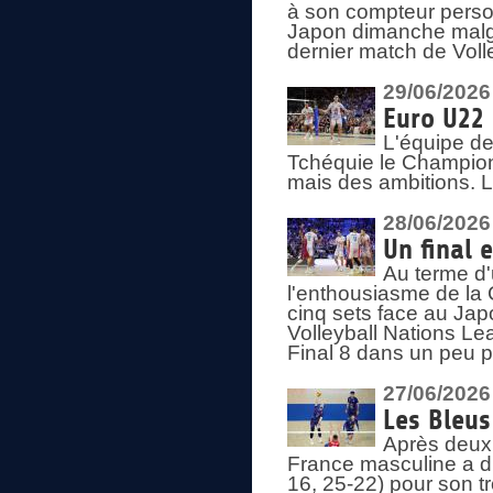
à son compteur person
Japon dimanche malgré
dernier match de Voll
29/06/2026
Euro U22 
L'équipe de
Tchéquie le Champion
mais des ambitions. L
28/06/2026
Un final 
Au terme d'
l'enthousiasme de la 
cinq sets face au Ja
Volleyball Nations Lea
Final 8 dans un peu 
27/06/2026
Les Bleus
Après deux v
France masculine a di
16, 25-22) pour son t