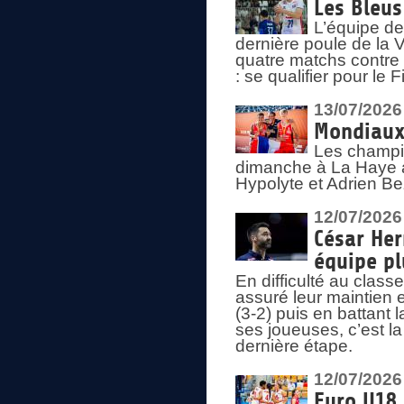
Les Bleus
L’équipe de
dernière poule de la
quatre matchs contre le
: se qualifier pour le 
13/07/2026
Mondiaux 
Les champi
dimanche à La Haye a
Hypolyte et Adrien Be
12/07/2026
César Her
équipe plu
En difficulté au clas
assuré leur maintien 
(3-2) puis en battant 
ses joueuses, c’est l
dernière étape.
12/07/2026
Euro U18 