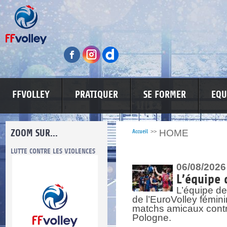
FFVOLLEY
PRATIQUER
SE FORMER
EQU
ZOOM SUR...
HOME
Accueil
>>
CES
MA PETITE SPONSO
INFORMATIONS CORONAVIRUS
06/08/2026
L’équipe 
L’équipe de
de l’EuroVolley fémin
matchs amicaux contre 
Pologne.