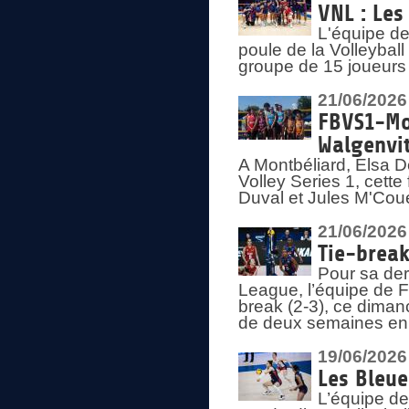
VNL : Les
L'équipe d
poule de la Volleyba
groupe de 15 joueurs 
21/06/2026
FBVS1-Mo
Walgenvit
A Montbéliard, Elsa 
Volley Series 1, cett
Duval et Jules M'Coue
21/06/2026
Tie-break
Pour sa der
League, l’équipe de Fr
break (2-3), ce diman
de deux semaines en
19/06/2026
Les Bleue
L’équipe de