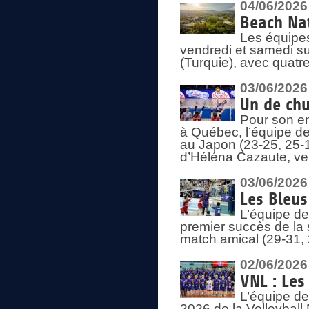
04/06/2026
Beach Nat
Les équipe
vendredi et samedi su
(Turquie), avec quatr
03/06/2026
Un de chu
Pour son en
à Québec, l’équipe de
au Japon (23-25, 25-1
d’Héléna Cazaute, ven
03/06/2026
Les Bleus
L’équipe de
premier succès de la s
match amical (29-31, 
02/06/2026
VNL : Les
L’équipe de
2026 de la Volleyball