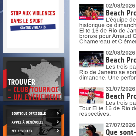
DOCUMENTS UTILES
02/08/2026
SITUATION SANITAIRE
COVID-19
Beach Pro
CLIQUEZ ICI
L’équipe de
>
historique ce dimanc
Elite 16 de Rio de Ja
bronze pour Arnaud Ga
Chamereau et Clémence
02/08/2026
Beach Pro
Les trois pa
Rio de Janeiro se sont
dimanche. Une perform
TROUVER
- CLUB/TOURNOI
31/07/2026
Beach Pro
- UN EVÈNEMENT
Les trois p
Tour Elite 16 de Rio d
respectives.
BOUTIQUE OFFICIELLE
APPEL À BÉNÉVOLES
27/07/2026
Que sont-
MY FFVOLLEY