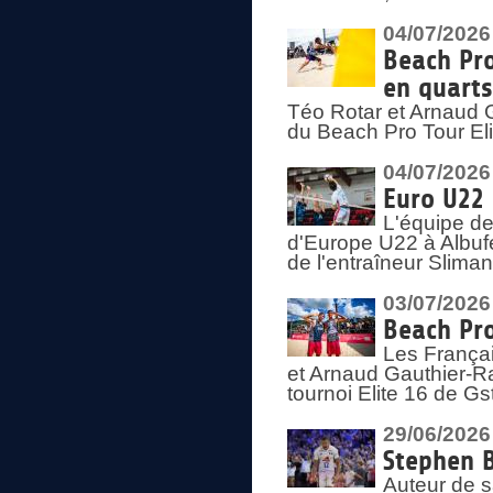
04/07/2026
Beach Pro
en quarts
Téo Rotar et Arnaud G
du Beach Pro Tour El
04/07/2026
Euro U22 
L'équipe d
d'Europe U22 à Albufei
de l'entraîneur Slima
03/07/2026
Beach Pro
Les Françai
et Arnaud Gauthier-Rat
tournoi Elite 16 de Gs
29/06/2026
Stephen B
Auteur de s