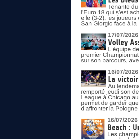
Les Bleus
Tenante du 
l'Euro 18 qui s'est ach
elle (3-2), les joueur
San Giorgio face à la
17/07/2026
Volley As
L'équipe de
premier Championnat 
sur son parcours, ave
16/07/2026
La victoir
Au lendemai
remporté jeudi son d
League à Chicago aux 
permet de garder quel
d'affronter la Pologn
16/07/2026
Beach : U
Les champio