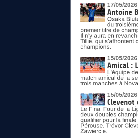
17/05/2026
Antoine B
Osaka Blut
du troisièm
premier titre de champ
Il n’y aura en revanc
Tillie, qui s’affronte
champions.
15/05/2026
Amical : 
L'équipe de
match amical de la sem
trois manches à Nova
15/05/2026
Clevenot 
Le Final Four de la 
deux doubles champio
qualifier pour la final
Pérouse, Trévor Cleve
Zawiercie.