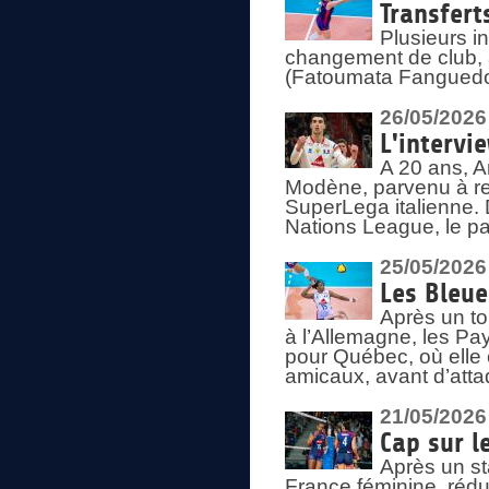
Transfert
Plusieurs i
changement de club, a
(Fatoumata Fanguedo
26/05/2026
L'intervi
A 20 ans, A
Modène, parvenu à re
SuperLega italienne. 
Nations League, le pas
25/05/2026
Les Bleu
Après un to
à l’Allemagne, les Pay
pour Québec, où elle
amicaux, avant d’atta
21/05/2026
Cap sur l
Après un st
France féminine, rédu