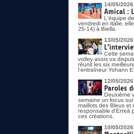
14/05/2026
Amical : 
L'équipe de
vendredi en Italie, ell
25-14) à Biella.
13/05/2026
L'intervi
Cette semai
volley assis va disput
réunit les six meille
l’entraîneur Yohann Es
12/05/2026
Paroles d
Deuxième vo
semaine un focus sur 
maillots des Bleus e
responsable d’Erreà p
ces créations.
10/05/2026