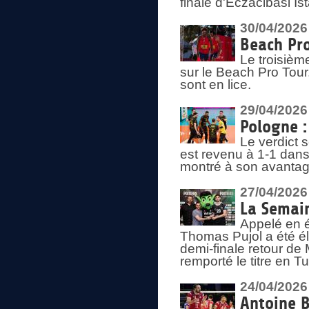
finale d'Eczacibasi Is
30/04/2026
Beach Pro
Le troisième
sur le Beach Pro Tour.
sont en lice.
29/04/2026
Pologne : 
Le verdict 
est revenu à 1-1 dans 
montré à son avantage
27/04/2026
La Semain
Appelé en é
Thomas Pujol a été élu
demi-finale retour de
remporté le titre en 
24/04/2026
Antoine B