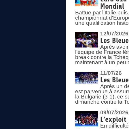
Mondial
Battue par l'Italie pu
championnat d'Europe
une qualification his
12/07/2026
Les Bleue
Après avoir
l’équipe de France fém
break contre la Tchéq
maintenant à un peu d
11/07/26
Les Bleue
Après un dé
est parvenue à assure
la Bulgarie (3-1), ce
dimanche contre la T
09/07/2026
L’exploit
En difficul