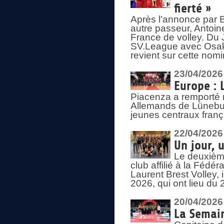
fierté »
Après l’annonce par Be
autre passeur, Antoine
France de volley. Du 
SV.League avec Osaka
revient sur cette nomi
23/04/2026
Europe : 
Piacenza a remporté 
Allemands de Lüneburg
jeunes centraux franç
22/04/2026
Un jour, 
Le deuxième
club affilié à la Fédér
Laurent Brest Volley,
2026, qui ont lieu du 
20/04/2026
La Semain