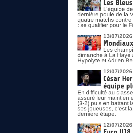
Les Bleus
L’équipe de
dernière poule de la
quatre matchs contre le
: se qualifier pour le 
13/07/2026
Mondiaux 
Les champi
dimanche à La Haye a
Hypolyte et Adrien Be
12/07/2026
César Her
équipe plu
En difficulté au clas
assuré leur maintien 
(3-2) puis en battant 
ses joueuses, c’est l
dernière étape.
12/07/2026
Euro U18 