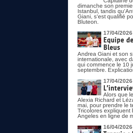
Capitaine d
dimanche son premier
Istanbul, tandis qu'An
Giani, s'est qualifié
Bluteon.
17/04/2026
Equipe de
Bleus
Andrea Giani et son st
internationale, avec d
qui commence le 10 ju
septembre. Explicatio
17/04/2026
L’intervi
Alors que le
Alexia Richard et Léz
mai, pour prendre le
Tricolores expliquen
Angeles en ligne de m
16/04/2026