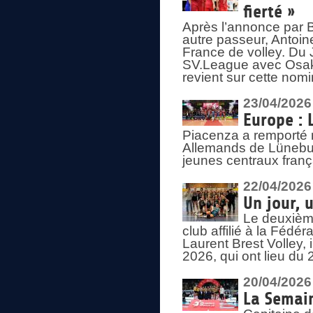
fierté »
Après l’annonce par Be
autre passeur, Antoine
France de volley. Du 
SV.League avec Osaka
revient sur cette nomi
23/04/2026
Europe : 
Piacenza a remporté 
Allemands de Lüneburg
jeunes centraux franç
22/04/2026
Un jour, 
Le deuxième
club affilié à la Fédér
Laurent Brest Volley,
2026, qui ont lieu du 
20/04/2026
La Semain