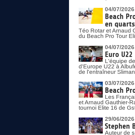
04/07/2026
Beach Pro
en quarts
Téo Rotar et Arnaud G
du Beach Pro Tour El
04/07/2026
Euro U22 
L'équipe d
d'Europe U22 à Albufei
de l'entraîneur Slima
03/07/2026
Beach Pro
Les Françai
et Arnaud Gauthier-Rat
tournoi Elite 16 de Gs
29/06/2026
Stephen B
Auteur de s