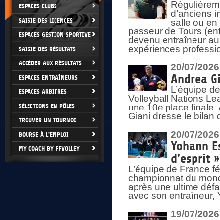
Régulièreme
ESPACES CLUBS
d’anciens i
SAISIE DES LICENCES
salle ou en
passeur de Tours (ent
ESPACES GESTION SPORTIVE
devenu entraîneur au
expériences professio
SAISIE DES RÉSULTATS
ACCÉDER AUX RÉSULTATS
20/07/2026
Andrea Gi
ESPACES ENTRAÎNEURS
L’équipe de
ESPACES ARBITRES
Volleyball Nations Lea
SÉLECTIONS EN PÔLES
une 10e place finale.
Giani dresse le bilan
TROUVER UN TOURNOI
20/07/2026
BOURSE À L'EMPLOI
Yohann Es
MY COACH BY FFVOLLEY
d’esprit »
L’équipe de France fé
championnat du monde
après une ultime défai
avec son entraîneur,
19/07/2026