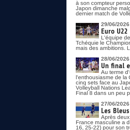
à son compteur person
Japon dimanche malgré
dernier match de Voll
29/06/2026
Euro U22 
L'équipe de
Tchéquie le Champion
mais des ambitions. L
28/06/2026
Un final 
Au terme d'
l'enthousiasme de la 
cinq sets face au Ja
Volleyball Nations Lea
Final 8 dans un peu 
27/06/2026
Les Bleus
Après deux v
France masculine a di
16, 25-22) pour son t