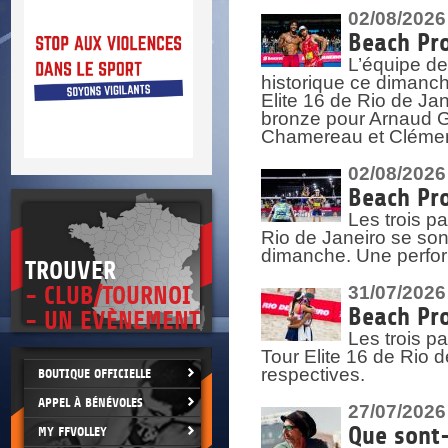
DOCU
et
02/08/2026
SITUAT
Beach Pro
L’équipe de
>
 vie.
historique ce dimanc
érant
Elite 16 de Rio de Ja
bronze pour Arnaud Ga
Chamereau et Clémence
02/08/2026
Beach Pro
Les trois pa
Rio de Janeiro se sont
dimanche. Une perform
TROUVER
- CLUB/TOURNOI
31/07/2026
Beach Pro
- UN EVÈNEMENT
Les trois p
Tour Elite 16 de Rio d
respectives.
BOUTIQUE OFFICIELLE
APPEL À BÉNÉVOLES
27/07/2026
Que sont-
MY FFVOLLEY