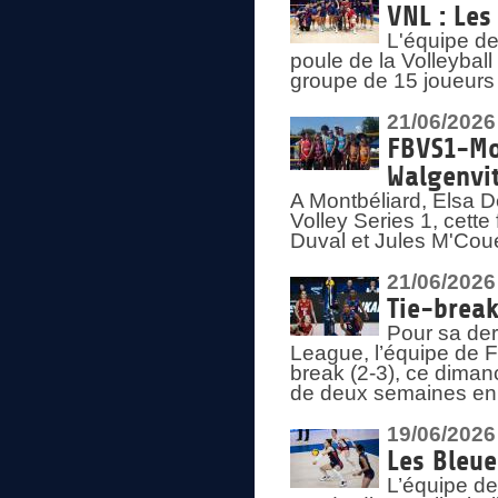
VNL : Les
L'équipe d
poule de la Volleyba
groupe de 15 joueurs 
21/06/2026
FBVS1-Mo
Walgenvit
A Montbéliard, Elsa 
Volley Series 1, cett
Duval et Jules M'Coue
21/06/2026
Tie-break
Pour sa der
League, l’équipe de Fr
break (2-3), ce diman
de deux semaines en
19/06/2026
Les Bleue
L’équipe de