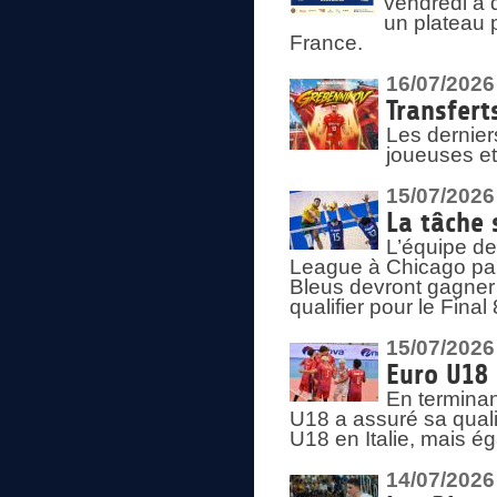
vendredi à 
un plateau 
France.
16/07/2026
Transfert
Les dernier
joueuses et
15/07/2026
La tâche 
L’équipe de
League à Chicago par 
Bleus devront gagner 
qualifier pour le Fina
15/07/2026
Euro U18 
En terminan
U18 a assuré sa quali
U18 en Italie, mais é
14/07/2026