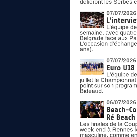
défieront les Serbes c
07/07/2026
L’intervi
L’équipe de
semaine, avec quatre
Belgrade face aux Pays
L’occasion d’échange
ans).
07/07/2026
Euro U18 
L'équipe de
juillet le Championnat
point sur son program
Bideaud.
06/07/2026
Beach-Cou
Ré Beach
Les finales de la Cou
week-end à Rennes le
masculine, comme en