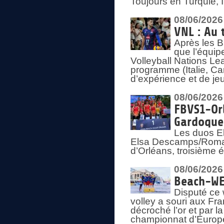
Toujours en Turquie, 
08/06/2026
VNL : Au 
Après les 
que l’équip
Volleyball Nations L
programme (Italie, Ca
d’expérience et de je
08/06/2026
FBVS1-Orl
Gardoque
Les duos E
Elsa Descamps/Roman
d’Orléans, troisième 
08/06/2026
Beach-WEV
Disputé ce 
volley a souri aux Fr
décroché l’or et par 
championnat d’Europ