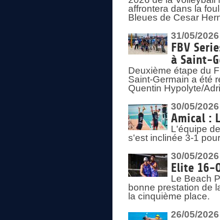
affrontera dans la fou
Bleues de Cesar Herna
31/05/2026
FBV Serie
à Saint-
Deuxième étape du F
Saint-Germain a été r
Quentin Hypolyte/Adr
30/05/2026
Amical : 
L'équipe de
s'est inclinée 3-1 po
30/05/2026
Elite 16-
Le Beach Pr
bonne prestation de l
la cinquième place.
26/05/2026