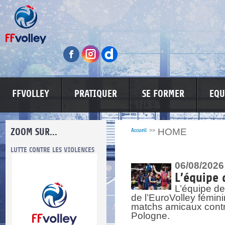
FFVOLLEY
PRATIQUER
SE FORMER
EQU
ZOOM SUR...
HOME
Accueil
>>
LUTTE CONTRE LES VIOLENCES
MA PETITE SPONSO
INFORMATI
06/08/2026
L’équipe 
L’équipe de
de l’EuroVolley fémin
matchs amicaux contre 
Pologne.
re.
res.