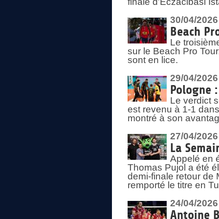
finale d'Eczacibasi Is
30/04/2026
Beach Pro
Le troisième
sur le Beach Pro Tour.
sont en lice.
29/04/2026
Pologne : 
Le verdict 
est revenu à 1-1 dans 
montré à son avantage
27/04/2026
La Semain
Appelé en é
Thomas Pujol a été élu
demi-finale retour de
remporté le titre en 
24/04/2026
Antoine B