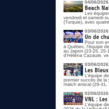
04/06/2026
Beach Nat
Les équipe
vendredi et samedi su
(Turquie), avec quatr
03/06/2026
Un de chu
Pour son en
à Québec, l’équipe de
au Japon (23-25, 25-1
d’Héléna Cazaute, ven
03/06/2026
Les Bleus
L’équipe de
premier succès de la s
match amical (29-31, 
02/06/2026
VNL : Les
L’équipe de
2026 de la Volleyball