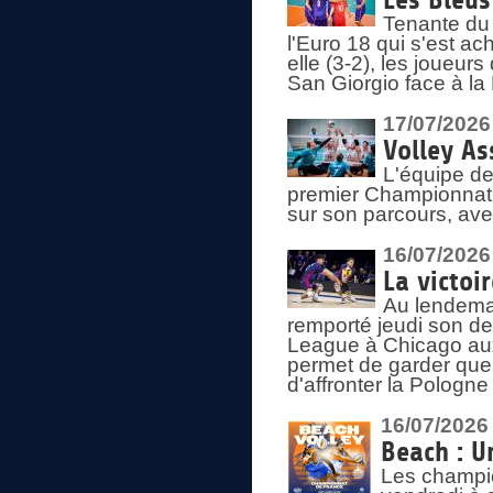
Les Bleus
Tenante du 
l'Euro 18 qui s'est ach
elle (3-2), les joueur
San Giorgio face à la
17/07/2026
Volley As
L'équipe de
premier Championnat 
sur son parcours, ave
16/07/2026
La victoir
Au lendemai
remporté jeudi son d
League à Chicago aux 
permet de garder quel
d'affronter la Pologn
16/07/2026
Beach : U
Les champio