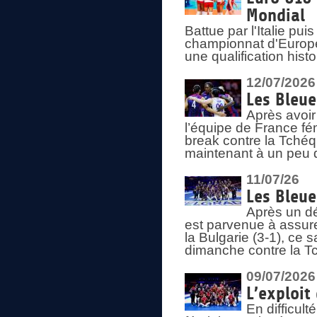
Mondial
Battue par l'Italie pu
championnat d'Europe
une qualification his
12/07/2026
Les Bleue
Après avoir
l’équipe de France fém
break contre la Tchéq
maintenant à un peu d
11/07/26
Les Bleue
Après un dé
est parvenue à assure
la Bulgarie (3-1), ce
dimanche contre la T
09/07/2026
L’exploit
En difficul