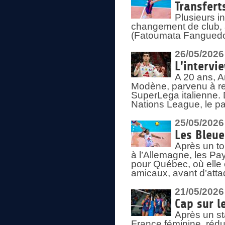
Transfert
Plusieurs i
changement de club, a
(Fatoumata Fanguedo
26/05/2026
L'intervi
A 20 ans, A
Modène, parvenu à re
SuperLega italienne. 
Nations League, le pas
25/05/2026
Les Bleu
Après un to
à l’Allemagne, les Pay
pour Québec, où elle
amicaux, avant d’atta
21/05/2026
Cap sur l
Après un st
France féminine, rédu