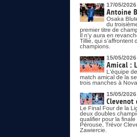
17/05/2026
Antoine B
Osaka Blut
du troisièm
premier titre de champ
Il n’y aura en revanc
Tillie, qui s’affronte
champions.
15/05/2026
Amical : 
L'équipe de
match amical de la sem
trois manches à Nova
15/05/2026
Clevenot 
Le Final Four de la 
deux doubles champio
qualifier pour la final
Pérouse, Trévor Cleve
Zawiercie.