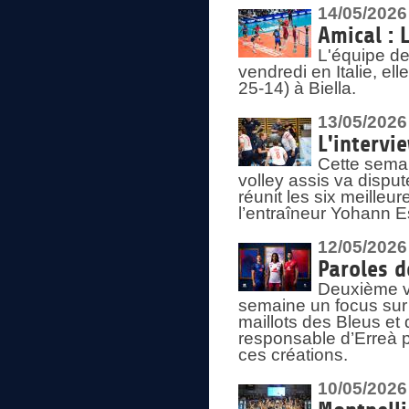
14/05/2026
Amical : 
L'équipe de
vendredi en Italie, ell
25-14) à Biella.
13/05/2026
L'intervi
Cette semai
volley assis va disput
réunit les six meille
l’entraîneur Yohann Es
12/05/2026
Paroles d
Deuxième vo
semaine un focus sur 
maillots des Bleus e
responsable d’Erreà p
ces créations.
10/05/2026