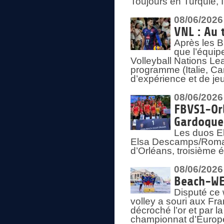
Toujours en Turquie, 
08/06/2026
VNL : Au 
Après les 
que l’équip
Volleyball Nations L
programme (Italie, Ca
d’expérience et de je
08/06/2026
FBVS1-Orl
Gardoque
Les duos E
Elsa Descamps/Roman
d’Orléans, troisième 
08/06/2026
Beach-WEV
Disputé ce 
volley a souri aux Fr
décroché l’or et par 
championnat d’Europ