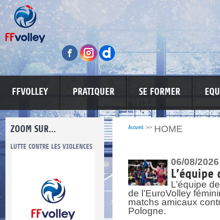
FFVOLLEY
PRATIQUER
SE FORMER
EQU
ZOOM SUR...
HOME
Accueil
>>
LUTTE CONTRE LES VIOLENCES
MA PETITE SPONSO
INFORMATI
06/08/2026
L’équipe 
L’équipe de
de l’EuroVolley fémin
matchs amicaux contre 
Pologne.
re.
res.