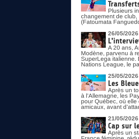
Transfert
Plusieurs i
changement de club, a
(Fatoumata Fanguedo
26/05/2026
L'intervi
A 20 ans, A
Modène, parvenu à re
SuperLega italienne. 
Nations League, le pas
25/05/2026
Les Bleu
Après un to
à l’Allemagne, les Pay
pour Québec, où elle
amicaux, avant d’atta
21/05/2026
Cap sur l
Après un st
France féminine, rédu