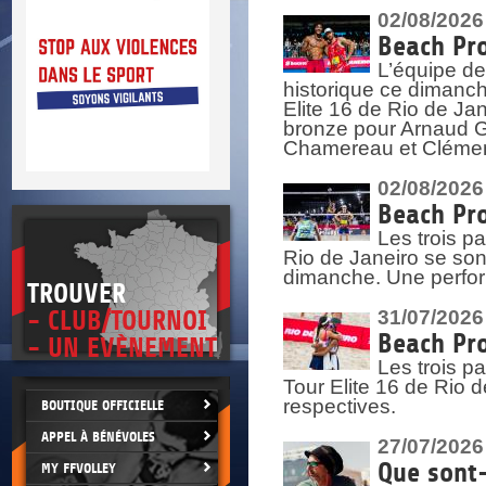
DOCU
et
02/08/2026
SITUAT
Beach Pro
L’équipe de
>
 vie.
historique ce dimanc
érant
Elite 16 de Rio de Ja
bronze pour Arnaud Ga
Chamereau et Clémence
02/08/2026
Beach Pro
Les trois pa
Rio de Janeiro se sont
dimanche. Une perform
TROUVER
- CLUB/TOURNOI
31/07/2026
Beach Pro
- UN EVÈNEMENT
Les trois p
Tour Elite 16 de Rio d
respectives.
BOUTIQUE OFFICIELLE
APPEL À BÉNÉVOLES
27/07/2026
Que sont-
MY FFVOLLEY