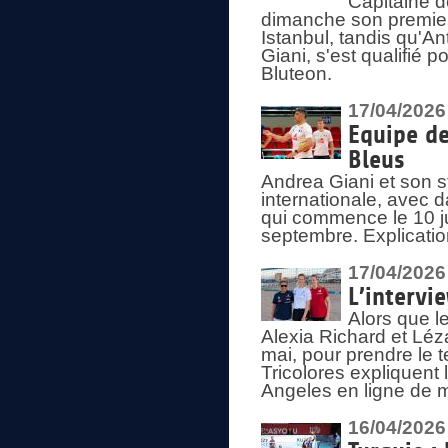
Capitaine d
dimanche son premier
Istanbul, tandis qu'An
Giani, s'est qualifié
Bluteon.
17/04/2026
Equipe de
Bleus
Andrea Giani et son st
internationale, avec d
qui commence le 10 ju
septembre. Explicatio
17/04/2026
L’intervi
Alors que le
Alexia Richard et Léz
mai, pour prendre le
Tricolores expliquen
Angeles en ligne de m
16/04/2026