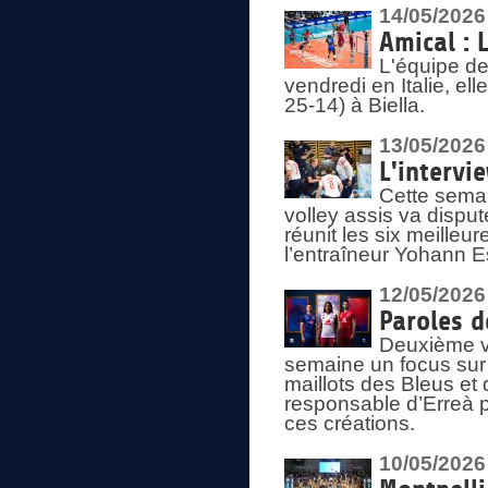
14/05/2026
Amical : 
L'équipe de
vendredi en Italie, ell
25-14) à Biella.
13/05/2026
L'intervi
Cette semai
volley assis va disput
réunit les six meille
l’entraîneur Yohann Es
12/05/2026
Paroles d
Deuxième vo
semaine un focus sur 
maillots des Bleus e
responsable d’Erreà p
ces créations.
10/05/2026