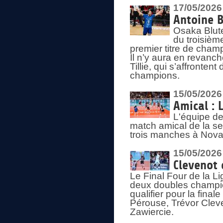
17/05/2026
Antoine B
Osaka Blut
du troisièm
premier titre de champ
Il n’y aura en revanc
Tillie, qui s’affronte
champions.
15/05/2026
Amical : 
L'équipe de
match amical de la sem
trois manches à Nova
15/05/2026
Clevenot 
Le Final Four de la 
deux doubles champio
qualifier pour la final
Pérouse, Trévor Cleve
Zawiercie.