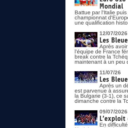
Mondial
Battue par l'Italie pu
championnat d'Europe
une qualification his
12/07/2026
Les Bleue
Après avoir
l’équipe de France fém
break contre la Tchéq
maintenant à un peu d
11/07/26
Les Bleue
Après un dé
est parvenue à assure
la Bulgarie (3-1), ce
dimanche contre la T
09/07/2026
L’exploit
En difficul