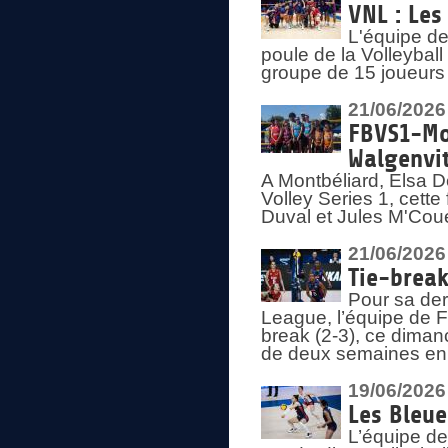
VNL : Les
L'équipe d
poule de la Volleyba
groupe de 15 joueurs 
21/06/2026
FBVS1-Mo
Walgenvit
A Montbéliard, Elsa 
Volley Series 1, cett
Duval et Jules M'Coue
21/06/2026
Tie-break
Pour sa der
League, l’équipe de Fr
break (2-3), ce diman
de deux semaines en
19/06/2026
Les Bleue
L’équipe de