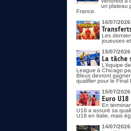
vendredi à 
un plateau 
France.
16/07/2026
Transfert
Les dernier
joueuses et
15/07/2026
La tâche 
L’équipe de
League à Chicago par 
Bleus devront gagner 
qualifier pour le Fina
15/07/2026
Euro U18 
En terminan
U18 a assuré sa quali
U18 en Italie, mais é
14/07/2026