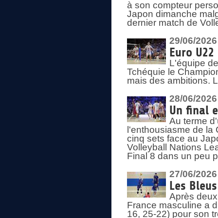
à son compteur person
Japon dimanche malgré
dernier match de Voll
29/06/2026
Euro U22 
L'équipe de
Tchéquie le Champion
mais des ambitions. L
28/06/2026
Un final 
Au terme d'
l'enthousiasme de la 
cinq sets face au Ja
Volleyball Nations Lea
Final 8 dans un peu 
27/06/2026
Les Bleus
Après deux v
France masculine a di
16, 25-22) pour son t