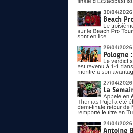
finale d'Eczacibasi Is
30/04/2026
Beach Pro
Le troisième
sur le Beach Pro Tour.
sont en lice.
29/04/2026
Pologne : 
Le verdict 
est revenu à 1-1 dans 
montré à son avantage
27/04/2026
La Semain
Appelé en é
Thomas Pujol a été élu
demi-finale retour de
remporté le titre en 
24/04/2026
Antoine B