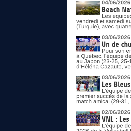
04/06/2026
Beach Nat
Les équipe
vendredi et samedi su
(Turquie), avec quatr
03/06/2026
Un de chu
Pour son en
à Québec, l’équipe de
au Japon (23-25, 25-1
d’Héléna Cazaute, ven
03/06/2026
Les Bleus
L’équipe de
premier succès de la s
match amical (29-31, 
02/06/2026
VNL : Les
L’équipe de
2026 de la Volleyball