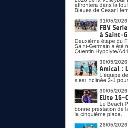
affrontera dans la fou
Bleues de Cesar Herna
31/05/2026
FBV Serie
à Saint-
Deuxième étape du F
Saint-Germain a été r
Quentin Hypolyte/Adr
30/05/2026
Amical : 
L'équipe de
s'est inclinée 3-1 po
30/05/2026
Elite 16-
Le Beach Pr
bonne prestation de l
la cinquième place.
26/05/2026