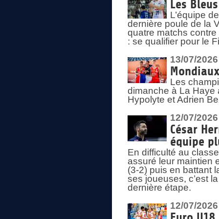
Les Bleus
L’équipe de
dernière poule de la
quatre matchs contre le
: se qualifier pour le 
13/07/2026
Mondiaux 
Les champi
dimanche à La Haye a
Hypolyte et Adrien Be
12/07/2026
César Her
équipe plu
En difficulté au clas
assuré leur maintien 
(3-2) puis en battant 
ses joueuses, c’est l
dernière étape.
12/07/2026
Euro U18 