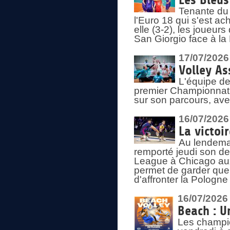
Les Bleus
Tenante du 
l'Euro 18 qui s'est ach
elle (3-2), les joueur
San Giorgio face à la
17/07/2026
Volley As
L'équipe de
premier Championnat 
sur son parcours, ave
16/07/2026
La victoir
Au lendemai
remporté jeudi son d
League à Chicago aux 
permet de garder quel
d'affronter la Pologn
16/07/2026
Beach : U
Les champio