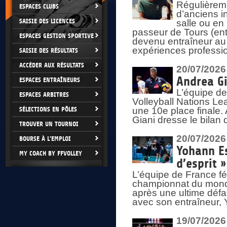
Régulièreme
ESPACES CLUBS
d’anciens i
SAISIE DES LICENCES
salle ou en
passeur de Tours (ent
ESPACES GESTION SPORTIVE
devenu entraîneur au
expériences professio
SAISIE DES RÉSULTATS
ACCÉDER AUX RÉSULTATS
20/07/2026
Andrea Gi
ESPACES ENTRAÎNEURS
L’équipe de
ESPACES ARBITRES
Volleyball Nations Lea
SÉLECTIONS EN PÔLES
une 10e place finale.
Giani dresse le bilan
TROUVER UN TOURNOI
20/07/2026
BOURSE À L'EMPLOI
Yohann Es
MY COACH BY FFVOLLEY
d’esprit »
L’équipe de France fé
championnat du monde
après une ultime défai
avec son entraîneur,
19/07/2026