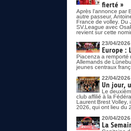
fierté »
Après l’annonce par Be
autre passeur, Antoine
France de volley. Du 
SV.League avec Osaka
revient sur cette nomi
23/04/2026
Europe : 
Piacenza a remporté 
Allemands de Lüneburg
jeunes centraux franç
22/04/2026
Un jour, 
Le deuxième
club affilié à la Fédér
Laurent Brest Volley,
2026, qui ont lieu du 
20/04/2026
La Semain