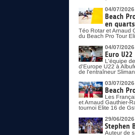
04/07/2026
Beach Pro
en quarts
Téo Rotar et Arnaud G
du Beach Pro Tour El
04/07/2026
Euro U22 
L'équipe d
d'Europe U22 à Albufei
de l'entraîneur Slima
03/07/2026
Beach Pro
Les Françai
et Arnaud Gauthier-Rat
tournoi Elite 16 de Gs
29/06/2026
Stephen B
Auteur de s