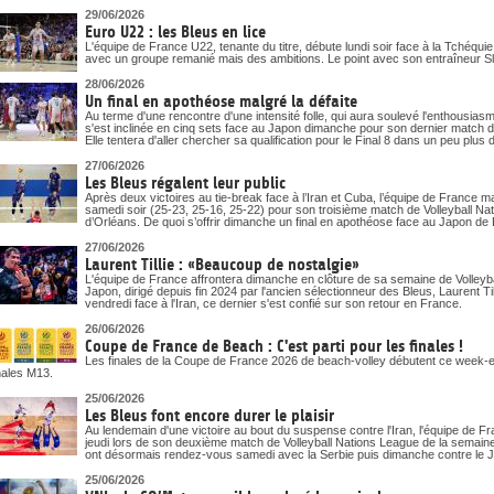
29/06/2026
Euro U22 : les Bleus en lice
L'équipe de France U22, tenante du titre, débute lundi soir face à la Tchéqu
avec un groupe remanié mais des ambitions. Le point avec son entraîneur S
28/06/2026
Un final en apothéose malgré la défaite
Au terme d'une rencontre d'une intensité folle, qui aura soulevé l'enthousias
s'est inclinée en cinq sets face au Japon dimanche pour son dernier match d
Elle tentera d'aller chercher sa qualification pour le Final 8 dans un peu pl
27/06/2026
Les Bleus régalent leur public
Après deux victoires au tie-break face à l’Iran et Cuba, l’équipe de France m
samedi soir (25-23, 25-16, 25-22) pour son troisième match de Volleyball N
d’Orléans. De quoi s’offrir dimanche un final en apothéose face au Japon de La
27/06/2026
Laurent Tillie : «Beaucoup de nostalgie»
L'équipe de France affrontera dimanche en clôture de sa semaine de Volleyb
Japon, dirigé depuis fin 2024 par l'ancien sélectionneur des Bleus, Laurent Till
vendredi face à l'Iran, ce dernier s'est confié sur son retour en France.
26/06/2026
Coupe de France de Beach : C'est parti pour les finales !
Les finales de la Coupe de France 2026 de beach-volley débutent ce week-end
nales M13.
25/06/2026
Les Bleus font encore durer le plaisir
Au lendemain d'une victoire au bout du suspense contre l'Iran, l'équipe de 
jeudi lors de son deuxième match de Volleyball Nations League de la semai
ont désormais rendez-vous samedi avec la Serbie puis dimanche contre le 
25/06/2026