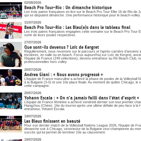
DOCUMENTS UTILES
02/08/2026
SITUATION SANITAIRE
Beach Pro Tour-Rio : Un dimanche historique
COVID-19
Les trois paires françaises en lice sur le Beach Pro Tour Elite 16 de Rio de J
qui se disputent dimanche. Une performance historique pour le beach-volley t
CLIQUEZ ICI
>
31/07/2026
Beach Pro Tour-Rio : Les Bleu(e)s dans le tableau final
Les trois paires françaises engagées cette semaine sur le Beach Pro Tour Eli
sortir de leurs poules respectives.
27/07/2026
Que sont-ils devenus ? Loïc de Kergret
Régulièrement, nous revenons sur le parcours et l’après-carrière d’anciens i
tricolores, en salle ou en beach. Focus aujourd’hui sur Loïc de Kergret, anc
l’équipe de France (249 sélections), devenu entraîneur au Ré Beach Club, n
professionnelles hors volley.
20/07/2026
Andrea Giani : « Nous avons progressé »
L’équipe de France masculine a achevé la phase de poules de la Volleyball 
à la Bulgarie (3-0) et une 10e place finale. Au moment de quitter Chicago, le 
cette campagne.
20/07/2026
Yohann Escala : « On n’a jamais failli dans l’état d’esprit »
L’équipe de France féminine a achevé vendredi dernier son tout premier ch
Hangzhou (Chine), 16e du tournoi après une ultime défaite de peu face à la Ho
entraîneur, Yohann Escala.
19/07/2026
Les Bleus finissent en beauté
Pour son dernier match de la Volleyball Nations League 2026, l'équipe de Fra
dimanche soir à Chicago, victorieuse de la Bulgarie vice-championne du mon
succès qui lui permet de terminer 10e au classement.
19/07/2026