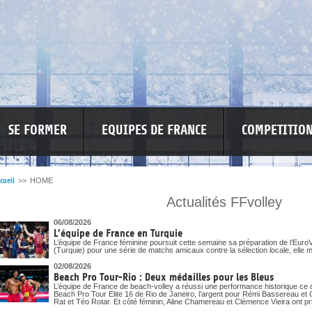
SE FORMER
EQUIPES DE FRANCE
COMPETITIO
cueil
>>
HOME
Actualités FFvolley
SPONSO
INFORMATIONS CORONAVIRUS
06/08/2026
L’équipe de France en Turquie
L’équipe de France féminine poursuit cette semaine sa préparation de l’EuroV
(Turquie) pour une série de matchs amicaux contre la sélection locale, elle m
02/08/2026
Beach Pro Tour-Rio : Deux médailles pour les Bleus
L’équipe de France de beach-volley a réussi une performance historique ce 
Beach Pro Tour Elite 16 de Rio de Janeiro, l’argent pour Rémi Bassereau et 
Rat et Téo Rotar. Et côté féminin, Aline Chamereau et Clémence Vieira ont pri