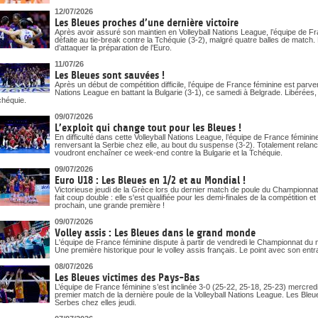
12/07/2026
Les Bleues proches d’une dernière victoire
Après avoir assuré son maintien en Volleyball Nations League, l’équipe de Fr
défaite au tie-break contre la Tchéquie (3-2), malgré quatre balles de match
d’attaquer la préparation de l’Euro.
11/07/26
Les Bleues sont sauvées !
Après un début de compétition difficile, l’équipe de France féminine est parv
Nations League en battant la Bulgarie (3-1), ce samedi à Belgrade. Libérées,
chéquie.
09/07/2026
L’exploit qui change tout pour les Bleues !
En difficulté dans cette Volleyball Nations League, l’équipe de France fémin
renversant la Serbie chez elle, au bout du suspense (3-2). Totalement relan
voudront enchaîner ce week-end contre la Bulgarie et la Tchéquie.
09/07/2026
Euro U18 : Les Bleues en 1/2 et au Mondial !
Victorieuse jeudi de la Grèce lors du dernier match de poule du Championnat
fait coup double : elle s'est qualifiée pour les demi-finales de la compétition
prochain, une grande première !
09/07/2026
Volley assis : Les Bleues dans le grand monde
L'équipe de France féminine dispute à partir de vendredi le Championnat du
Une première historique pour le volley assis français. Le point avec son ent
08/07/2026
Les Bleues victimes des Pays-Bas
L’équipe de France féminine s’est inclinée 3-0 (25-22, 25-18, 25-23) mercr
premier match de la dernière poule de la Volleyball Nations League. Les Bleues,
Serbes chez elles jeudi.