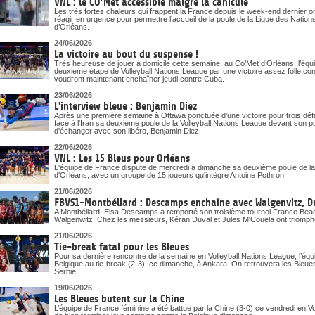
VNL : le CO’Met accessible malgré la canicule
Les très fortes chaleurs qui frappent la France depuis le week-end dernier o
réagir en urgence pour permettre l’accueil de la poule de la Ligue des Nati
d’Orléans.
24/06/2026
La victoire au bout du suspense !
Très heureuse de jouer à domicile cette semaine, au Co’Met d’Orléans, l’éq
deuxième étape de Volleyball Nations League par une victoire assez folle cont
voudront maintenant enchaîner jeudi contre Cuba.
23/06/2026
L'interview bleue : Benjamin Diez
Après une première semaine à Ottawa ponctuée d'une victoire pour trois déf
face à l'Iran sa deuxième poule de la Volleyball Nations League devant son p
d'échanger avec son libéro, Benjamin Diez.
22/06/2026
VNL : Les 15 Bleus pour Orléans
L'équipe de France dispute de mercredi à dimanche sa deuxième poule de la
d'Orléans, avec un groupe de 15 joueurs qu'intègre Antoine Pothron.
21/06/2026
FBVS1-Montbéliard : Descamps enchaîne avec Walgenvitz, D
A Montbéliard, Elsa Descamps a remporté son troisième tournoi France Beach
Walgenwitz. Chez les messieurs, Kéran Duval et Jules M'Couela ont triomph
21/06/2026
Tie-break fatal pour les Bleues
Pour sa dernière rencontre de la semaine en Volleyball Nations League, l’équi
Belgique au tie-break (2-3), ce dimanche, à Ankara. On retrouvera les Ble
Serbie
19/06/2026
Les Bleues butent sur la Chine
L’équipe de France féminine a été battue par la Chine (3-0) ce vendredi en V