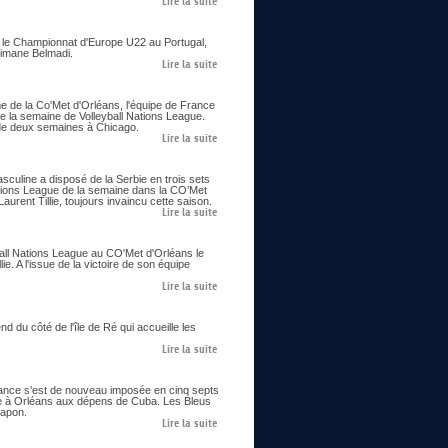
Lire la suite
ie le Championnat d'Europe U22 au Portugal,
limane Belmadi.
Lire la suite
me de la Co'Met d'Orléans, l'équipe de France
e la semaine de Volleyball Nations League.
us de deux semaines à Chicago.
Lire la suite
asculine a disposé de la Serbie en trois sets
ations League de la semaine dans la CO’Met
urent Tillie, toujours invaincu cette saison.
Lire la suite
all Nations League au CO'Met d'Orléans le
ie. A l'issue de la victoire de son équipe
Lire la suite
 du côté de l'île de Ré qui accueille les
Lire la suite
France s'est de nouveau imposée en cinq septs
ne à Orléans aux dépens de Cuba. Les Bleus
Japon.
Lire la suite