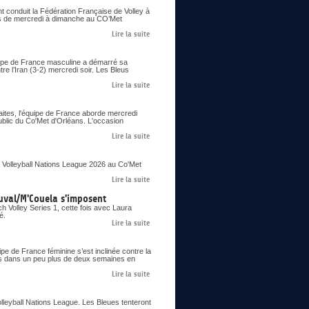
nt conduit la Fédération Française de Volley à
ons de mercredi à dimanche au CO’Met
Lire la suite
uipe de France masculine a démarré sa
re l’Iran (3-2) mercredi soir. Les Bleus
Lire la suite
aites, l'équipe de France aborde mercredi
ublic du Co'Met d'Orléans. L'occasion
Lire la suite
 Volleyball Nations League 2026 au Co'Met
Lire la suite
uval/M'Couela s'imposent
 Volley Series 1, cette fois avec Laura
é.
Lire la suite
pe de France féminine s’est inclinée contre la
ues dans un peu plus de deux semaines en
Lire la suite
olleyball Nations League. Les Bleues tenteront