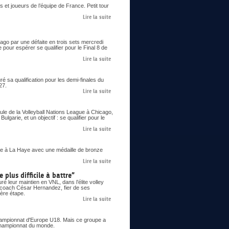
 et joueurs de l’équipe de France. Petit tour
Lire la suite
go par une défaite en trois sets mercredi
 pour espérer se qualifier pour le Final 8 de
Lire la suite
 sa qualification pour les demi-finales du
27.
Lire la suite
le de la Volleyball Nations League à Chicago,
lgarie, et un objectif : se qualifier pour le
Lire la suite
 à La Haye avec une médaille de bronze
Lire la suite
 plus difficile à battre”
é leur maintien en VNL, dans l’élite volley
le coach César Hernandez, fier de ses
ière étape.
Lire la suite
 championnat d'Europe U18. Mais ce groupe a
n championnat du monde.