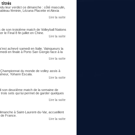
titrés
du leur verdict ce dimanche : côté masculin,
ableau féminin, Lézana Placette et Alexia
Lire la suite
s de son troisième match de Volleyball Nations
le Final 8 fin juillet en Chine.
Lire la suite
 s'est achevé samedi en Italie. Vainqueurs la
samedi en finale à Porto San Giorgio face à la
Lire la suite
er Championnat du monde de volley assis à
aîneur, Yohann Escala.
Lire la suite
eudi son deuxième match de la semaine de
trois sets qui lui permet de garder quelques
Lire la suite
imanche à Saint-Laurent-du-Var, accueillent
s de France.
Lire la suite