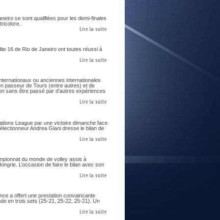
aneiro se sont qualifiées pour les demi-finales
ricolore.
Lire la suite
te 16 de Rio de Janeiro ont toutes réussi à
Lire la suite
nternationaux ou anciennes internationales
ien passeur de Tours (entre autres) et de
on sans être passé par d’autres expériences
Lire la suite
Nations League par une victoire dimanche face
sélectionneur Andrea Giani dresse le bilan de
Lire la suite
ampionnat du monde de volley assis à
ngrie. L’occasion de faire le bilan avec son
Lire la suite
nce a offert une prestation convaincante
de en trois sets (25-21, 25-22, 25-21). Un
Lire la suite