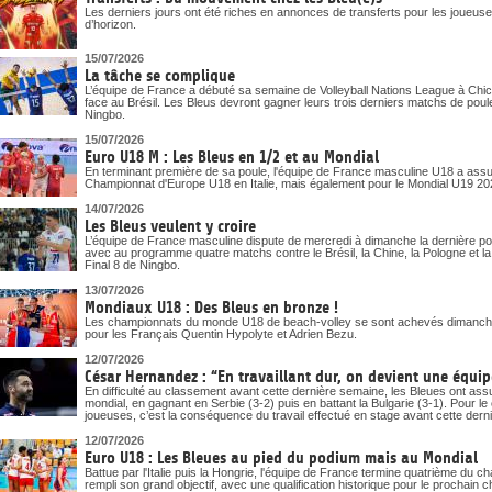
Les derniers jours ont été riches en annonces de transferts pour les joueuses
d’horizon.
15/07/2026
La tâche se complique
L’équipe de France a débuté sa semaine de Volleyball Nations League à Chica
face au Brésil. Les Bleus devront gagner leurs trois derniers matchs de poule
Ningbo.
15/07/2026
Euro U18 M : Les Bleus en 1/2 et au Mondial
En terminant première de sa poule, l'équipe de France masculine U18 a assuré
Championnat d'Europe U18 en Italie, mais également pour le Mondial U19 20
14/07/2026
Les Bleus veulent y croire
L’équipe de France masculine dispute de mercredi à dimanche la dernière pou
avec au programme quatre matchs contre le Brésil, la Chine, la Pologne et la Bu
Final 8 de Ningbo.
13/07/2026
Mondiaux U18 : Des Bleus en bronze !
Les championnats du monde U18 de beach-volley se sont achevés dimanche
pour les Français Quentin Hypolyte et Adrien Bezu.
12/07/2026
César Hernandez : “En travaillant dur, on devient une équipe
En difficulté au classement avant cette dernière semaine, les Bleues ont assur
mondial, en gagnant en Serbie (3-2) puis en battant la Bulgarie (3-1). Pour 
joueuses, c’est la conséquence du travail effectué en stage avant cette dern
12/07/2026
Euro U18 : Les Bleues au pied du podium mais au Mondial
Battue par l'Italie puis la Hongrie, l'équipe de France termine quatrième du
rempli son grand objectif, avec une qualification historique pour le prochai