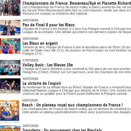
Championnats de France: Bassereau/Ayé et Placette Richard 
Les Championnats de France de beach-volley à Saint-Laurent-du-Var ont ren
les favoris Rémi Bassereau/Calvin Ayé se sont imposés, tandis que dans le t
Richard ont conquis un troisième titre national.
18/07/2026
Pas de Final 8 pour les Bleus
L’équipe de France s’est inclinée 3-1 face à la Pologne samedi à Chicago lor
League de la semaine. Une défaite qui enterre ses derniers espoirs de disputer 
18/07/2026
Les Bleus en argent
Tenante du titre, l'équipe de France a pris la deuxième place de l'Euro 18 qui
veille de l'Italie chez elle (3-2), les joueurs de Paul Cooper se sont inclinés 
Pologne (3-1).
17/07/2026
Volley Assis : Les Bleues 16e
L'équipe de France féminine a pris vendredi la 16e place de son tout premi
Hangzhou (Chine). Retour sur son parcours, avec les réactions de son entr
16/07/2026
La victoire de l'espoir
Au lendemain de sa défaite face au Brésil, l'équipe de France a remporté j
Volleyball Nations League à Chicago aux dépens de la Chine. Une victoire en 
chances de se qualifier pour le Final 8 avant d'affronter la Pologne samedi.
16/07/2026
Beach : Un plateau royal aux championnats de France !
Les championnats de France de beach-volley, qui se tiennent de vendredi à d
cette année un plateau particulièrement relevé avec la présence des équipe
16/07/2026
Transferts : Du mouvement chez les Bleu(e)s