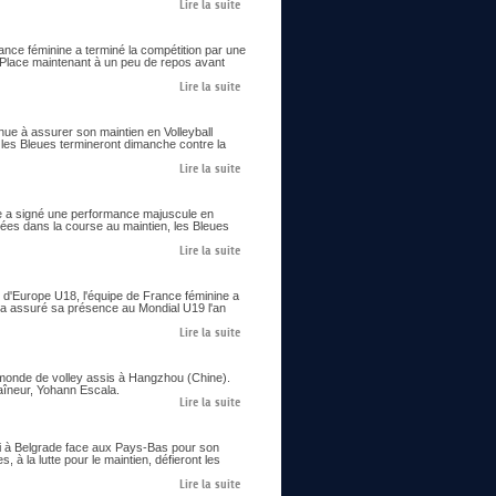
Lire la suite
ance féminine a terminé la compétition par une
. Place maintenant à un peu de repos avant
Lire la suite
enue à assurer son maintien en Volleyball
 les Bleues termineront dimanche contre la
Lire la suite
ine a signé une performance majuscule en
cées dans la course au maintien, les Bleues
Lire la suite
 d'Europe U18, l'équipe de France féminine a
 et a assuré sa présence au Mondial U19 l'an
Lire la suite
 monde de volley assis à Hangzhou (Chine).
raîneur, Yohann Escala.
Lire la suite
edi à Belgrade face aux Pays-Bas pour son
 à la lutte pour le maintien, défieront les
Lire la suite