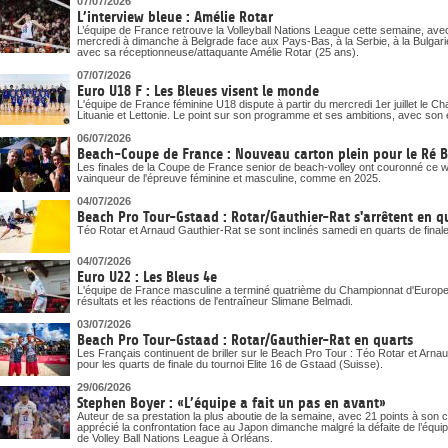
07/07/2026
L’interview bleue : Amélie Rotar
L’équipe de France retrouve la Volleyball Nations League cette semaine, ave
mercredi à dimanche à Belgrade face aux Pays-Bas, à la Serbie, à la Bulgari
avec sa réceptionneuse/attaquante Amélie Rotar (25 ans).
07/07/2026
Euro U18 F : Les Bleues visent le monde
L'équipe de France féminine U18 dispute à partir du mercredi 1er juillet le 
Lituanie et Lettonie. Le point sur son programme et ses ambitions, avec son 
06/07/2026
Beach-Coupe de France : Nouveau carton plein pour le Ré 
Les finales de la Coupe de France senior de beach-volley ont couronné ce
vainqueur de l'épreuve féminine et masculine, comme en 2025.
04/07/2026
Beach Pro Tour-Gstaad : Rotar/Gauthier-Rat s'arrêtent en q
Téo Rotar et Arnaud Gauthier-Rat se sont inclinés samedi en quarts de final
04/07/2026
Euro U22 : Les Bleus 4e
L'équipe de France masculine a terminé quatrième du Championnat d'Europe U
résultats et les réactions de l'entraîneur Slimane Belmadi.
03/07/2026
Beach Pro Tour-Gstaad : Rotar/Gauthier-Rat en quarts
Les Français continuent de briller sur le Beach Pro Tour : Téo Rotar et Arna
pour les quarts de finale du tournoi Elite 16 de Gstaad (Suisse).
29/06/2026
Stephen Boyer : «L’équipe a fait un pas en avant»
Auteur de sa prestation la plus aboutie de la semaine, avec 21 points à son
apprécié la confrontation face au Japon dimanche malgré la défaite de l’équi
de Volley Ball Nations League à Orléans.