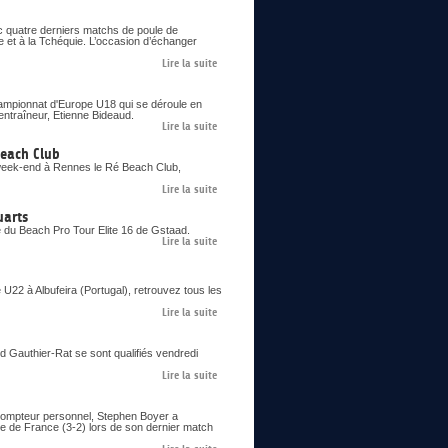
c quatre derniers matchs de poule de
e et à la Tchéquie. L’occasion d’échanger
Lire la suite
Championnat d'Europe U18 qui se déroule en
entraîneur, Etienne Bideaud.
Lire la suite
Beach Club
 week-end à Rennes le Ré Beach Club,
Lire la suite
uarts
e du Beach Pro Tour Elite 16 de Gstaad.
Lire la suite
22 à Albufeira (Portugal), retrouvez tous les
Lire la suite
ud Gauthier-Rat se sont qualifiés vendredi
Lire la suite
 compteur personnel, Stephen Boyer a
pe de France (3-2) lors de son dernier match