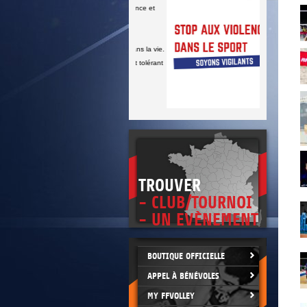
* Refuser toute forme de violence et
de tricherie.
* Être maître de soi en toutes
circonstances.
* Être loyal dans le sport et dans la vie.
* Être exemplaire, généreux et tolérant
TROUVER
- CLUB/TOURNOI
- UN EVÈNEMENT
BOUTIQUE OFFICIELLE
APPEL À BÉNÉVOLES
MY FFVOLLEY