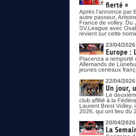
fierté »
Après l’annonce par Be
autre passeur, Antoine
France de volley. Du 
SV.League avec Osaka
revient sur cette nomi
23/04/2026
Europe : 
Piacenza a remporté 
Allemands de Lüneburg
jeunes centraux franç
22/04/2026
Un jour, 
Le deuxième
club affilié à la Fédér
Laurent Brest Volley,
2026, qui ont lieu du 
20/04/2026
La Semain