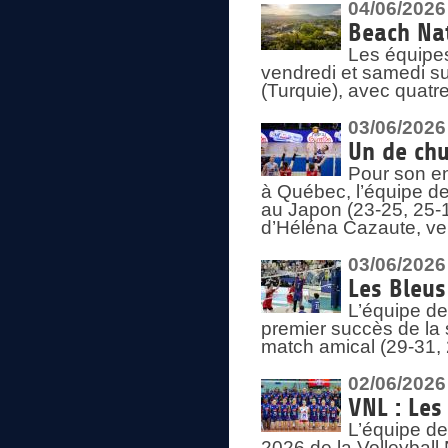
04/06/2026
Beach Nat
Les équipe
vendredi et samedi su
(Turquie), avec quatr
03/06/2026
Un de chu
Pour son en
à Québec, l’équipe de
au Japon (23-25, 25-1
d’Héléna Cazaute, ven
03/06/2026
Les Bleus
L’équipe de
premier succès de la s
match amical (29-31, 
02/06/2026
VNL : Les
L’équipe de
2026 de la Volleyball