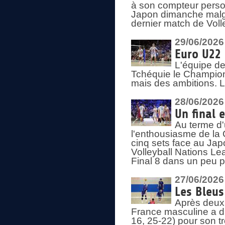
à son compteur person
Japon dimanche malgré
dernier match de Voll
29/06/2026
Euro U22 
L'équipe de
Tchéquie le Champion
mais des ambitions. L
28/06/2026
Un final 
Au terme d'
l'enthousiasme de la 
cinq sets face au Ja
Volleyball Nations Lea
Final 8 dans un peu 
27/06/2026
Les Bleus
Après deux v
France masculine a di
16, 25-22) pour son t