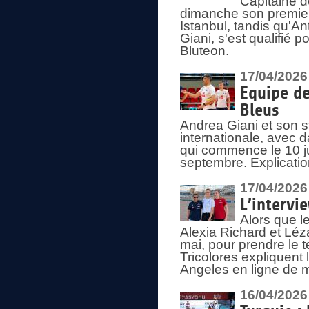
Capitaine d
dimanche son premier
Istanbul, tandis qu'An
Giani, s'est qualifié
Bluteon.
17/04/2026
Equipe de
Bleus
Andrea Giani et son st
internationale, avec d
qui commence le 10 ju
septembre. Explicatio
17/04/2026
L’intervi
Alors que le
Alexia Richard et Léz
mai, pour prendre le
Tricolores expliquen
Angeles en ligne de m
16/04/2026