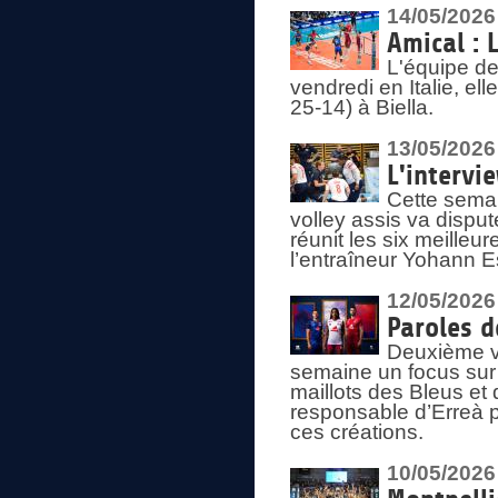
14/05/2026
Amical : 
L'équipe de
vendredi en Italie, ell
25-14) à Biella.
13/05/2026
L'intervi
Cette semai
volley assis va disput
réunit les six meille
l’entraîneur Yohann Es
12/05/2026
Paroles d
Deuxième vo
semaine un focus sur 
maillots des Bleus e
responsable d’Erreà p
ces créations.
10/05/2026