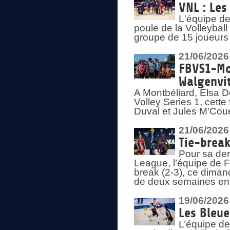
VNL : Les
L'équipe d
poule de la Volleyba
groupe de 15 joueurs 
21/06/2026
FBVS1-Mo
Walgenvit
A Montbéliard, Elsa 
Volley Series 1, cett
Duval et Jules M'Coue
21/06/2026
Tie-break
Pour sa der
League, l’équipe de Fr
break (2-3), ce diman
de deux semaines en
19/06/2026
Les Bleue
L’équipe de