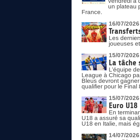
vendredi à 
un plateau 
France.
16/07/2026
Transfert
Les dernier
joueuses et
15/07/2026
La tâche 
L’équipe de
League à Chicago par 
Bleus devront gagner 
qualifier pour le Fina
15/07/2026
Euro U18 
En terminan
U18 a assuré sa quali
U18 en Italie, mais é
14/07/2026