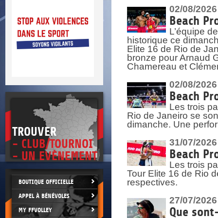
DOCU
et
02/08/2026
SITUAT
Beach Pro
L’équipe de
>
 vie.
historique ce dimanc
érant
Elite 16 de Rio de Ja
bronze pour Arnaud Ga
Chamereau et Clémence
02/08/2026
Beach Pro
Les trois pa
Rio de Janeiro se sont
dimanche. Une perform
TROUVER
- CLUB/TOURNOI
31/07/2026
Beach Pro
- UN EVÈNEMENT
Les trois p
Tour Elite 16 de Rio d
respectives.
BOUTIQUE OFFICIELLE
APPEL À BÉNÉVOLES
27/07/2026
Que sont-
MY FFVOLLEY