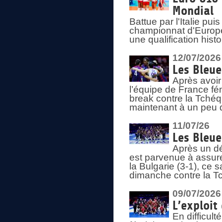
Mondial
Battue par l'Italie pu
championnat d'Europe
une qualification his
12/07/2026
Les Bleue
Après avoir
l’équipe de France fém
break contre la Tchéq
maintenant à un peu d
11/07/26
Les Bleue
Après un dé
est parvenue à assure
la Bulgarie (3-1), ce
dimanche contre la T
09/07/2026
L’exploit
En difficul