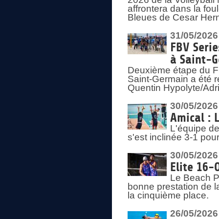
affrontera dans la fou
Bleues de Cesar Herna
31/05/2026
FBV Serie
à Saint-
Deuxième étape du F
Saint-Germain a été r
Quentin Hypolyte/Adr
30/05/2026
Amical : 
L'équipe de
s'est inclinée 3-1 po
30/05/2026
Elite 16-
Le Beach Pr
bonne prestation de l
la cinquième place.
26/05/2026