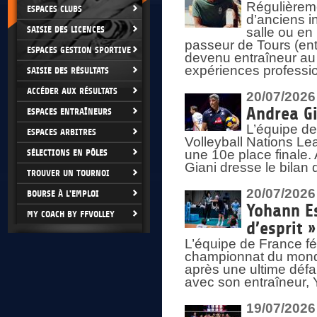
Régulièreme
ESPACES CLUBS
d’anciens i
SAISIE DES LICENCES
salle ou en
passeur de Tours (ent
ESPACES GESTION SPORTIVE
devenu entraîneur au
expériences professio
SAISIE DES RÉSULTATS
ACCÉDER AUX RÉSULTATS
20/07/2026
Andrea Gi
ESPACES ENTRAÎNEURS
L’équipe de
ESPACES ARBITRES
Volleyball Nations Lea
SÉLECTIONS EN PÔLES
une 10e place finale.
Giani dresse le bilan
TROUVER UN TOURNOI
20/07/2026
BOURSE À L'EMPLOI
Yohann Es
MY COACH BY FFVOLLEY
d’esprit »
L’équipe de France fé
championnat du monde
après une ultime défai
avec son entraîneur,
19/07/2026