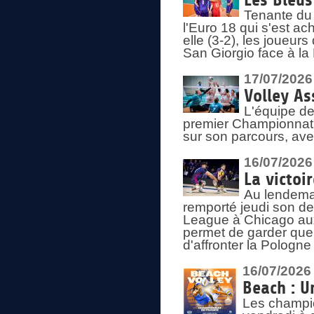
Les Bleus
Tenante du 
l'Euro 18 qui s'est ach
elle (3-2), les joueur
San Giorgio face à la
17/07/2026
Volley As
L'équipe de
premier Championnat 
sur son parcours, ave
16/07/2026
La victoir
Au lendemai
remporté jeudi son d
League à Chicago aux 
permet de garder quel
d'affronter la Pologn
16/07/2026
Beach : U
Les champio