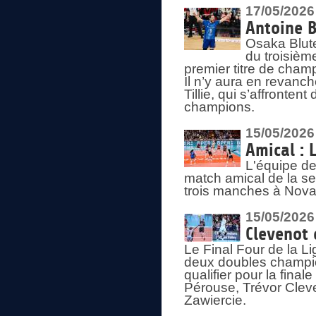
17/05/2026
Antoine B
Osaka Blut
du troisièm
premier titre de champ
Il n’y aura en revanc
Tillie, qui s’affronte
champions.
15/05/2026
Amical : 
L'équipe de
match amical de la sem
trois manches à Nova
15/05/2026
Clevenot 
Le Final Four de la 
deux doubles champio
qualifier pour la final
Pérouse, Trévor Cleve
Zawiercie.