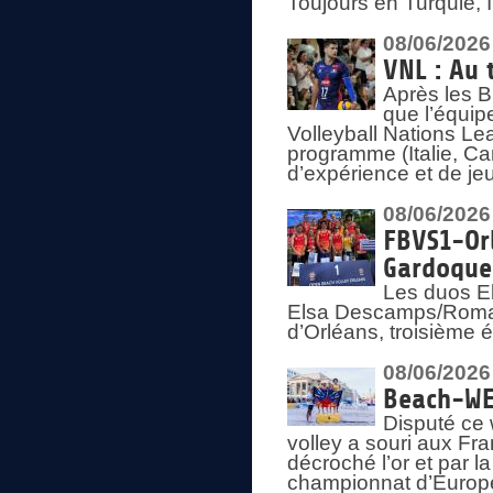
Toujours en Turquie, 
08/06/2026
VNL : Au 
Après les 
que l’équip
Volleyball Nations L
programme (Italie, Ca
d’expérience et de je
08/06/2026
FBVS1-Orl
Gardoque
Les duos E
Elsa Descamps/Roman
d’Orléans, troisième 
08/06/2026
Beach-WEV
Disputé ce 
volley a souri aux Fr
décroché l’or et par 
championnat d’Europ