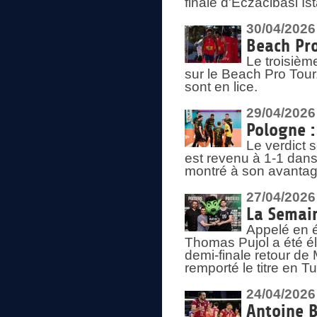
finale d'Eczacibasi Is
30/04/2026
Beach Pro
Le troisième
sur le Beach Pro Tour.
sont en lice.
29/04/2026
Pologne : 
Le verdict 
est revenu à 1-1 dans 
montré à son avantage
27/04/2026
La Semain
Appelé en é
Thomas Pujol a été élu
demi-finale retour de
remporté le titre en 
24/04/2026
Antoine B