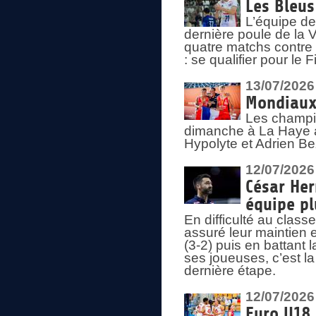
Les Bleus
L’équipe de
dernière poule de la
quatre matchs contre le
: se qualifier pour le 
13/07/2026
Mondiaux 
Les champi
dimanche à La Haye a
Hypolyte et Adrien Be
12/07/2026
César Her
équipe plu
En difficulté au clas
assuré leur maintien 
(3-2) puis en battant 
ses joueuses, c’est l
dernière étape.
12/07/2026
Euro U18 