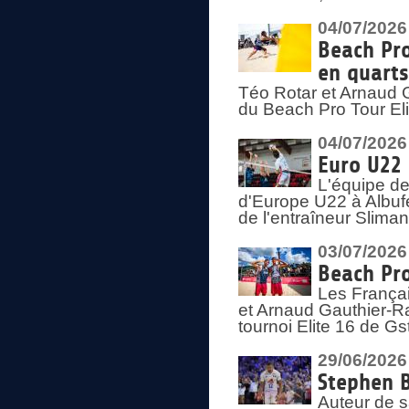
04/07/2026
Beach Pro
en quarts
Téo Rotar et Arnaud G
du Beach Pro Tour El
04/07/2026
Euro U22 
L'équipe d
d'Europe U22 à Albufei
de l'entraîneur Slima
03/07/2026
Beach Pro
Les Françai
et Arnaud Gauthier-Rat
tournoi Elite 16 de Gs
29/06/2026
Stephen B
Auteur de s