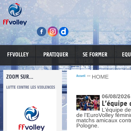
FFVOLLEY
PRATIQUER
SE FORMER
EQU
ZOOM SUR...
HOME
Accueil
>>
LUTTE CONTRE LES VIOLENCES
MA PETITE SPONSO
INFORMATI
06/08/2026
L’équipe 
L’équipe de
de l’EuroVolley fémin
matchs amicaux contre 
Pologne.
re.
res.