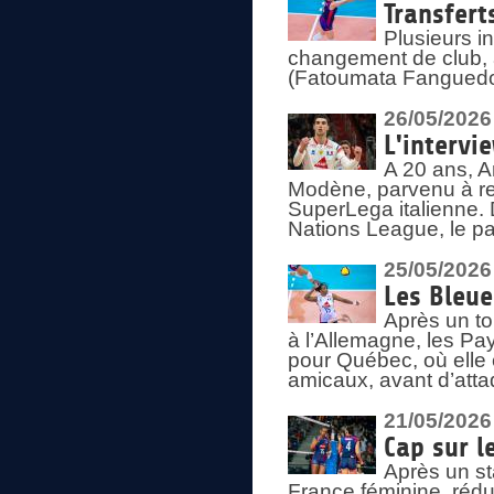
Transfert
Plusieurs i
changement de club, a
(Fatoumata Fanguedo
26/05/2026
L'intervi
A 20 ans, A
Modène, parvenu à re
SuperLega italienne. 
Nations League, le pas
25/05/2026
Les Bleu
Après un to
à l’Allemagne, les Pay
pour Québec, où elle
amicaux, avant d’atta
21/05/2026
Cap sur l
Après un st
France féminine, rédu