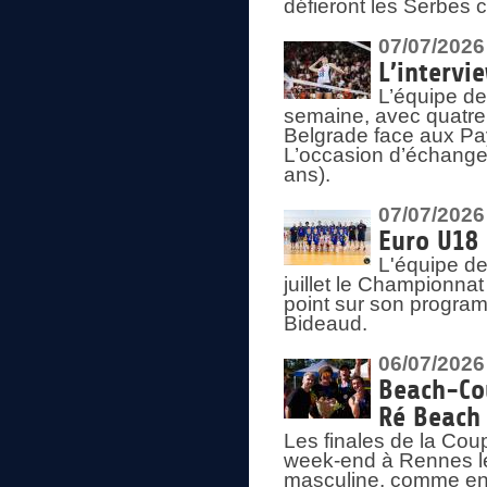
défieront les Serbes c
07/07/2026
L’intervi
L’équipe de
semaine, avec quatre
Belgrade face aux Pays
L’occasion d’échange
ans).
07/07/2026
Euro U18 
L'équipe de
juillet le Championnat
point sur son program
Bideaud.
06/07/2026
Beach-Cou
Ré Beach
Les finales de la Cou
week-end à Rennes le
masculine, comme en