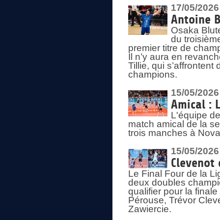
17/05/2026
Antoine B
Osaka Blut
du troisièm
premier titre de champ
Il n’y aura en revanc
Tillie, qui s’affronte
champions.
15/05/2026
Amical : 
L'équipe de
match amical de la sem
trois manches à Nova
15/05/2026
Clevenot 
Le Final Four de la 
deux doubles champio
qualifier pour la final
Pérouse, Trévor Cleve
Zawiercie.