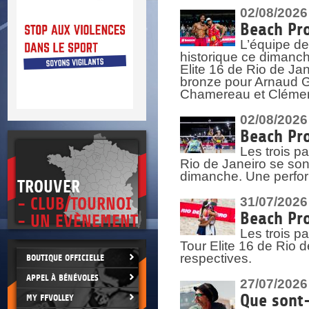
DOCU
et
02/08/2026
SITUAT
Beach Pro
L’équipe de
>
 vie.
historique ce dimanc
érant
Elite 16 de Rio de Ja
bronze pour Arnaud Ga
Chamereau et Clémence
02/08/2026
Beach Pro
Les trois pa
Rio de Janeiro se sont
dimanche. Une perform
TROUVER
- CLUB/TOURNOI
31/07/2026
Beach Pro
- UN EVÈNEMENT
Les trois p
Tour Elite 16 de Rio d
respectives.
BOUTIQUE OFFICIELLE
APPEL À BÉNÉVOLES
27/07/2026
Que sont-
MY FFVOLLEY