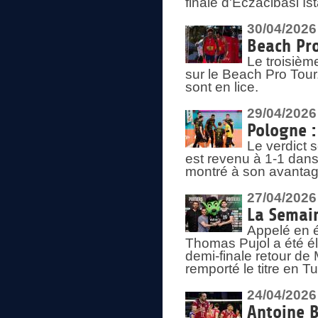
finale d'Eczacibasi Is
30/04/2026
Beach Pro
Le troisième
sur le Beach Pro Tour.
sont en lice.
29/04/2026
Pologne : 
Le verdict 
est revenu à 1-1 dans 
montré à son avantage
27/04/2026
La Semain
Appelé en é
Thomas Pujol a été élu
demi-finale retour de
remporté le titre en 
24/04/2026
Antoine B