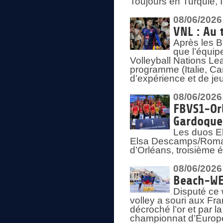
Toujours en Turquie, 
08/06/2026
VNL : Au 
Après les 
que l’équip
Volleyball Nations L
programme (Italie, Ca
d’expérience et de je
08/06/2026
FBVS1-Orl
Gardoque
Les duos E
Elsa Descamps/Roman
d’Orléans, troisième 
08/06/2026
Beach-WEV
Disputé ce 
volley a souri aux Fr
décroché l’or et par 
championnat d’Europ