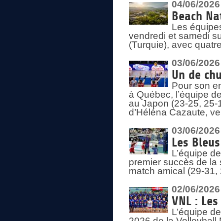
04/06/2026
Beach Nat
Les équipe
vendredi et samedi su
(Turquie), avec quatr
03/06/2026
Un de chu
Pour son en
à Québec, l’équipe de
au Japon (23-25, 25-1
d’Héléna Cazaute, ven
03/06/2026
Les Bleus
L’équipe de
premier succès de la s
match amical (29-31, 
02/06/2026
VNL : Les
L’équipe de
2026 de la Volleyball