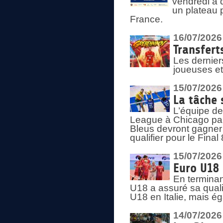
vendredi à 
un plateau 
France.
16/07/2026
Transfert
Les dernier
joueuses et
15/07/2026
La tâche 
L’équipe de
League à Chicago par 
Bleus devront gagner 
qualifier pour le Fina
15/07/2026
Euro U18 
En terminan
U18 a assuré sa quali
U18 en Italie, mais é
14/07/2026