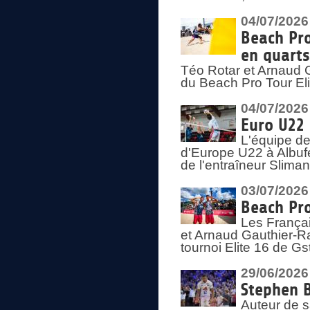
04/07/2026
Beach Pro
en quarts
Téo Rotar et Arnaud G
du Beach Pro Tour El
04/07/2026
Euro U22 
L'équipe d
d'Europe U22 à Albufei
de l'entraîneur Slima
03/07/2026
Beach Pro
Les Françai
et Arnaud Gauthier-Rat
tournoi Elite 16 de Gs
29/06/2026
Stephen B
Auteur de s