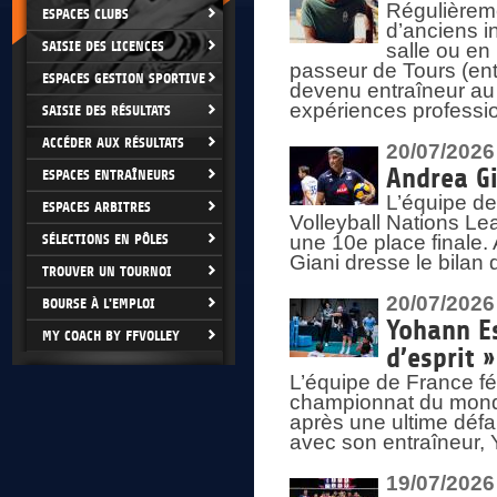
Régulièreme
ESPACES CLUBS
d’anciens i
SAISIE DES LICENCES
salle ou en
passeur de Tours (ent
ESPACES GESTION SPORTIVE
devenu entraîneur au
expériences professio
SAISIE DES RÉSULTATS
ACCÉDER AUX RÉSULTATS
20/07/2026
Andrea Gi
ESPACES ENTRAÎNEURS
L’équipe de
ESPACES ARBITRES
Volleyball Nations Lea
SÉLECTIONS EN PÔLES
une 10e place finale.
Giani dresse le bilan
TROUVER UN TOURNOI
20/07/2026
BOURSE À L'EMPLOI
Yohann Es
MY COACH BY FFVOLLEY
d’esprit »
L’équipe de France fé
championnat du monde
après une ultime défai
avec son entraîneur,
19/07/2026