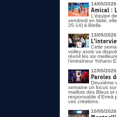
14/05/2026
Amical : 
L'équipe de
vendredi en Italie, ell
25-14) à Biella.
13/05/2026
L'intervi
Cette semai
volley assis va disput
réunit les six meille
l’entraîneur Yohann Es
12/05/2026
Paroles d
Deuxième vo
semaine un focus sur 
maillots des Bleus e
responsable d’Erreà p
ces créations.
10/05/2026