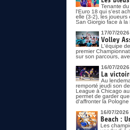
Les Bleus
Tenante du 
l'Euro 18 qui s'est ach
elle (3-2), les joueur
San Giorgio face à la
17/07/2026
Volley As
L'équipe de
premier Championnat 
sur son parcours, ave
16/07/2026
La victoir
Au lendemai
remporté jeudi son d
League à Chicago aux 
permet de garder quel
d'affronter la Pologn
16/07/2026
Beach : U
Les champio