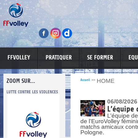
FFVOLLEY
PRATIQUER
SE FORMER
EQU
ZOOM SUR...
HOME
Accueil
>>
LUTTE CONTRE LES VIOLENCES
MA PETITE SPONSO
INFORMATI
06/08/2026
L’équipe 
L’équipe de
de l’EuroVolley fémin
matchs amicaux contre 
Pologne.
re.
res.