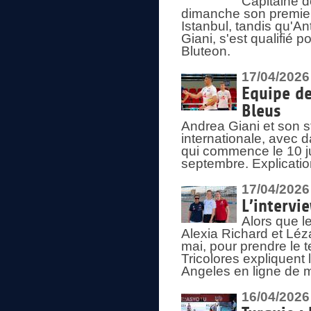
Capitaine d
dimanche son premier
Istanbul, tandis qu'An
Giani, s'est qualifié
Bluteon.
17/04/2026
Equipe de
Bleus
Andrea Giani et son st
internationale, avec d
qui commence le 10 ju
septembre. Explicatio
17/04/2026
L’intervi
Alors que le
Alexia Richard et Léz
mai, pour prendre le
Tricolores expliquen
Angeles en ligne de m
16/04/2026