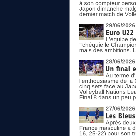
à son compteur person
Japon dimanche malgré
dernier match de Voll
29/06/2026
Euro U22 
L'équipe de
Tchéquie le Champion
mais des ambitions. L
28/06/2026
Un final 
Au terme d'
l'enthousiasme de la 
cinq sets face au Ja
Volleyball Nations Lea
Final 8 dans un peu 
27/06/2026
Les Bleus
Après deux v
France masculine a di
16, 25-22) pour son t