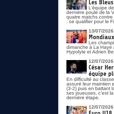
Les Bleus
L’équipe de
dernière poule de la
quatre matchs contre le
: se qualifier pour le 
13/07/2026
Mondiaux 
Les champi
dimanche à La Haye a
Hypolyte et Adrien Be
12/07/2026
César Her
équipe plu
En difficulté au clas
assuré leur maintien 
(3-2) puis en battant 
ses joueuses, c’est l
dernière étape.
12/07/2026
Euro U18 