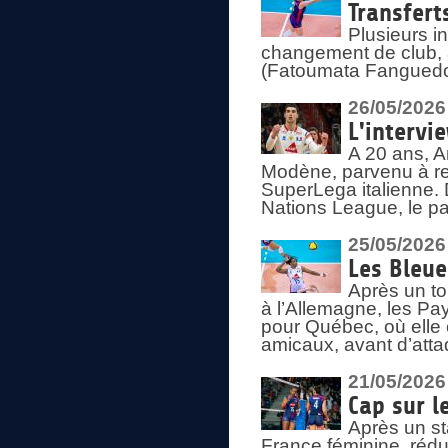
Transfert
Plusieurs i
changement de club, a
(Fatoumata Fanguedo
26/05/2026
L'intervi
A 20 ans, A
Modène, parvenu à re
SuperLega italienne. 
Nations League, le pas
25/05/2026
Les Bleu
Après un to
à l’Allemagne, les Pay
pour Québec, où elle
amicaux, avant d’atta
21/05/2026
Cap sur l
Après un st
France féminine, rédu