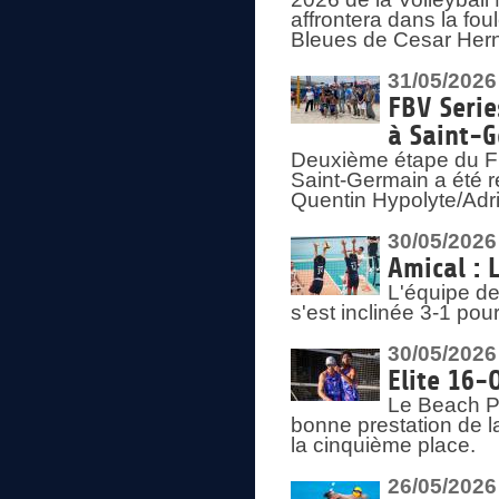
affrontera dans la fou
Bleues de Cesar Herna
31/05/2026
FBV Serie
à Saint-
Deuxième étape du F
Saint-Germain a été r
Quentin Hypolyte/Adr
30/05/2026
Amical : 
L'équipe de
s'est inclinée 3-1 po
30/05/2026
Elite 16-
Le Beach Pr
bonne prestation de l
la cinquième place.
26/05/2026