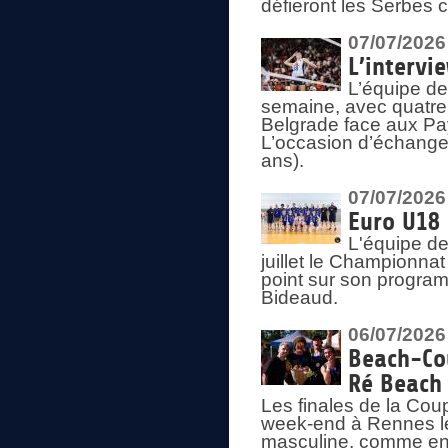
défieront les Serbes c
07/07/2026
L’intervi
L’équipe de
semaine, avec quatre
Belgrade face aux Pays
L’occasion d’échange
ans).
07/07/2026
Euro U18 
L'équipe de
juillet le Championnat
point sur son program
Bideaud.
06/07/2026
Beach-Cou
Ré Beach
Les finales de la Cou
week-end à Rennes le
masculine, comme en