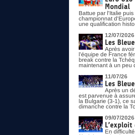
Mondial
Battue par l'Italie pu
championnat d'Europe
une qualification his
12/07/2026
Les Bleue
Après avoir
l’équipe de France fém
break contre la Tchéq
maintenant à un peu d
11/07/26
Les Bleue
Après un dé
est parvenue à assure
la Bulgarie (3-1), ce
dimanche contre la T
09/07/2026
L’exploit
En difficul