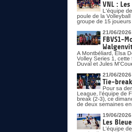
VNL : Les
L'équipe d
poule de la Volleyba
groupe de 15 joueurs 
21/06/2026
FBVS1-Mo
Walgenvit
A Montbéliard, Elsa 
Volley Series 1, cett
Duval et Jules M'Coue
21/06/2026
Tie-break
Pour sa der
League, l’équipe de Fr
break (2-3), ce diman
de deux semaines en
19/06/2026
Les Bleue
L’équipe de