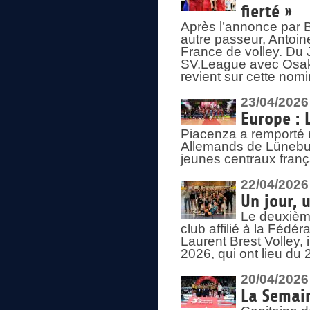
fierté »
Après l’annonce par Be
autre passeur, Antoine
France de volley. Du 
SV.League avec Osaka
revient sur cette nomi
23/04/2026
Europe : 
Piacenza a remporté 
Allemands de Lüneburg
jeunes centraux franç
22/04/2026
Un jour, 
Le deuxième
club affilié à la Fédér
Laurent Brest Volley,
2026, qui ont lieu du 
20/04/2026
La Semain