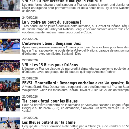
VNL : le CO’Met accessible malgré la canicule
Les très fortes chaleurs qui frappent la France depuis le week-end dernier o
réagir en urgence pour permettre l’accueil de la poule de la Ligue des Nati
d’Orléans.
24/06/2026
La victoire au bout du suspense !
Très heureuse de jouer à domicile cette semaine, au Co’Met d’Orléans, l’éq
deuxième étape de Volleyball Nations League par une victoire assez folle cont
voudront maintenant enchaîner jeudi contre Cuba.
23/06/2026
L'interview bleue : Benjamin Diez
Après une première semaine à Ottawa ponctuée d'une victoire pour trois déf
face à l'Iran sa deuxième poule de la Volleyball Nations League devant son p
d'échanger avec son libéro, Benjamin Diez.
22/06/2026
VNL : Les 15 Bleus pour Orléans
L'équipe de France dispute de mercredi à dimanche sa deuxième poule de la
d'Orléans, avec un groupe de 15 joueurs qu'intègre Antoine Pothron.
21/06/2026
FBVS1-Montbéliard : Descamps enchaîne avec Walgenvitz, D
A Montbéliard, Elsa Descamps a remporté son troisième tournoi France Beach
Walgenwitz. Chez les messieurs, Kéran Duval et Jules M'Couela ont triomph
21/06/2026
Tie-break fatal pour les Bleues
Pour sa dernière rencontre de la semaine en Volleyball Nations League, l’équi
Belgique au tie-break (2-3), ce dimanche, à Ankara. On retrouvera les Ble
Serbie
19/06/2026
Les Bleues butent sur la Chine
L’équipe de France féminine a été battue par la Chine (3-0) ce vendredi en V