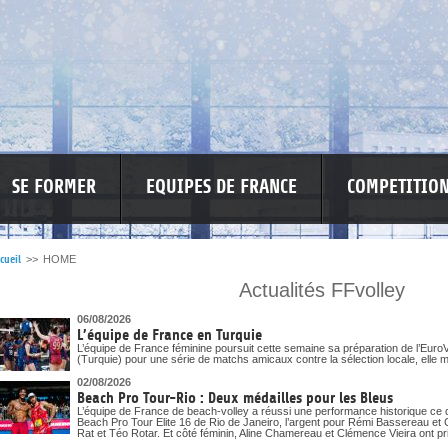
SE FORMER
EQUIPES DE FRANCE
COMPETITIO
cueil
>>
HOME
Actualités FFvolley
SPONSO
INFORMATIONS CORONAVIRUS
06/08/2026
L’équipe de France en Turquie
L’équipe de France féminine poursuit cette semaine sa préparation de l’EuroV
(Turquie) pour une série de matchs amicaux contre la sélection locale, elle m
02/08/2026
Beach Pro Tour-Rio : Deux médailles pour les Bleus
L’équipe de France de beach-volley a réussi une performance historique ce 
Beach Pro Tour Elite 16 de Rio de Janeiro, l’argent pour Rémi Bassereau et 
Rat et Téo Rotar. Et côté féminin, Aline Chamereau et Clémence Vieira ont pri