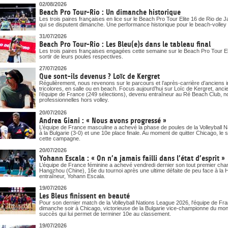
DOCUMENTS UTILES
02/08/2026
SITUATION SANITAIRE
Beach Pro Tour-Rio : Un dimanche historique
COVID-19
Les trois paires françaises en lice sur le Beach Pro Tour Elite 16 de Rio de J
qui se disputent dimanche. Une performance historique pour le beach-volley t
CLIQUEZ ICI
>
31/07/2026
Beach Pro Tour-Rio : Les Bleu(e)s dans le tableau final
Les trois paires françaises engagées cette semaine sur le Beach Pro Tour Eli
sortir de leurs poules respectives.
27/07/2026
Que sont-ils devenus ? Loïc de Kergret
Régulièrement, nous revenons sur le parcours et l’après-carrière d’anciens i
tricolores, en salle ou en beach. Focus aujourd’hui sur Loïc de Kergret, anc
l’équipe de France (249 sélections), devenu entraîneur au Ré Beach Club, n
professionnelles hors volley.
20/07/2026
Andrea Giani : « Nous avons progressé »
L’équipe de France masculine a achevé la phase de poules de la Volleyball 
à la Bulgarie (3-0) et une 10e place finale. Au moment de quitter Chicago, le 
cette campagne.
20/07/2026
Yohann Escala : « On n’a jamais failli dans l’état d’esprit »
L’équipe de France féminine a achevé vendredi dernier son tout premier ch
Hangzhou (Chine), 16e du tournoi après une ultime défaite de peu face à la Ho
entraîneur, Yohann Escala.
19/07/2026
Les Bleus finissent en beauté
Pour son dernier match de la Volleyball Nations League 2026, l'équipe de Fra
dimanche soir à Chicago, victorieuse de la Bulgarie vice-championne du mon
succès qui lui permet de terminer 10e au classement.
19/07/2026