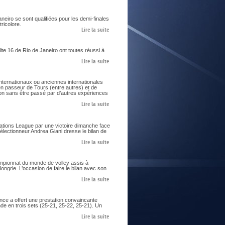
aneiro se sont qualifiées pour les demi-finales
ricolore.
Lire la suite
te 16 de Rio de Janeiro ont toutes réussi à
Lire la suite
nternationaux ou anciennes internationales
ien passeur de Tours (entre autres) et de
on sans être passé par d’autres expériences
Lire la suite
Nations League par une victoire dimanche face
sélectionneur Andrea Giani dresse le bilan de
Lire la suite
ampionnat du monde de volley assis à
ngrie. L’occasion de faire le bilan avec son
Lire la suite
nce a offert une prestation convaincante
de en trois sets (25-21, 25-22, 25-21). Un
Lire la suite