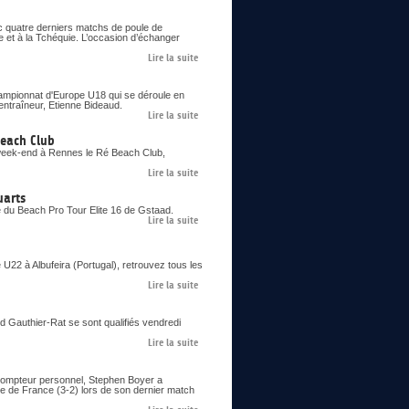
c quatre derniers matchs de poule de
e et à la Tchéquie. L’occasion d’échanger
Lire la suite
Championnat d'Europe U18 qui se déroule en
entraîneur, Etienne Bideaud.
Lire la suite
Beach Club
 week-end à Rennes le Ré Beach Club,
Lire la suite
uarts
e du Beach Pro Tour Elite 16 de Gstaad.
Lire la suite
22 à Albufeira (Portugal), retrouvez tous les
Lire la suite
ud Gauthier-Rat se sont qualifiés vendredi
Lire la suite
 compteur personnel, Stephen Boyer a
pe de France (3-2) lors de son dernier match