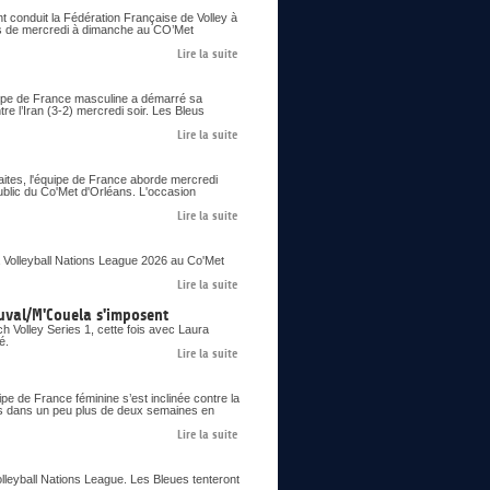
nt conduit la Fédération Française de Volley à
ons de mercredi à dimanche au CO’Met
Lire la suite
uipe de France masculine a démarré sa
re l’Iran (3-2) mercredi soir. Les Bleus
Lire la suite
aites, l'équipe de France aborde mercredi
ublic du Co'Met d'Orléans. L'occasion
Lire la suite
 Volleyball Nations League 2026 au Co'Met
Lire la suite
uval/M'Couela s'imposent
 Volley Series 1, cette fois avec Laura
é.
Lire la suite
pe de France féminine s’est inclinée contre la
ues dans un peu plus de deux semaines en
Lire la suite
olleyball Nations League. Les Bleues tenteront