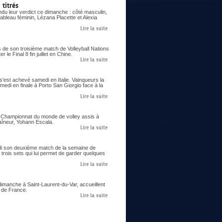
titrés
du leur verdict ce dimanche : côté masculin,
ableau féminin, Lézana Placette et Alexia
Lire la suite
s de son troisième match de Volleyball Nations
le Final 8 fin juillet en Chine.
Lire la suite
 s'est achevé samedi en Italie. Vainqueurs la
samedi en finale à Porto San Giorgio face à la
Lire la suite
er Championnat du monde de volley assis à
aîneur, Yohann Escala.
Lire la suite
eudi son deuxième match de la semaine de
trois sets qui lui permet de garder quelques
Lire la suite
imanche à Saint-Laurent-du-Var, accueillent
s de France.
Lire la suite