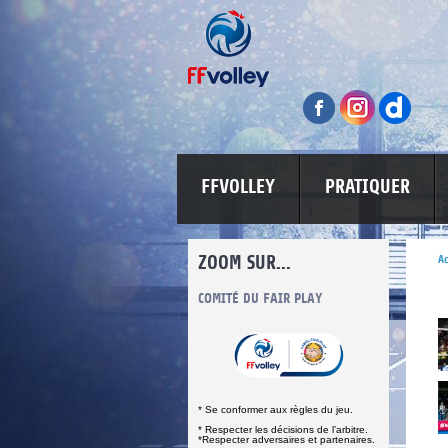
FFVOLLEY
PRATIQUER
ZOOM SUR...
Ac
S
COMITÉ DU FAIR PLAY
LUTTE CONTRE LES VIOLENCES
MA PETITE 
* Se conformer aux règles du jeu.
* Respecter les décisions de l’arbitre.
*Respecter adversaires et partenaires.