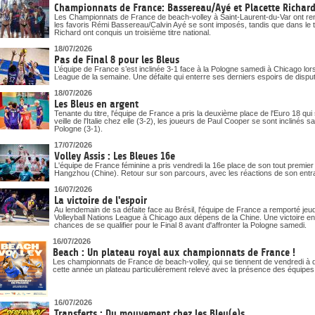
Championnats de France: Bassereau/Ayé et Placette Richard 
Les Championnats de France de beach-volley à Saint-Laurent-du-Var ont ren
les favoris Rémi Bassereau/Calvin Ayé se sont imposés, tandis que dans le t
Richard ont conquis un troisième titre national.
18/07/2026
Pas de Final 8 pour les Bleus
L’équipe de France s’est inclinée 3-1 face à la Pologne samedi à Chicago lor
League de la semaine. Une défaite qui enterre ses derniers espoirs de disputer 
18/07/2026
Les Bleus en argent
Tenante du titre, l'équipe de France a pris la deuxième place de l'Euro 18 qui
veille de l'Italie chez elle (3-2), les joueurs de Paul Cooper se sont inclinés 
Pologne (3-1).
17/07/2026
Volley Assis : Les Bleues 16e
L'équipe de France féminine a pris vendredi la 16e place de son tout premi
Hangzhou (Chine). Retour sur son parcours, avec les réactions de son entr
16/07/2026
La victoire de l'espoir
Au lendemain de sa défaite face au Brésil, l'équipe de France a remporté j
Volleyball Nations League à Chicago aux dépens de la Chine. Une victoire en 
chances de se qualifier pour le Final 8 avant d'affronter la Pologne samedi.
16/07/2026
Beach : Un plateau royal aux championnats de France !
Les championnats de France de beach-volley, qui se tiennent de vendredi à d
cette année un plateau particulièrement relevé avec la présence des équipe
16/07/2026
Transferts : Du mouvement chez les Bleu(e)s