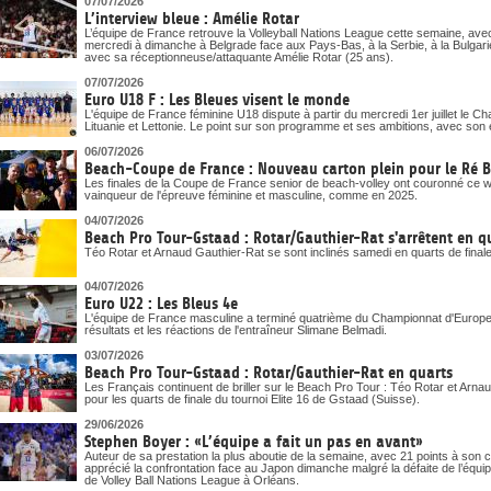
07/07/2026
L’interview bleue : Amélie Rotar
L’équipe de France retrouve la Volleyball Nations League cette semaine, ave
mercredi à dimanche à Belgrade face aux Pays-Bas, à la Serbie, à la Bulgari
avec sa réceptionneuse/attaquante Amélie Rotar (25 ans).
07/07/2026
Euro U18 F : Les Bleues visent le monde
L'équipe de France féminine U18 dispute à partir du mercredi 1er juillet le 
Lituanie et Lettonie. Le point sur son programme et ses ambitions, avec son 
06/07/2026
Beach-Coupe de France : Nouveau carton plein pour le Ré 
Les finales de la Coupe de France senior de beach-volley ont couronné ce
vainqueur de l'épreuve féminine et masculine, comme en 2025.
04/07/2026
Beach Pro Tour-Gstaad : Rotar/Gauthier-Rat s'arrêtent en q
Téo Rotar et Arnaud Gauthier-Rat se sont inclinés samedi en quarts de final
04/07/2026
Euro U22 : Les Bleus 4e
L'équipe de France masculine a terminé quatrième du Championnat d'Europe U
résultats et les réactions de l'entraîneur Slimane Belmadi.
03/07/2026
Beach Pro Tour-Gstaad : Rotar/Gauthier-Rat en quarts
Les Français continuent de briller sur le Beach Pro Tour : Téo Rotar et Arna
pour les quarts de finale du tournoi Elite 16 de Gstaad (Suisse).
29/06/2026
Stephen Boyer : «L’équipe a fait un pas en avant»
Auteur de sa prestation la plus aboutie de la semaine, avec 21 points à son
apprécié la confrontation face au Japon dimanche malgré la défaite de l’équi
de Volley Ball Nations League à Orléans.