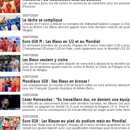
Les derniers jours ont été riches en annonces de transferts pour les joueuses
d’horizon.
15/07/2026
La tâche se complique
L’équipe de France a débuté sa semaine de Volleyball Nations League à Chica
face au Brésil. Les Bleus devront gagner leurs trois derniers matchs de poule
Ningbo.
15/07/2026
Euro U18 M : Les Bleus en 1/2 et au Mondial
En terminant première de sa poule, l'équipe de France masculine U18 a assuré
Championnat d'Europe U18 en Italie, mais également pour le Mondial U19 20
14/07/2026
Les Bleus veulent y croire
L’équipe de France masculine dispute de mercredi à dimanche la dernière pou
avec au programme quatre matchs contre le Brésil, la Chine, la Pologne et la Bu
Final 8 de Ningbo.
13/07/2026
Mondiaux U18 : Des Bleus en bronze !
Les championnats du monde U18 de beach-volley se sont achevés dimanche
pour les Français Quentin Hypolyte et Adrien Bezu.
12/07/2026
César Hernandez : “En travaillant dur, on devient une équipe
En difficulté au classement avant cette dernière semaine, les Bleues ont assur
mondial, en gagnant en Serbie (3-2) puis en battant la Bulgarie (3-1). Pour 
joueuses, c’est la conséquence du travail effectué en stage avant cette dern
12/07/2026
Euro U18 : Les Bleues au pied du podium mais au Mondial
Battue par l'Italie puis la Hongrie, l'équipe de France termine quatrième du
rempli son grand objectif, avec une qualification historique pour le prochai