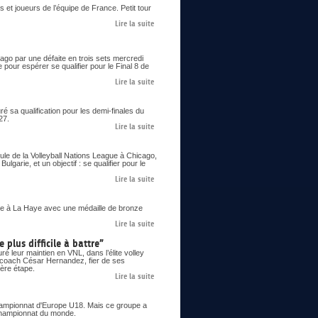
 et joueurs de l’équipe de France. Petit tour
Lire la suite
go par une défaite en trois sets mercredi
 pour espérer se qualifier pour le Final 8 de
Lire la suite
 sa qualification pour les demi-finales du
27.
Lire la suite
le de la Volleyball Nations League à Chicago,
lgarie, et un objectif : se qualifier pour le
Lire la suite
 à La Haye avec une médaille de bronze
Lire la suite
 plus difficile à battre”
é leur maintien en VNL, dans l’élite volley
le coach César Hernandez, fier de ses
ière étape.
Lire la suite
 championnat d'Europe U18. Mais ce groupe a
n championnat du monde.