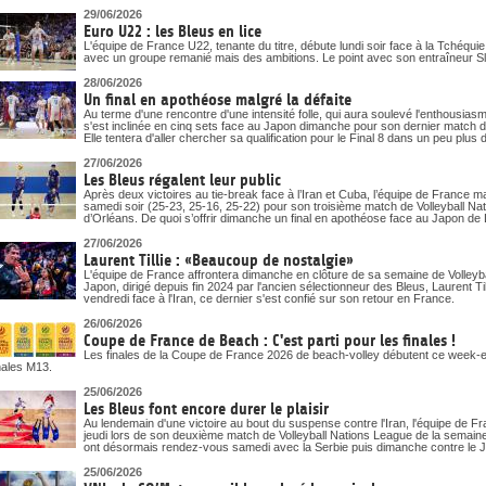
29/06/2026
Euro U22 : les Bleus en lice
L'équipe de France U22, tenante du titre, débute lundi soir face à la Tchéqu
avec un groupe remanié mais des ambitions. Le point avec son entraîneur S
28/06/2026
Un final en apothéose malgré la défaite
Au terme d'une rencontre d'une intensité folle, qui aura soulevé l'enthousias
s'est inclinée en cinq sets face au Japon dimanche pour son dernier match d
Elle tentera d'aller chercher sa qualification pour le Final 8 dans un peu pl
27/06/2026
Les Bleus régalent leur public
Après deux victoires au tie-break face à l’Iran et Cuba, l’équipe de France m
samedi soir (25-23, 25-16, 25-22) pour son troisième match de Volleyball N
d’Orléans. De quoi s’offrir dimanche un final en apothéose face au Japon de La
27/06/2026
Laurent Tillie : «Beaucoup de nostalgie»
L'équipe de France affrontera dimanche en clôture de sa semaine de Volleyb
Japon, dirigé depuis fin 2024 par l'ancien sélectionneur des Bleus, Laurent Till
vendredi face à l'Iran, ce dernier s'est confié sur son retour en France.
26/06/2026
Coupe de France de Beach : C'est parti pour les finales !
Les finales de la Coupe de France 2026 de beach-volley débutent ce week-end
nales M13.
25/06/2026
Les Bleus font encore durer le plaisir
Au lendemain d'une victoire au bout du suspense contre l'Iran, l'équipe de 
jeudi lors de son deuxième match de Volleyball Nations League de la semai
ont désormais rendez-vous samedi avec la Serbie puis dimanche contre le 
25/06/2026