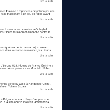
Lire la suite
ance féminine a terminé la compétition par une
. Place maintenant à un peu de repos avant
Lire la suite
enue à assurer son maintien en Volleyball
 les Bleues termineront dimanche contre la
Lire la suite
ine a signé une performance majuscule en
cées dans la course au maintien, les Bleues
Lire la suite
 d'Europe U18, l'équipe de France féminine a
 et a assuré sa présence au Mondial U19 l'an
Lire la suite
 monde de volley assis à Hangzhou (Chine).
raîneur, Yohann Escala.
Lire la suite
edi à Belgrade face aux Pays-Bas pour son
 à la lutte pour le maintien, défieront les
Lire la suite