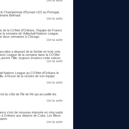
Lire la suite
ie le Championnat d'Europe U22 au Portugal,
limane Belmadi.
Lire la suite
me de la Co'Met d'Orléans, l'équipe de France
e la semaine de Volleyball Nations League.
us de deux semaines à Chicago.
Lire la suite
asculine a disposé de la Serbie en trois sets
ations League de la semaine dans la CO’Met
urent Tillie, toujours invaincu cette saison.
Lire la suite
all Nations League au CO'Met d'Orléans le
ie. A l'issue de la victoire de son équipe
Lire la suite
 du côté de l'île de Ré qui accueille les
Lire la suite
France s'est de nouveau imposée en cinq septs
ne à Orléans aux dépens de Cuba. Les Bleus
Japon.
Lire la suite