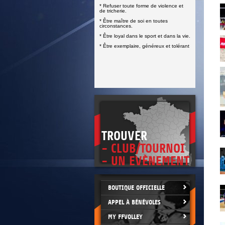
* Refuser toute forme de violence et
de tricherie.
* Être maître de soi en toutes
circonstances.
* Être loyal dans le sport et dans la vie.
* Être exemplaire, généreux et tolérant
TROUVER
- CLUB/TOURNOI
- UN EVÈNEMENT
BOUTIQUE OFFICIELLE
APPEL À BÉNÉVOLES
MY FFVOLLEY