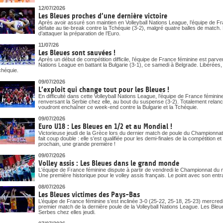
12/07/2026
Les Bleues proches d’une dernière victoire
Après avoir assuré son maintien en Volleyball Nations League, l’équipe de Fr
défaite au tie-break contre la Tchéquie (3-2), malgré quatre balles de match
d’attaquer la préparation de l’Euro.
11/07/26
Les Bleues sont sauvées !
Après un début de compétition difficile, l’équipe de France féminine est parv
Nations League en battant la Bulgarie (3-1), ce samedi à Belgrade. Libérées,
chéquie.
09/07/2026
L’exploit qui change tout pour les Bleues !
En difficulté dans cette Volleyball Nations League, l’équipe de France fémin
renversant la Serbie chez elle, au bout du suspense (3-2). Totalement relan
voudront enchaîner ce week-end contre la Bulgarie et la Tchéquie.
09/07/2026
Euro U18 : Les Bleues en 1/2 et au Mondial !
Victorieuse jeudi de la Grèce lors du dernier match de poule du Championnat
fait coup double : elle s'est qualifiée pour les demi-finales de la compétition
prochain, une grande première !
09/07/2026
Volley assis : Les Bleues dans le grand monde
L'équipe de France féminine dispute à partir de vendredi le Championnat du
Une première historique pour le volley assis français. Le point avec son ent
08/07/2026
Les Bleues victimes des Pays-Bas
L’équipe de France féminine s’est inclinée 3-0 (25-22, 25-18, 25-23) mercr
premier match de la dernière poule de la Volleyball Nations League. Les Bleues,
Serbes chez elles jeudi.