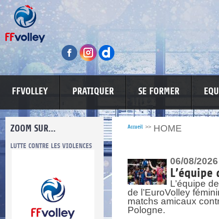
FFVOLLEY
PRATIQUER
SE FORMER
EQU
ZOOM SUR...
HOME
Accueil
>>
LUTTE CONTRE LES VIOLENCES
MA PETITE SPONSO
INFORMATI
06/08/2026
L’équipe 
L’équipe de
de l’EuroVolley fémin
matchs amicaux contre 
Pologne.
re.
res.