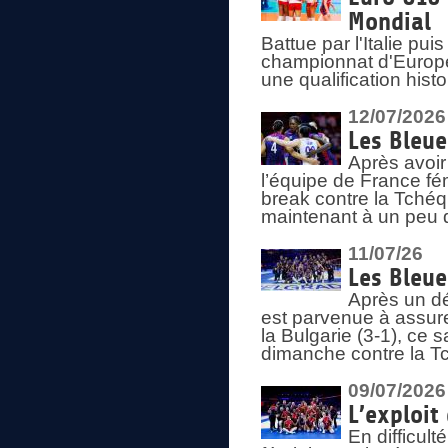
Mondial
Battue par l'Italie pu
championnat d'Europe
une qualification his
12/07/2026
Les Bleue
Après avoir
l’équipe de France fém
break contre la Tchéq
maintenant à un peu d
11/07/26
Les Bleue
Après un dé
est parvenue à assure
la Bulgarie (3-1), ce
dimanche contre la T
09/07/2026
L’exploit
En difficul