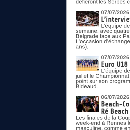
défieront les Serbes c
07/07/2026
L’intervi
L’équipe de
semaine, avec quatre
Belgrade face aux Pays
L’occasion d’échange
ans).
07/07/2026
Euro U18 
L'équipe de
juillet le Championnat
point sur son program
Bideaud.
06/07/2026
Beach-Cou
Ré Beach
Les finales de la Cou
week-end à Rennes le
masculine, comme en