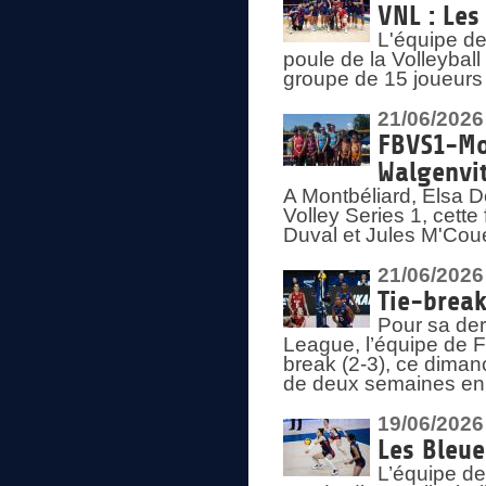
VNL : Les
L'équipe d
poule de la Volleyba
groupe de 15 joueurs 
21/06/2026
FBVS1-Mo
Walgenvit
A Montbéliard, Elsa 
Volley Series 1, cett
Duval et Jules M'Coue
21/06/2026
Tie-break
Pour sa der
League, l’équipe de Fr
break (2-3), ce diman
de deux semaines en
19/06/2026
Les Bleue
L’équipe de