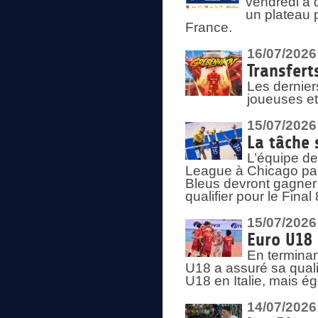
vendredi à 
un plateau 
France.
16/07/2026
Transfert
Les dernier
joueuses et
15/07/2026
La tâche 
L’équipe de
League à Chicago par 
Bleus devront gagner 
qualifier pour le Fina
15/07/2026
Euro U18 
En terminan
U18 a assuré sa quali
U18 en Italie, mais é
14/07/2026