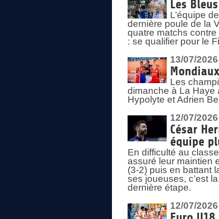
Les Bleus
L’équipe de
dernière poule de la
quatre matchs contre le
: se qualifier pour le 
13/07/2026
Mondiaux 
Les champi
dimanche à La Haye a
Hypolyte et Adrien Be
12/07/2026
César Her
équipe plu
En difficulté au clas
assuré leur maintien 
(3-2) puis en battant 
ses joueuses, c’est l
dernière étape.
12/07/2026
Euro U18 