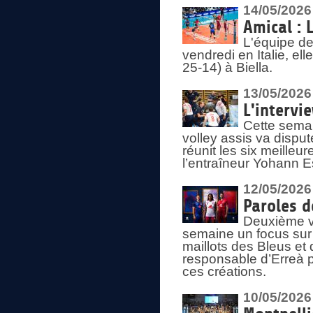
14/05/2026
Amical : 
L'équipe de
vendredi en Italie, ell
25-14) à Biella.
13/05/2026
L'intervi
Cette semai
volley assis va disput
réunit les six meille
l’entraîneur Yohann Es
12/05/2026
Paroles d
Deuxième vo
semaine un focus sur 
maillots des Bleus e
responsable d’Erreà p
ces créations.
10/05/2026