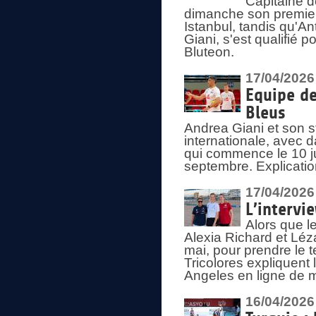
Capitaine d
dimanche son premier
Istanbul, tandis qu'An
Giani, s'est qualifié
Bluteon.
17/04/2026
Equipe de
Bleus
Andrea Giani et son st
internationale, avec d
qui commence le 10 ju
septembre. Explicatio
17/04/2026
L’intervi
Alors que le
Alexia Richard et Léz
mai, pour prendre le
Tricolores expliquen
Angeles en ligne de m
16/04/2026