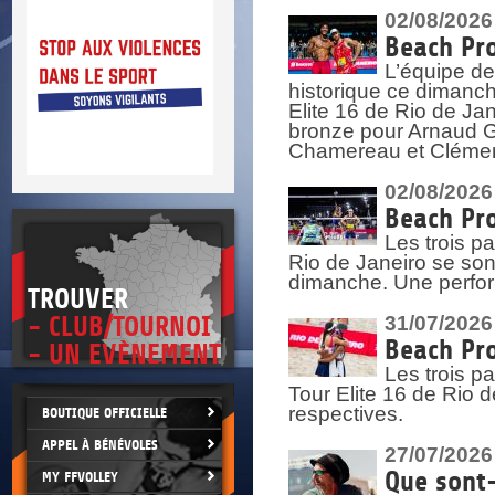
DOCU
et
02/08/2026
SITUAT
Beach Pro
L’équipe de
>
 vie.
historique ce dimanc
érant
Elite 16 de Rio de Ja
bronze pour Arnaud Ga
Chamereau et Clémence
02/08/2026
Beach Pro
Les trois pa
Rio de Janeiro se sont
dimanche. Une perform
TROUVER
- CLUB/TOURNOI
31/07/2026
Beach Pro
- UN EVÈNEMENT
Les trois p
Tour Elite 16 de Rio d
respectives.
BOUTIQUE OFFICIELLE
APPEL À BÉNÉVOLES
27/07/2026
Que sont-
MY FFVOLLEY