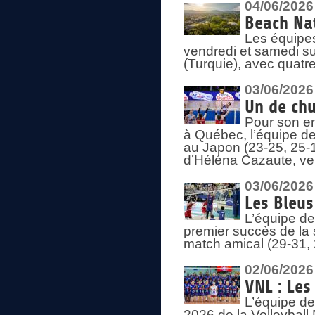
04/06/2026
Beach Nat
Les équipe
vendredi et samedi su
(Turquie), avec quatr
03/06/2026
Un de chu
Pour son en
à Québec, l’équipe de
au Japon (23-25, 25-1
d’Héléna Cazaute, ven
03/06/2026
Les Bleus
L’équipe de
premier succès de la s
match amical (29-31, 
02/06/2026
VNL : Les
L’équipe de
2026 de la Volleyball