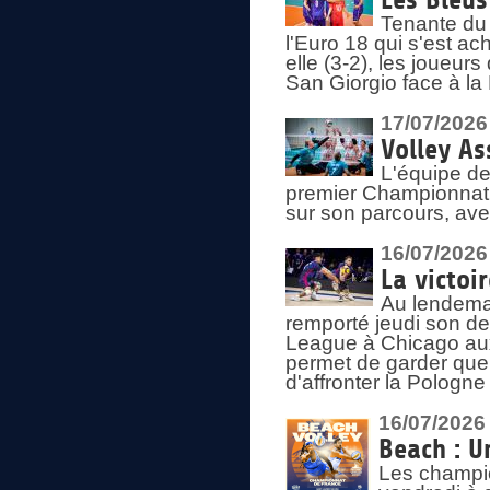
Les Bleus
Tenante du 
l'Euro 18 qui s'est ach
elle (3-2), les joueur
San Giorgio face à la
17/07/2026
Volley As
L'équipe de
premier Championnat 
sur son parcours, ave
16/07/2026
La victoir
Au lendemai
remporté jeudi son d
League à Chicago aux 
permet de garder quel
d'affronter la Pologn
16/07/2026
Beach : U
Les champio