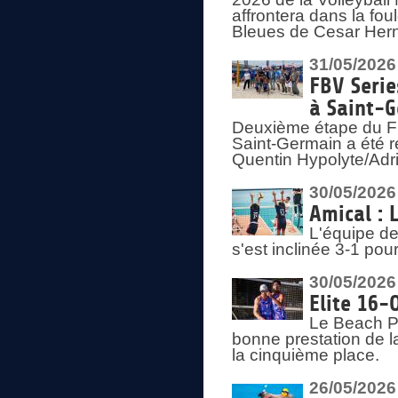
affrontera dans la fou
Bleues de Cesar Herna
31/05/2026
FBV Serie
à Saint-
Deuxième étape du F
Saint-Germain a été r
Quentin Hypolyte/Adr
30/05/2026
Amical : 
L'équipe de
s'est inclinée 3-1 po
30/05/2026
Elite 16-
Le Beach Pr
bonne prestation de l
la cinquième place.
26/05/2026