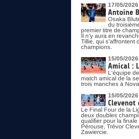
17/05/2026
Antoine B
Osaka Blut
du troisièm
premier titre de champ
Il n’y aura en revanc
Tillie, qui s’affronte
champions.
15/05/2026
Amical : 
L'équipe de
match amical de la sem
trois manches à Nova
15/05/2026
Clevenot 
Le Final Four de la 
deux doubles champio
qualifier pour la final
Pérouse, Trévor Cleve
Zawiercie.