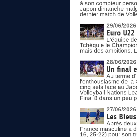
à son compteur person
Japon dimanche malgré
dernier match de Voll
29/06/2026
Euro U22 
L'équipe de
Tchéquie le Champion
mais des ambitions. L
28/06/2026
Un final 
Au terme d'
l'enthousiasme de la 
cinq sets face au Ja
Volleyball Nations Lea
Final 8 dans un peu 
27/06/2026
Les Bleus
Après deux v
France masculine a di
16, 25-22) pour son t