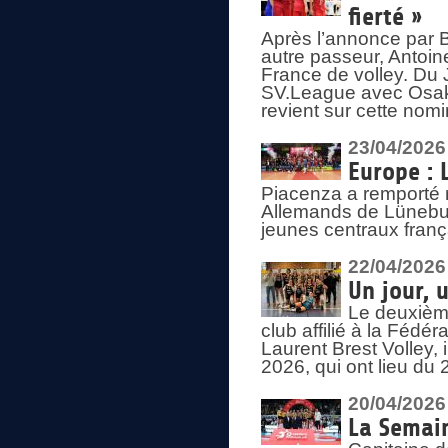
fierté »
Après l’annonce par Be
autre passeur, Antoine
France de volley. Du 
SV.League avec Osaka
revient sur cette nomi
23/04/2026
Europe : 
Piacenza a remporté 
Allemands de Lüneburg
jeunes centraux franç
22/04/2026
Un jour, 
Le deuxième
club affilié à la Fédér
Laurent Brest Volley,
2026, qui ont lieu du 
20/04/2026
La Semain