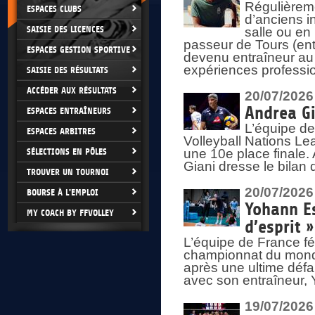
Régulièreme
ESPACES CLUBS
d’anciens i
SAISIE DES LICENCES
salle ou en
passeur de Tours (ent
ESPACES GESTION SPORTIVE
devenu entraîneur au
expériences professio
SAISIE DES RÉSULTATS
ACCÉDER AUX RÉSULTATS
20/07/2026
Andrea Gi
ESPACES ENTRAÎNEURS
L’équipe de
ESPACES ARBITRES
Volleyball Nations Lea
SÉLECTIONS EN PÔLES
une 10e place finale.
Giani dresse le bilan
TROUVER UN TOURNOI
20/07/2026
BOURSE À L'EMPLOI
Yohann Es
MY COACH BY FFVOLLEY
d’esprit »
L’équipe de France fé
championnat du monde
après une ultime défai
avec son entraîneur,
19/07/2026