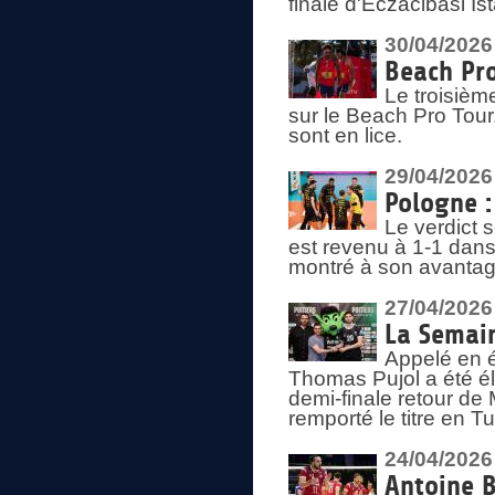
finale d'Eczacibasi Is
30/04/2026
Beach Pro
Le troisième
sur le Beach Pro Tour.
sont en lice.
29/04/2026
Pologne : 
Le verdict 
est revenu à 1-1 dans 
montré à son avantage
27/04/2026
La Semain
Appelé en é
Thomas Pujol a été élu
demi-finale retour de
remporté le titre en 
24/04/2026
Antoine B