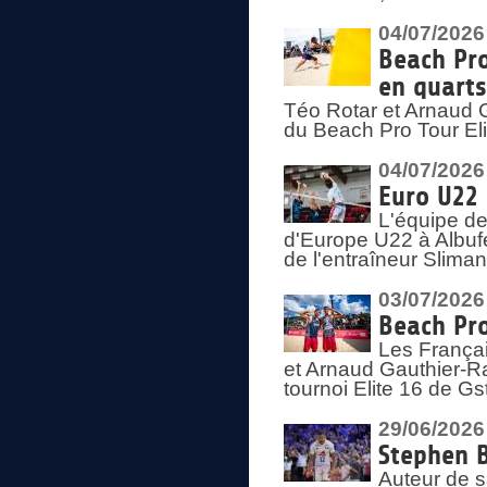
04/07/2026
Beach Pro
en quarts
Téo Rotar et Arnaud G
du Beach Pro Tour El
04/07/2026
Euro U22 
L'équipe d
d'Europe U22 à Albufei
de l'entraîneur Slima
03/07/2026
Beach Pro
Les Françai
et Arnaud Gauthier-Rat
tournoi Elite 16 de Gs
29/06/2026
Stephen B
Auteur de s