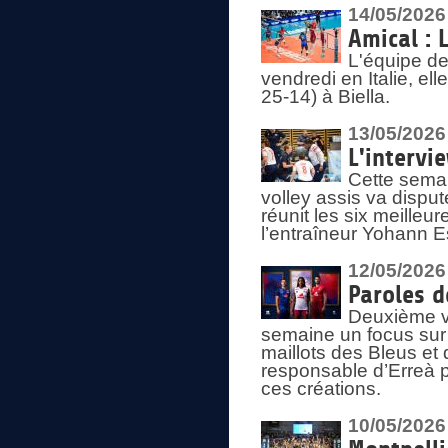
14/05/2026
Amical : 
L'équipe de
vendredi en Italie, ell
25-14) à Biella.
13/05/2026
L'intervi
Cette semai
volley assis va disput
réunit les six meille
l’entraîneur Yohann Es
12/05/2026
Paroles d
Deuxième vo
semaine un focus sur 
maillots des Bleus e
responsable d’Erreà p
ces créations.
10/05/2026