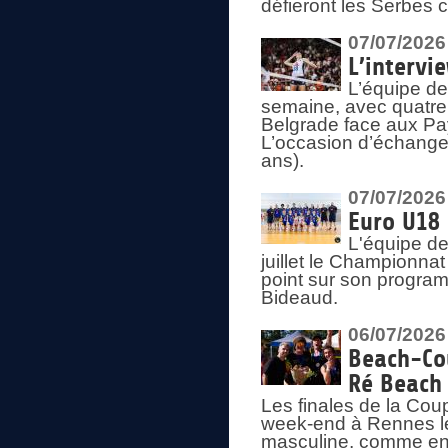
défieront les Serbes c
07/07/2026
L’intervi
L’équipe de
semaine, avec quatre
Belgrade face aux Pays
L’occasion d’échange
ans).
07/07/2026
Euro U18 
L'équipe de
juillet le Championnat
point sur son program
Bideaud.
06/07/2026
Beach-Cou
Ré Beach
Les finales de la Cou
week-end à Rennes le
masculine, comme en