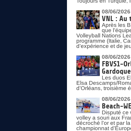
Toujours en Turquie, 
08/06/2026
VNL : Au 
Après les 
que l’équip
Volleyball Nations L
programme (Italie, Ca
d’expérience et de je
08/06/2026
FBVS1-Orl
Gardoque
Les duos E
Elsa Descamps/Roman
d’Orléans, troisième 
08/06/2026
Beach-WEV
Disputé ce 
volley a souri aux Fr
décroché l’or et par 
championnat d’Europ