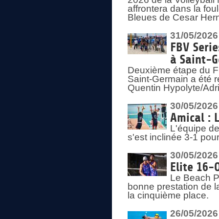
affrontera dans la fou
Bleues de Cesar Herna
31/05/2026
FBV Serie
à Saint-
Deuxième étape du F
Saint-Germain a été r
Quentin Hypolyte/Adr
30/05/2026
Amical : 
L'équipe de
s'est inclinée 3-1 po
30/05/2026
Elite 16-
Le Beach Pr
bonne prestation de l
la cinquième place.
26/05/2026