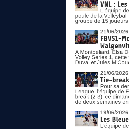
VNL : Les
L'équipe d
poule de la Volleyba
groupe de 15 joueurs 
21/06/2026
FBVS1-Mo
Walgenvit
A Montbéliard, Elsa 
Volley Series 1, cett
Duval et Jules M'Coue
21/06/2026
Tie-break
Pour sa der
League, l’équipe de Fr
break (2-3), ce diman
de deux semaines en
19/06/2026
Les Bleue
L’équipe de