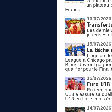
vendredi à 
un plateau 
France.
16/07/2026
Transfert
Les dernier
joueuses et
15/07/2026
La tâche 
L’équipe de
League à Chicago par 
Bleus devront gagner 
qualifier pour le Fina
15/07/2026
Euro U18 
En terminan
U18 a assuré sa quali
U18 en Italie, mais é
14/07/2026