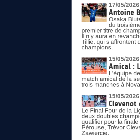
17/05/2026
Antoine B
Osaka Blut
du troisièm
premier titre de champ
Il n’y aura en revanc
Tillie, qui s’affronte
champions.
15/05/2026
Amical : 
L'équipe de
match amical de la sem
trois manches à Nova
15/05/2026
Clevenot 
Le Final Four de la 
deux doubles champio
qualifier pour la final
Pérouse, Trévor Cleve
Zawiercie.