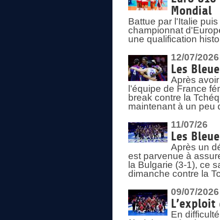
Mondial
Battue par l'Italie pu
championnat d'Europe
une qualification his
12/07/2026
Les Bleue
Après avoir
l’équipe de France fém
break contre la Tchéq
maintenant à un peu d
11/07/26
Les Bleue
Après un dé
est parvenue à assure
la Bulgarie (3-1), ce
dimanche contre la T
09/07/2026
L’exploit
En difficul