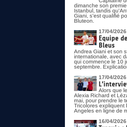
Capitaine d
dimanche son premier
Istanbul, tandis qu'An
Giani, s'est qualifié
Bluteon.
17/04/2026
Equipe de
Bleus
Andrea Giani et son st
internationale, avec d
qui commence le 10 ju
septembre. Explicatio
17/04/2026
L’intervi
Alors que le
Alexia Richard et Léz
mai, pour prendre le
Tricolores expliquen
Angeles en ligne de m
16/04/2026