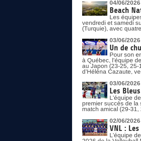
04/06/2026
Beach Nat
Les équipe
vendredi et samedi su
(Turquie), avec quatr
03/06/2026
Un de chu
Pour son en
à Québec, l’équipe de
au Japon (23-25, 25-1
d’Héléna Cazaute, ven
03/06/2026
Les Bleus
L’équipe de
premier succès de la s
match amical (29-31, 
02/06/2026
VNL : Les
L’équipe de
2026 de la Volleyball