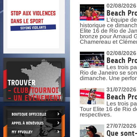
DOCU
et
02/08/2026
SITUAT
Beach Pro
L’équipe de
>
 vie.
historique ce dimanc
érant
Elite 16 de Rio de Ja
bronze pour Arnaud Ga
Chamereau et Clémence
02/08/2026
Beach Pro
Les trois pa
Rio de Janeiro se sont
dimanche. Une perform
TROUVER
- CLUB/TOURNOI
31/07/2026
Beach Pro
- UN EVÈNEMENT
Les trois p
Tour Elite 16 de Rio d
respectives.
BOUTIQUE OFFICIELLE
APPEL À BÉNÉVOLES
27/07/2026
Que sont-
MY FFVOLLEY