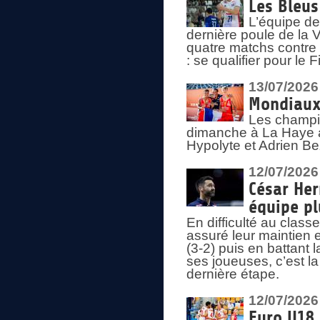
Les Bleus
L’équipe de
dernière poule de la
quatre matchs contre le
: se qualifier pour le 
13/07/2026
Mondiaux 
Les champi
dimanche à La Haye a
Hypolyte et Adrien Be
12/07/2026
César Her
équipe plu
En difficulté au clas
assuré leur maintien 
(3-2) puis en battant 
ses joueuses, c’est l
dernière étape.
12/07/2026
Euro U18 