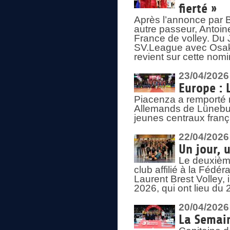
fierté »
Après l’annonce par Be
autre passeur, Antoine
France de volley. Du 
SV.League avec Osaka
revient sur cette nomi
23/04/2026
Europe : 
Piacenza a remporté 
Allemands de Lüneburg
jeunes centraux franç
22/04/2026
Un jour, 
Le deuxième
club affilié à la Fédér
Laurent Brest Volley,
2026, qui ont lieu du 
20/04/2026
La Semain