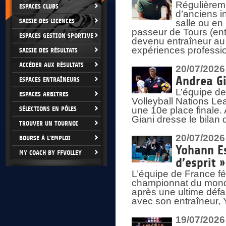
Régulièreme
ESPACES CLUBS
d’anciens i
SAISIE DES LICENCES
salle ou en
passeur de Tours (ent
ESPACES GESTION SPORTIVE
devenu entraîneur au
expériences professio
SAISIE DES RÉSULTATS
ACCÉDER AUX RÉSULTATS
20/07/2026
Andrea Gi
ESPACES ENTRAÎNEURS
L’équipe de
ESPACES ARBITRES
Volleyball Nations Lea
SÉLECTIONS EN PÔLES
une 10e place finale.
Giani dresse le bilan
TROUVER UN TOURNOI
20/07/2026
BOURSE À L'EMPLOI
Yohann Es
MY COACH BY FFVOLLEY
d’esprit »
L’équipe de France fé
championnat du monde
après une ultime défai
avec son entraîneur,
19/07/2026