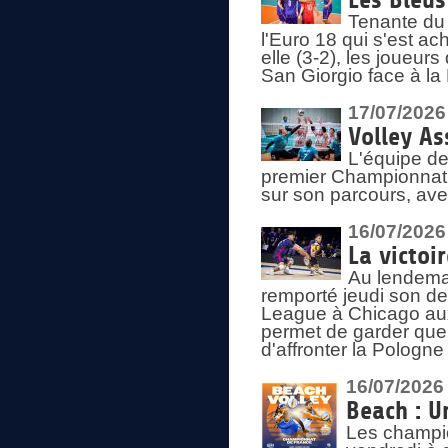
Les Bleus
Tenante du 
l'Euro 18 qui s'est ach
elle (3-2), les joueur
San Giorgio face à la
17/07/2026
Volley As
L'équipe de
premier Championnat 
sur son parcours, ave
16/07/2026
La victoir
Au lendemai
remporté jeudi son d
League à Chicago aux 
permet de garder quel
d'affronter la Pologn
16/07/2026
Beach : U
Les champio