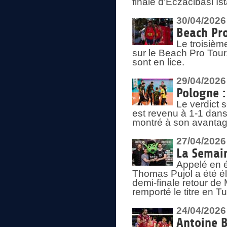
finale d'Eczacibasi Is
30/04/2026
Beach Pro
Le troisième
sur le Beach Pro Tour.
sont en lice.
29/04/2026
Pologne : 
Le verdict 
est revenu à 1-1 dans 
montré à son avantage
27/04/2026
La Semain
Appelé en é
Thomas Pujol a été élu
demi-finale retour de
remporté le titre en 
24/04/2026
Antoine B