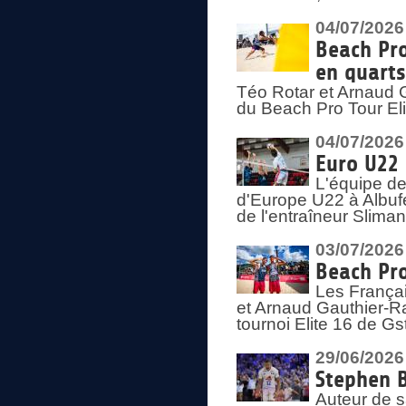
04/07/2026
Beach Pro
en quarts
Téo Rotar et Arnaud G
du Beach Pro Tour El
04/07/2026
Euro U22 
L'équipe d
d'Europe U22 à Albufei
de l'entraîneur Slima
03/07/2026
Beach Pro
Les Françai
et Arnaud Gauthier-Rat
tournoi Elite 16 de Gs
29/06/2026
Stephen B
Auteur de s