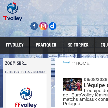
FFVOLLEY
PRATIQUER
SE FORMER
EQU
ZOOM SUR...
HOME
Accueil
>>
LUTTE CONTRE LES VIOLENCES
MA PETITE SPONSO
INFORMATI
06/08/2026
L’équipe 
L’équipe de
de l’EuroVolley fémin
matchs amicaux contre 
Pologne.
re.
res.