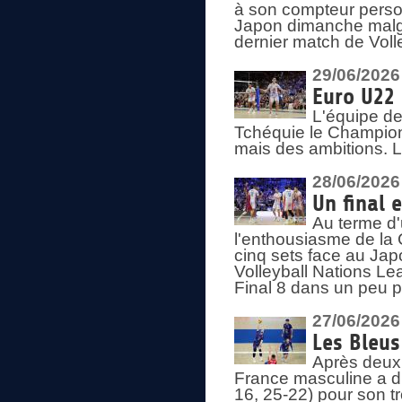
à son compteur person
Japon dimanche malgré
dernier match de Voll
29/06/2026
Euro U22 
L'équipe de
Tchéquie le Champion
mais des ambitions. L
28/06/2026
Un final 
Au terme d'
l'enthousiasme de la 
cinq sets face au Ja
Volleyball Nations Lea
Final 8 dans un peu 
27/06/2026
Les Bleus
Après deux v
France masculine a di
16, 25-22) pour son t