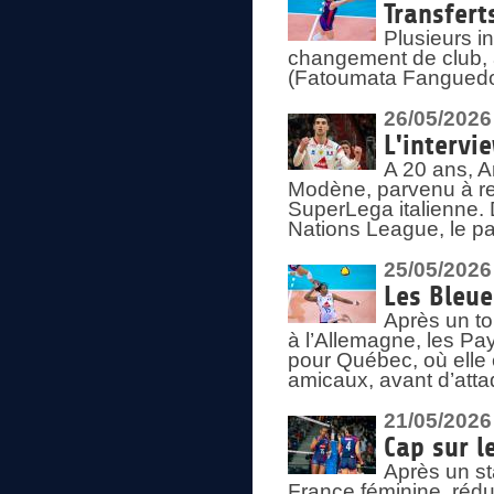
Transfert
Plusieurs i
changement de club, a
(Fatoumata Fanguedo
26/05/2026
L'intervi
A 20 ans, A
Modène, parvenu à re
SuperLega italienne. 
Nations League, le pas
25/05/2026
Les Bleu
Après un to
à l’Allemagne, les Pay
pour Québec, où elle
amicaux, avant d’atta
21/05/2026
Cap sur l
Après un st
France féminine, rédu