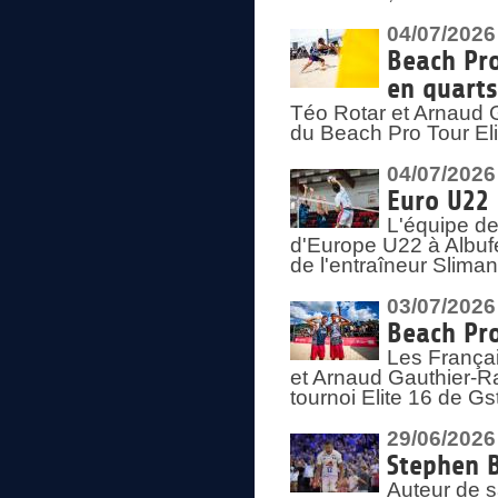
04/07/2026
Beach Pro
en quarts
Téo Rotar et Arnaud G
du Beach Pro Tour El
04/07/2026
Euro U22 
L'équipe d
d'Europe U22 à Albufei
de l'entraîneur Slima
03/07/2026
Beach Pro
Les Françai
et Arnaud Gauthier-Rat
tournoi Elite 16 de Gs
29/06/2026
Stephen B
Auteur de s