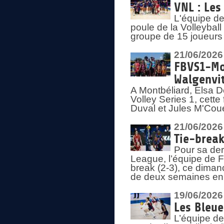
VNL : Les
L'équipe d
poule de la Volleyba
groupe de 15 joueurs 
21/06/2026
FBVS1-Mo
Walgenvit
A Montbéliard, Elsa 
Volley Series 1, cett
Duval et Jules M'Coue
21/06/2026
Tie-break
Pour sa der
League, l’équipe de Fr
break (2-3), ce diman
de deux semaines en
19/06/2026
Les Bleue
L’équipe de