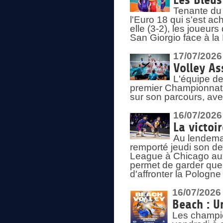
Les Bleus
Tenante du 
l'Euro 18 qui s'est ach
elle (3-2), les joueur
San Giorgio face à la
17/07/2026
Volley As
L'équipe de
premier Championnat 
sur son parcours, ave
16/07/2026
La victoir
Au lendemai
remporté jeudi son d
League à Chicago aux 
permet de garder quel
d'affronter la Pologn
16/07/2026
Beach : U
Les champio