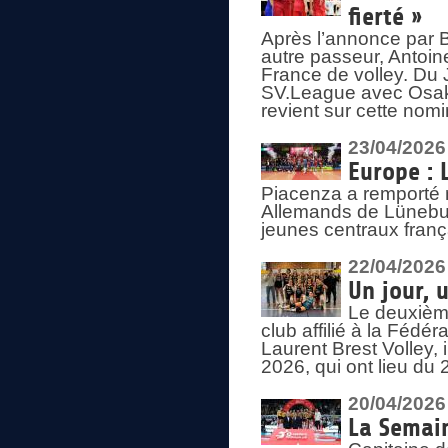
fierté »
Après l’annonce par Be
autre passeur, Antoine
France de volley. Du 
SV.League avec Osaka
revient sur cette nomi
23/04/2026
Europe : 
Piacenza a remporté 
Allemands de Lüneburg
jeunes centraux franç
22/04/2026
Un jour, 
Le deuxième
club affilié à la Fédér
Laurent Brest Volley,
2026, qui ont lieu du 
20/04/2026
La Semain