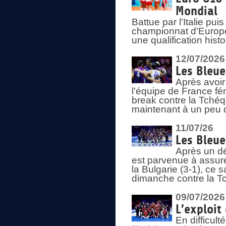
Mondial
Battue par l'Italie pu
championnat d'Europe
une qualification his
12/07/2026
Les Bleue
Après avoir
l’équipe de France fém
break contre la Tchéq
maintenant à un peu d
11/07/26
Les Bleue
Après un dé
est parvenue à assure
la Bulgarie (3-1), ce
dimanche contre la T
09/07/2026
L’exploit
En difficul