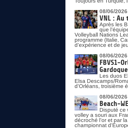
Toujours en Turquie, 
08/06/2026
VNL : Au 
Après les 
que l’équip
Volleyball Nations L
programme (Italie, Ca
d’expérience et de je
08/06/2026
FBVS1-Orl
Gardoque
Les duos E
Elsa Descamps/Roman
d’Orléans, troisième 
08/06/2026
Beach-WEV
Disputé ce 
volley a souri aux Fr
décroché l’or et par 
championnat d’Europ