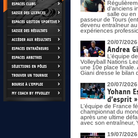
Régulièreme
ESPACES CLUBS
d’anciens i
SAISIE DES LICENCES
salle ou en
passeur de Tours (ent
ESPACES GESTION SPORTIVE
devenu entraîneur au
expériences professio
SAISIE DES RÉSULTATS
ACCÉDER AUX RÉSULTATS
20/07/2026
Andrea Gi
ESPACES ENTRAÎNEURS
L’équipe de
ESPACES ARBITRES
Volleyball Nations Lea
SÉLECTIONS EN PÔLES
une 10e place finale.
Giani dresse le bilan
TROUVER UN TOURNOI
20/07/2026
BOURSE À L'EMPLOI
Yohann Es
MY COACH BY FFVOLLEY
d’esprit »
L’équipe de France fé
championnat du monde
après une ultime défai
avec son entraîneur,
19/07/2026