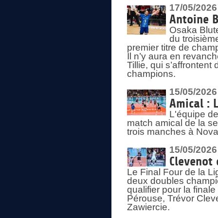
17/05/2026
Antoine B
Osaka Blut
du troisièm
premier titre de champ
Il n’y aura en revanc
Tillie, qui s’affronte
champions.
15/05/2026
Amical : 
L'équipe de
match amical de la sem
trois manches à Nova
15/05/2026
Clevenot 
Le Final Four de la 
deux doubles champio
qualifier pour la final
Pérouse, Trévor Cleve
Zawiercie.