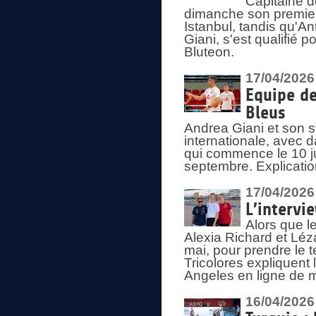
Capitaine d
dimanche son premier
Istanbul, tandis qu'An
Giani, s'est qualifié
Bluteon.
17/04/2026
Equipe de
Bleus
Andrea Giani et son st
internationale, avec d
qui commence le 10 ju
septembre. Explicatio
17/04/2026
L’intervi
Alors que le
Alexia Richard et Léz
mai, pour prendre le
Tricolores expliquen
Angeles en ligne de m
16/04/2026