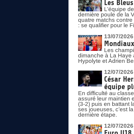
Les Bleus
L’équipe de
dernière poule de la
quatre matchs contre le
: se qualifier pour le 
13/07/2026
Mondiaux 
Les champi
dimanche à La Haye a
Hypolyte et Adrien Be
12/07/2026
César Her
équipe plu
En difficulté au clas
assuré leur maintien 
(3-2) puis en battant 
ses joueuses, c’est l
dernière étape.
12/07/2026
Euro U18 