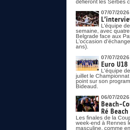
défieront les Serbes c
07/07/2026
L’intervi
L’équipe de
semaine, avec quatre
Belgrade face aux Pays
L’occasion d’échange
ans).
07/07/2026
Euro U18 
L'équipe de
juillet le Championnat
point sur son program
Bideaud.
06/07/2026
Beach-Cou
Ré Beach
Les finales de la Cou
week-end à Rennes le
masculine, comme en