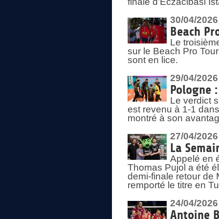
finale d'Eczacibasi Is
30/04/2026
Beach Pro
Le troisième
sur le Beach Pro Tour.
sont en lice.
29/04/2026
Pologne : 
Le verdict 
est revenu à 1-1 dans 
montré à son avantage
27/04/2026
La Semain
Appelé en é
Thomas Pujol a été élu
demi-finale retour de
remporté le titre en 
24/04/2026
Antoine B