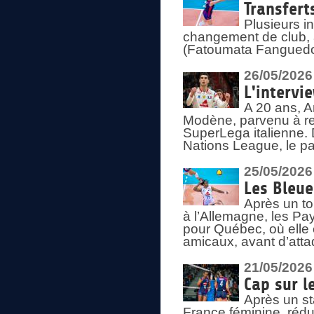
Transfert
Plusieurs i
changement de club, a
(Fatoumata Fanguedo
26/05/2026
L'intervi
A 20 ans, A
Modène, parvenu à re
SuperLega italienne. 
Nations League, le pas
25/05/2026
Les Bleu
Après un to
à l’Allemagne, les Pay
pour Québec, où elle
amicaux, avant d’atta
21/05/2026
Cap sur l
Après un st
France féminine, rédu