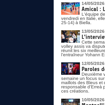
14/05/2026
Amical : 
L'équipe de
vendredi en Italie, ell
25-14) à Biella.
13/05/2026
L'intervi
Cette semai
volley assis va disput
réunit les six meille
l’entraîneur Yohann Es
12/05/2026
Paroles d
Deuxième vo
semaine un focus sur 
maillots des Bleus e
responsable d’Erreà p
ces créations.
10/05/2026