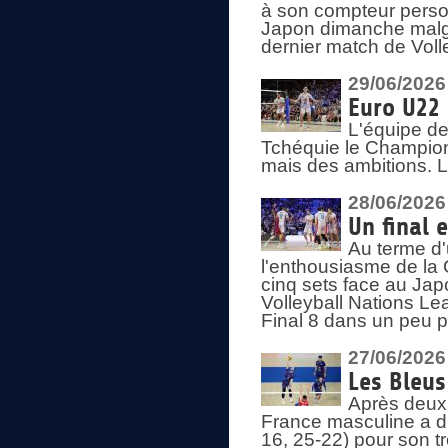
à son compteur person
Japon dimanche malgré
dernier match de Voll
29/06/2026
Euro U22 
L'équipe de
Tchéquie le Champion
mais des ambitions. L
28/06/2026
Un final 
Au terme d'
l'enthousiasme de la 
cinq sets face au Ja
Volleyball Nations Lea
Final 8 dans un peu 
27/06/2026
Les Bleus
Après deux v
France masculine a di
16, 25-22) pour son t