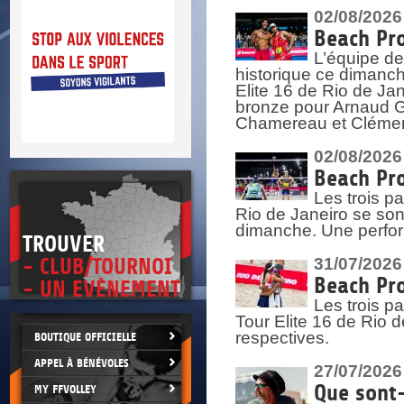
DOCUMENTS UTILES
02/08/2026
SITUATION SANITAIRE
COVID-19
Beach Pro
CLIQUEZ ICI
L’équipe de
>
historique ce dimanc
Elite 16 de Rio de Ja
bronze pour Arnaud Ga
Chamereau et Clémence
02/08/2026
Beach Pro
Les trois pa
Rio de Janeiro se sont
dimanche. Une perform
TROUVER
- CLUB/TOURNOI
31/07/2026
Beach Pro
- UN EVÈNEMENT
Les trois p
Tour Elite 16 de Rio d
respectives.
BOUTIQUE OFFICIELLE
APPEL À BÉNÉVOLES
27/07/2026
Que sont-
MY FFVOLLEY