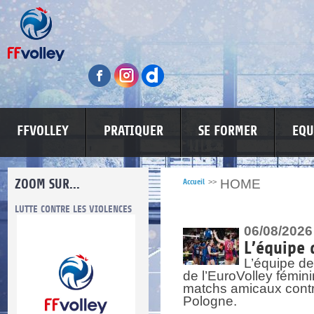
FFVOLLEY
PRATIQUER
SE FORMER
EQU
ZOOM SUR...
HOME
Accueil
>>
ES
MA PETITE SPONSO
INFORMATIONS CORONAVIRUS
06/08/2026
L’équipe 
L’équipe de
de l’EuroVolley fémin
matchs amicaux contre 
Pologne.