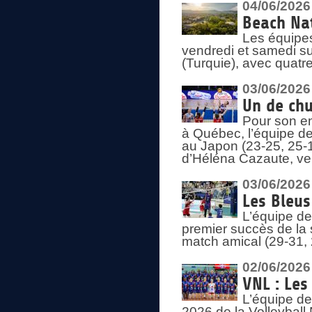
04/06/2026
Beach Nat
Les équipe
vendredi et samedi su
(Turquie), avec quatr
03/06/2026
Un de chu
Pour son en
à Québec, l’équipe de
au Japon (23-25, 25-1
d’Héléna Cazaute, ven
03/06/2026
Les Bleus
L’équipe de
premier succès de la s
match amical (29-31, 
02/06/2026
VNL : Les
L’équipe de
2026 de la Volleyball