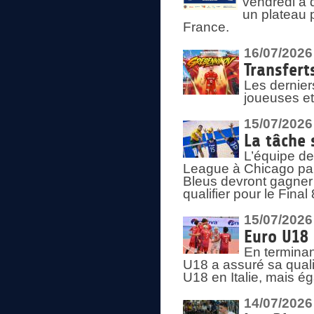
vendredi à 
un plateau 
France.
16/07/2026
Transfert
Les dernier
joueuses et
15/07/2026
La tâche 
L’équipe de
League à Chicago par 
Bleus devront gagner 
qualifier pour le Fina
15/07/2026
Euro U18 
En terminan
U18 a assuré sa quali
U18 en Italie, mais é
14/07/2026