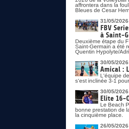
affrontera dans la fou
Bleues de Cesar Herna
31/05/2026
FBV Serie
à Saint-
Deuxième étape du F
Saint-Germain a été r
Quentin Hypolyte/Adr
30/05/2026
Amical : 
L'équipe de
s'est inclinée 3-1 po
30/05/2026
Elite 16-
Le Beach Pr
bonne prestation de l
la cinquième place.
26/05/2026