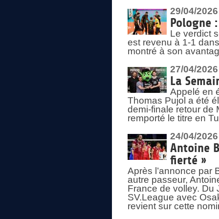
29/04/2026
Pologne : 
Le verdict 
est revenu à 1-1 dans 
montré à son avantage
27/04/2026
La Semain
Appelé en é
Thomas Pujol a été élu
demi-finale retour de
remporté le titre en 
24/04/2026
Antoine B
fierté »
Après l’annonce par Be
autre passeur, Antoine
France de volley. Du 
SV.League avec Osaka
revient sur cette nomi