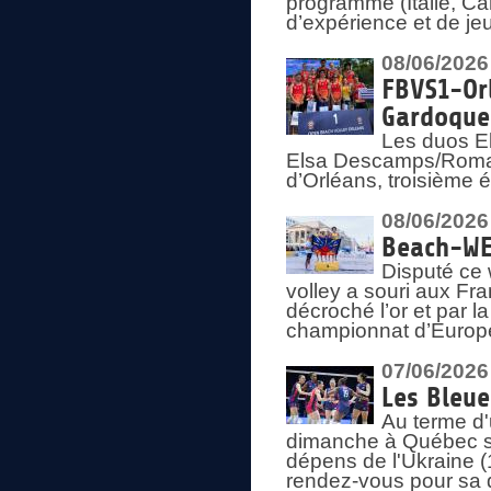
programme (Italie, Ca
d’expérience et de je
08/06/2026
FBVS1-Orl
Gardoque
Les duos E
Elsa Descamps/Roman
d’Orléans, troisième 
08/06/2026
Beach-WEV
Disputé ce 
volley a souri aux Fr
décroché l’or et par 
championnat d’Europ
07/06/2026
Les Bleue
Au terme d'
dimanche à Québec sa
dépens de l'Ukraine (
rendez-vous pour sa 