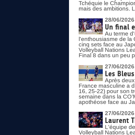
Tchéquie le Champion
mais des ambitions. L
28/06/2026
Un final 
Au terme d'
l'enthousiasme de la 
cinq sets face au Ja
Volleyball Nations Lea
Final 8 dans un peu 
27/06/2026
Les Bleus
Après deux v
France masculine a di
16, 25-22) pour son t
semaine dans la CO’Me
apothéose face au Jap
27/06/2026
Laurent T
L'équipe de
Volleyball Nations Le