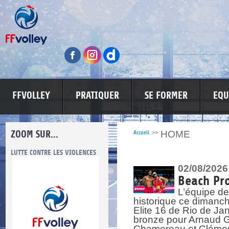
FFVOLLEY
PRATIQUER
SE FORMER
EQU
ZOOM SUR...
HOME
Accueil
>>
ONTRE LES VIOLENCES
MA PETITE SPONSO
INFORMATIONS CORONA
02/08/2026
Beach Pro
L’équipe de
historique ce dimanc
Elite 16 de Rio de Ja
bronze pour Arnaud Ga
Chamereau et Clémence