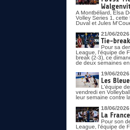
Walgenvit
A Montbéliard, Elsa 
Volley Series 1, cett
Duval et Jules M'Coue
21/06/2026
Tie-break
Pour sa der
League, l’équipe de Fr
break (2-3), ce diman
de deux semaines en
19/06/2026
Les Bleue
L’équipe de
vendredi en Volleybal
leur semaine contre 
18/06/2026
La France
Pour son d
League, l’équipe de Fr