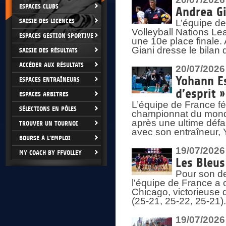
ESPACES CLUBS
Andrea Gi
SAISIE DES LICENCES
L’équipe de
Volleyball Nations Lea
ESPACES GESTION SPORTIVE
une 10e place finale.
Giani dresse le bilan
SAISIE DES RÉSULTATS
ACCÉDER AUX RÉSULTATS
20/07/2026
Yohann Es
ESPACES ENTRAÎNEURS
d’esprit »
ESPACES ARBITRES
L’équipe de France fé
SÉLECTIONS EN PÔLES
championnat du monde
après une ultime défai
TROUVER UN TOURNOI
avec son entraîneur,
BOURSE À L'EMPLOI
19/07/2026
MY COACH BY FFVOLLEY
Les Bleus
Pour son de
l'équipe de France a 
Chicago, victorieuse 
(25-21, 25-22, 25-21)
19/07/2026