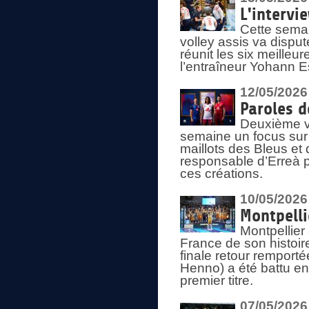
L'intervi
Cette semai
volley assis va disput
réunit les six meille
l’entraîneur Yohann Es
12/05/2026
Paroles d
Deuxième vo
semaine un focus sur 
maillots des Bleus e
responsable d’Erreà p
ces créations.
10/05/2026
Montpelli
Montpellier
France de son histoir
finale retour remporté
Henno) a été battu en
premier titre.
07/05/2026