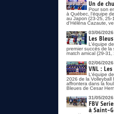
Un de chu
Pour son en
à Québec, l’équipe de
au Japon (23-25, 25-1
d’Héléna Cazaute, ven
03/06/2026
Les Bleus
L’équipe de
premier succès de la s
match amical (29-31, 
02/06/2026
VNL : Les
L’équipe de
2026 de la Volleyball
affrontera dans la fou
Bleues de Cesar Herna
31/05/2026
FBV Serie
à Saint-