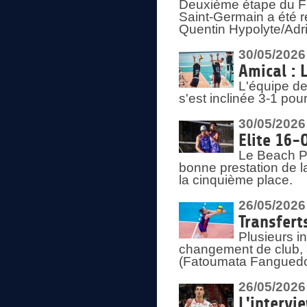
Deuxième étape du F
Saint-Germain a été r
Quentin Hypolyte/Adr
30/05/2026
Amical : 
L'équipe de
s'est inclinée 3-1 po
30/05/2026
Elite 16-
Le Beach Pr
bonne prestation de l
la cinquième place.
26/05/2026
Transfert
Plusieurs i
changement de club, a
(Fatoumata Fanguedo
26/05/2026
L'intervi