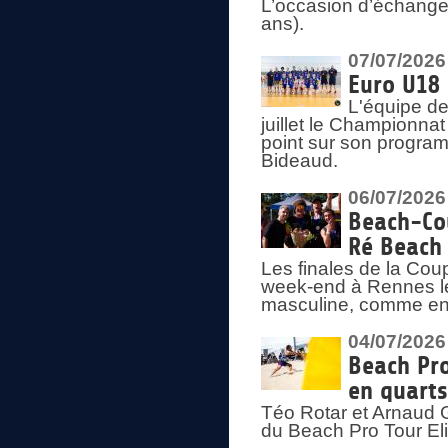
L’occasion d’échange
ans).
07/07/2026
Euro U18 
L'équipe de
juillet le Championnat
point sur son program
Bideaud.
06/07/2026
Beach-Cou
Ré Beach
Les finales de la Cou
week-end à Rennes le
masculine, comme en
04/07/2026
Beach Pro
en quarts
Téo Rotar et Arnaud G
du Beach Pro Tour El