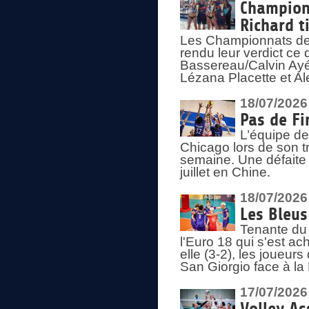
Championn
Richard t
Les Championnats de 
rendu leur verdict ce
Bassereau/Calvin Ayé 
Lézana Placette et Ale
18/07/2026
Pas de Fi
L’équipe de
Chicago lors de son t
semaine. Une défaite q
juillet en Chine.
18/07/2026
Les Bleus
Tenante du 
l'Euro 18 qui s'est ach
elle (3-2), les joueur
San Giorgio face à la
17/07/2026