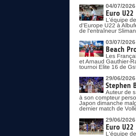
04/07/2026
Euro U22 
L'équipe d
d'Europe U22 à Albufei
de l'entraîneur Slima
03/07/2026
Beach Pro
Les Françai
et Arnaud Gauthier-Rat
tournoi Elite 16 de Gs
29/06/2026
Stephen B
Auteur de s
à son compteur person
Japon dimanche malgré
dernier match de Voll
29/06/2026
Euro U22 
L'équipe de