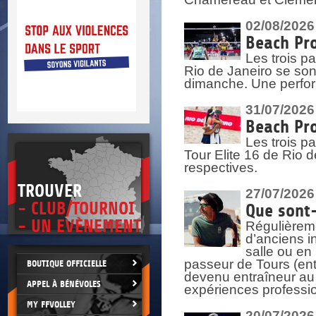
DOCUMENTS UTI
SITUATION SANIT
COVID-19
02/08/2026
Beach Pro
CLIQUEZ IC
>
Les trois pa
Rio de Janeiro se sont
dimanche. Une perform
31/07/2026
Beach Pro
Les trois p
Tour Elite 16 de Rio d
respectives.
TROUVER
27/07/2026
- CLUB/TOURNOI
Que sont-
- UN EVÈNEMENT
Régulièreme
d’anciens i
salle ou en
passeur de Tours (ent
BOUTIQUE OFFICIELLE
devenu entraîneur au
APPEL À BÉNÉVOLES
expériences professio
MY FFVOLLEY
20/07/2026