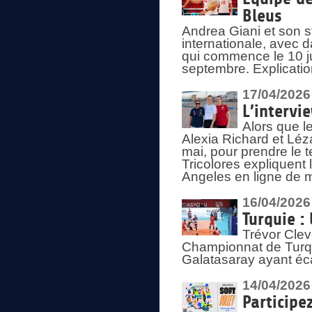
Bleus
Andrea Giani et son st
internationale, avec d
qui commence le 10 ju
septembre. Explicatio
17/04/2026
L’intervi
Alors que le
Alexia Richard et Léz
mai, pour prendre le
Tricolores expliquen
Angeles en ligne de m
16/04/2026
Turquie :
Trévor Clev
Championnat de Turqui
Galatasaray ayant éca
14/04/2026
Participe