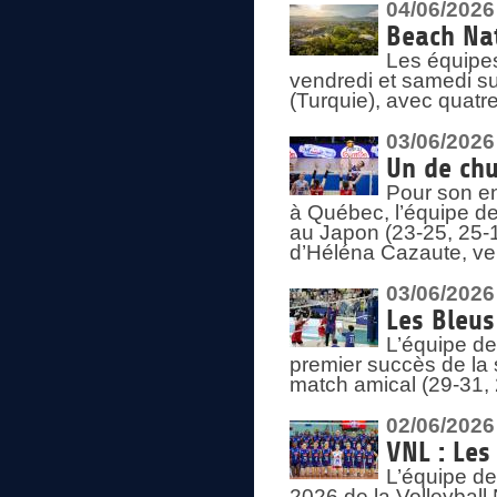
04/06/2026
Beach Nat
Les équipe
vendredi et samedi su
(Turquie), avec quatr
03/06/2026
Un de chu
Pour son en
à Québec, l’équipe de
au Japon (23-25, 25-1
d’Héléna Cazaute, ven
03/06/2026
Les Bleus
L’équipe de
premier succès de la s
match amical (29-31, 
02/06/2026
VNL : Les
L’équipe de
2026 de la Volleyball