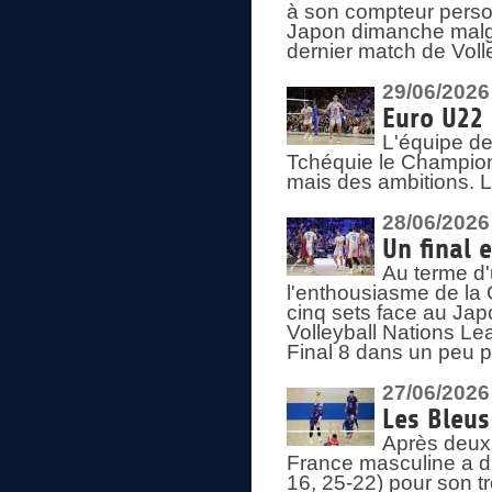
à son compteur person
Japon dimanche malgré
dernier match de Voll
29/06/2026
Euro U22 
L'équipe de
Tchéquie le Champion
mais des ambitions. L
28/06/2026
Un final 
Au terme d'
l'enthousiasme de la 
cinq sets face au Ja
Volleyball Nations Lea
Final 8 dans un peu 
27/06/2026
Les Bleus
Après deux v
France masculine a di
16, 25-22) pour son t