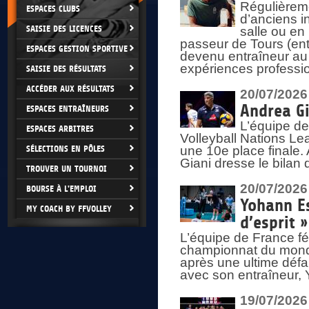
Régulièreme
ESPACES CLUBS
d’anciens i
SAISIE DES LICENCES
salle ou en
passeur de Tours (ent
ESPACES GESTION SPORTIVE
devenu entraîneur au
expériences professio
SAISIE DES RÉSULTATS
ACCÉDER AUX RÉSULTATS
20/07/2026
Andrea Gi
ESPACES ENTRAÎNEURS
L’équipe de
ESPACES ARBITRES
Volleyball Nations Lea
SÉLECTIONS EN PÔLES
une 10e place finale.
Giani dresse le bilan
TROUVER UN TOURNOI
20/07/2026
BOURSE À L'EMPLOI
Yohann Es
MY COACH BY FFVOLLEY
d’esprit »
L’équipe de France fé
championnat du monde
après une ultime défai
avec son entraîneur,
19/07/2026