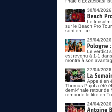
finale d'Eczacibasi Is
30/04/2026
Beach Pro
Le troisième
sur le Beach Pro Tour.
sont en lice.
29/04/2026
Pologne : 
Le verdict 
est revenu à 1-1 dans 
montré à son avantage
27/04/2026
La Semain
Appelé en é
Thomas Pujol a été élu
demi-finale retour de
remporté le titre en 
24/04/2026
Antoine B