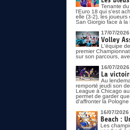
Les Bleus
Tenante du 
l'Euro 18 qui s'est ach
elle (3-2), les joueur
San Giorgio face à la
17/07/2026
Volley As
L'équipe de
premier Championnat 
sur son parcours, ave
16/07/2026
La victoir
Au lendemai
remporté jeudi son d
League à Chicago aux 
permet de garder quel
d'affronter la Pologn
16/07/2026
Beach : U
Les champio