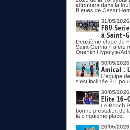
affrontera dans la fou
Bleues de Cesar Herna
31/05/2026
FBV Serie
à Saint-
Deuxième étape du F
Saint-Germain a été r
Quentin Hypolyte/Adr
30/05/2026
Amical : 
L'équipe de
s'est inclinée 3-1 po
30/05/2026
Elite 16-
Le Beach Pr
bonne prestation de l
la cinquième place.
26/05/2026