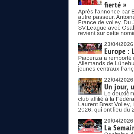
fierté »
Après l’annonce par Be
autre passeur, Antoine
France de volley. Du 
SV.League avec Osaka
revient sur cette nomi
23/04/2026
Europe : 
Piacenza a remporté 
Allemands de Lüneburg
jeunes centraux franç
22/04/2026
Un jour, 
Le deuxième
club affilié à la Fédér
Laurent Brest Volley,
2026, qui ont lieu du 
20/04/2026
La Semain