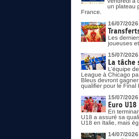
vendredi à 
un plateau 
France.
16/07/2026
Transfert
Les dernier
joueuses et
15/07/2026
La tâche 
L’équipe de
League à Chicago par 
Bleus devront gagner 
qualifier pour le Fina
15/07/2026
Euro U18 
En terminan
U18 a assuré sa quali
U18 en Italie, mais é
14/07/2026