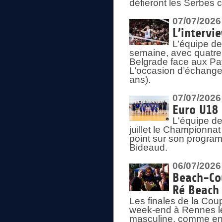
défieront les Serbes c
07/07/2026
L’intervi
L’équipe de
semaine, avec quatre
Belgrade face aux Pays
L’occasion d’échange
ans).
07/07/2026
Euro U18 
L'équipe de
juillet le Championnat
point sur son program
Bideaud.
06/07/2026
Beach-Cou
Ré Beach
Les finales de la Cou
week-end à Rennes le
masculine, comme en