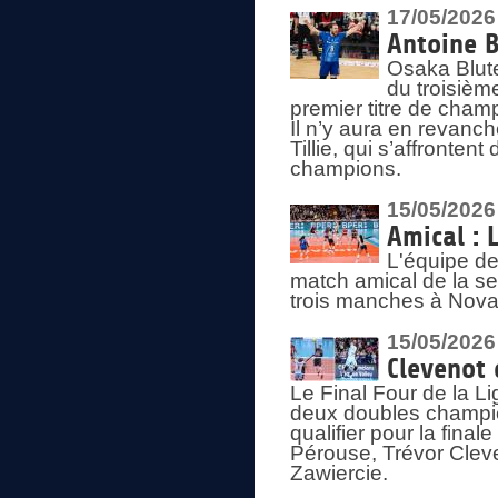
17/05/2026
Antoine B
Osaka Blut
du troisièm
premier titre de champ
Il n’y aura en revanc
Tillie, qui s’affronte
champions.
15/05/2026
Amical : 
L'équipe de
match amical de la sem
trois manches à Nova
15/05/2026
Clevenot 
Le Final Four de la 
deux doubles champio
qualifier pour la final
Pérouse, Trévor Cleve
Zawiercie.