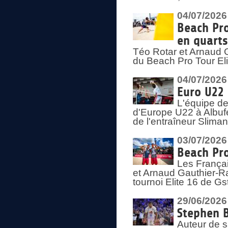
04/07/2026
Beach Pro
en quarts
Téo Rotar et Arnaud G
du Beach Pro Tour El
04/07/2026
Euro U22 
L'équipe d
d'Europe U22 à Albufei
de l'entraîneur Slima
03/07/2026
Beach Pro
Les Françai
et Arnaud Gauthier-Rat
tournoi Elite 16 de Gs
29/06/2026
Stephen B
Auteur de s