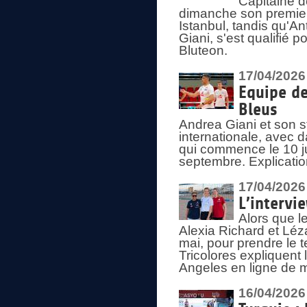
Capitaine d
dimanche son premier
Istanbul, tandis qu'An
Giani, s'est qualifié
Bluteon.
17/04/2026
Equipe de
Bleus
Andrea Giani et son st
internationale, avec d
qui commence le 10 ju
septembre. Explicatio
17/04/2026
L’intervi
Alors que le
Alexia Richard et Léz
mai, pour prendre le
Tricolores expliquen
Angeles en ligne de m
16/04/2026