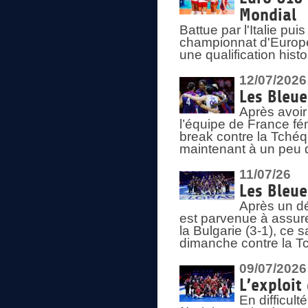
Mondial
Battue par l'Italie pu
championnat d'Europe
une qualification his
12/07/2026
Les Bleue
Après avoir
l’équipe de France fém
break contre la Tchéq
maintenant à un peu d
11/07/26
Les Bleue
Après un dé
est parvenue à assure
la Bulgarie (3-1), ce
dimanche contre la T
09/07/2026
L’exploit
En difficul