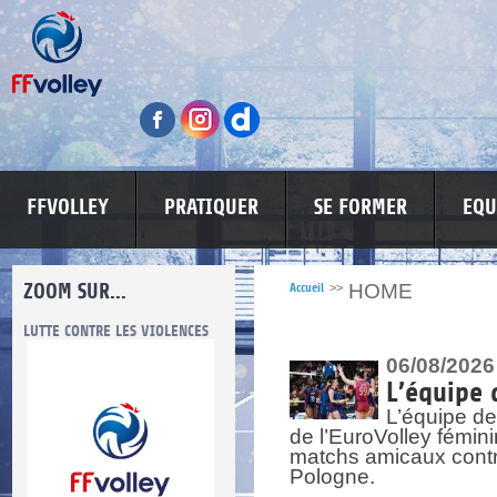
FFVOLLEY
PRATIQUER
SE FORMER
EQU
ZOOM SUR...
HOME
Accueil
>>
LUTTE CONTRE LES VIOLENCES
MA PETITE SPONSO
INFORMATI
06/08/2026
L’équipe 
L’équipe de
de l’EuroVolley fémin
matchs amicaux contre 
Pologne.
re.
res.