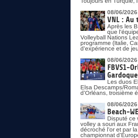
Toujours en Turquie, 
08/06/2026
VNL : Au 
Après les 
que l’équip
Volleyball Nations L
programme (Italie, Ca
d’expérience et de je
08/06/2026
FBVS1-Orl
Gardoque
Les duos E
Elsa Descamps/Roman
d’Orléans, troisième 
08/06/2026
Beach-WEV
Disputé ce 
volley a souri aux Fr
décroché l’or et par 
championnat d’Europ