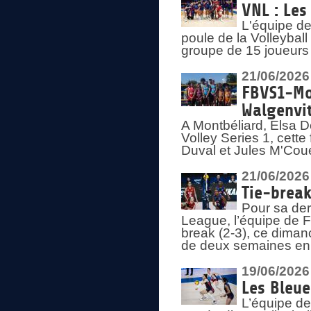
VNL : Les
L'équipe d
poule de la Volleyba
groupe de 15 joueurs 
21/06/2026
FBVS1-Mo
Walgenvit
A Montbéliard, Elsa 
Volley Series 1, cett
Duval et Jules M'Coue
21/06/2026
Tie-break
Pour sa der
League, l’équipe de Fr
break (2-3), ce diman
de deux semaines en
19/06/2026
Les Bleue
L’équipe de