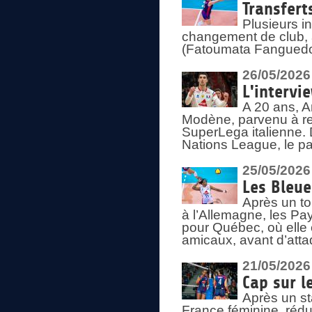
Transfert
Plusieurs i
changement de club, a
(Fatoumata Fanguedo
26/05/2026
L'intervi
A 20 ans, A
Modène, parvenu à re
SuperLega italienne. 
Nations League, le pas
25/05/2026
Les Bleu
Après un to
à l’Allemagne, les Pay
pour Québec, où elle
amicaux, avant d’atta
21/05/2026
Cap sur l
Après un st
France féminine, rédu