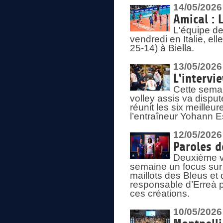
14/05/2026
Amical : 
L'équipe de
vendredi en Italie, ell
25-14) à Biella.
13/05/2026
L'intervi
Cette semai
volley assis va disput
réunit les six meille
l’entraîneur Yohann Es
12/05/2026
Paroles d
Deuxième vo
semaine un focus sur 
maillots des Bleus e
responsable d’Erreà p
ces créations.
10/05/2026