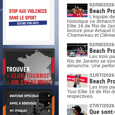
DOCU
et
02/08/2026
SITUAT
Beach Pro
L’équipe de
>
 vie.
historique ce dimanc
érant
Elite 16 de Rio de Ja
bronze pour Arnaud Ga
Chamereau et Clémence
02/08/2026
Beach Pro
Les trois pa
Rio de Janeiro se sont
dimanche. Une perform
TROUVER
- CLUB/TOURNOI
31/07/2026
Beach Pro
- UN EVÈNEMENT
Les trois p
Tour Elite 16 de Rio d
respectives.
BOUTIQUE OFFICIELLE
APPEL À BÉNÉVOLES
27/07/2026
Que sont-
MY FFVOLLEY