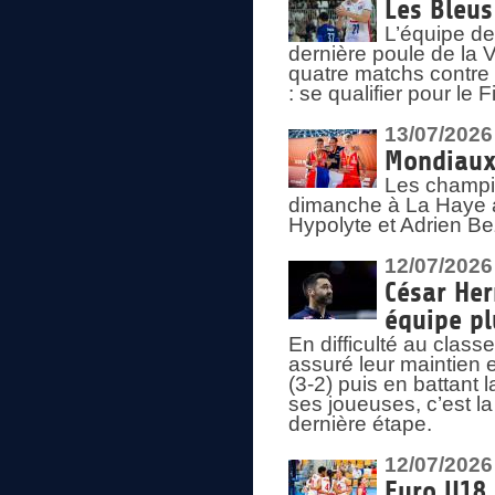
Les Bleus
L’équipe de
dernière poule de la
quatre matchs contre le
: se qualifier pour le 
13/07/2026
Mondiaux 
Les champi
dimanche à La Haye a
Hypolyte et Adrien Be
12/07/2026
César Her
équipe plu
En difficulté au clas
assuré leur maintien 
(3-2) puis en battant 
ses joueuses, c’est l
dernière étape.
12/07/2026
Euro U18 