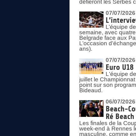
défieront les Serbes c
07/07/2026
L’intervi
L’équipe de
semaine, avec quatre
Belgrade face aux Pays
L’occasion d’échange
ans).
07/07/2026
Euro U18 
L'équipe de
juillet le Championnat
point sur son program
Bideaud.
06/07/2026
Beach-Cou
Ré Beach
Les finales de la Cou
week-end à Rennes le
masculine, comme en