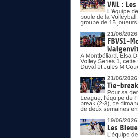
VNL : Les
L'équipe d
poule de la Volleyba
groupe de 15 joueurs 
21/06/2026
FBVS1-Mo
Walgenvit
A Montbéliard, Elsa 
Volley Series 1, cett
Duval et Jules M'Coue
21/06/2026
Tie-break
Pour sa der
League, l’équipe de Fr
break (2-3), ce diman
de deux semaines en
19/06/2026
Les Bleue
L’équipe de