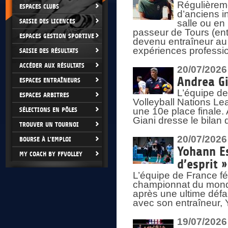
Régulièreme
ESPACES CLUBS
d’anciens i
SAISIE DES LICENCES
salle ou en
passeur de Tours (ent
ESPACES GESTION SPORTIVE
devenu entraîneur au
expériences professio
SAISIE DES RÉSULTATS
ACCÉDER AUX RÉSULTATS
20/07/2026
Andrea Gi
ESPACES ENTRAÎNEURS
L’équipe de
ESPACES ARBITRES
Volleyball Nations Lea
SÉLECTIONS EN PÔLES
une 10e place finale.
Giani dresse le bilan
TROUVER UN TOURNOI
20/07/2026
BOURSE À L'EMPLOI
Yohann Es
MY COACH BY FFVOLLEY
d’esprit »
L’équipe de France fé
championnat du monde
après une ultime défai
avec son entraîneur,
19/07/2026