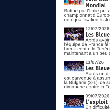
Mondial
Battue par l'Italie pu
championnat d'Europe
une qualification his
12/07/2026
Les Bleue
Après avoir
l’équipe de France fém
break contre la Tchéq
maintenant à un peu d
11/07/26
Les Bleue
Après un dé
est parvenue à assure
la Bulgarie (3-1), ce
dimanche contre la T
09/07/2026
L’exploit
En difficul