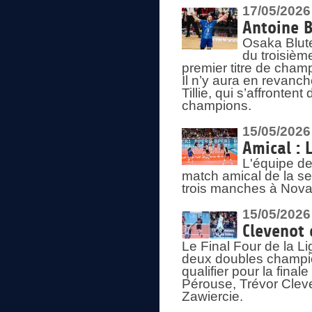
17/05/2026
Antoine B
Osaka Blut
du troisièm
premier titre de champ
Il n’y aura en revanc
Tillie, qui s’affronte
champions.
15/05/2026
Amical : 
L'équipe de
match amical de la sem
trois manches à Nova
15/05/2026
Clevenot 
Le Final Four de la 
deux doubles champio
qualifier pour la final
Pérouse, Trévor Cleve
Zawiercie.