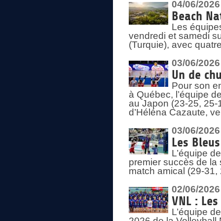
04/06/2026
Beach Nat
Les équipe
vendredi et samedi su
(Turquie), avec quatr
03/06/2026
Un de chu
Pour son en
à Québec, l’équipe de
au Japon (23-25, 25-1
d’Héléna Cazaute, ven
03/06/2026
Les Bleus
L’équipe de
premier succès de la s
match amical (29-31, 
02/06/2026
VNL : Les
L’équipe de
2026 de la Volleyball