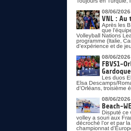
Toujours en Turquie, 
08/06/2026
VNL : Au 
Après les 
que l’équip
Volleyball Nations L
programme (Italie, Ca
d’expérience et de je
08/06/2026
FBVS1-Orl
Gardoque
Les duos E
Elsa Descamps/Roman
d’Orléans, troisième 
08/06/2026
Beach-WEV
Disputé ce 
volley a souri aux Fr
décroché l’or et par 
championnat d’Europ