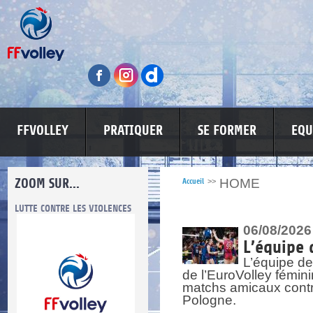
FFVOLLEY
PRATIQUER
SE FORMER
EQU
ZOOM SUR...
HOME
Accueil
>>
LUTTE CONTRE LES VIOLENCES
MA PETITE SPONSO
INFORMATI
06/08/2026
L’équipe 
L’équipe de
de l’EuroVolley fémin
matchs amicaux contre 
Pologne.
re.
res.