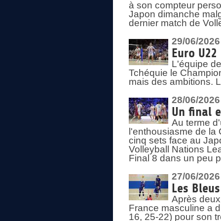
à son compteur person
Japon dimanche malgré
dernier match de Voll
29/06/2026
Euro U22 
L'équipe de
Tchéquie le Champion
mais des ambitions. L
28/06/2026
Un final 
Au terme d'
l'enthousiasme de la 
cinq sets face au Ja
Volleyball Nations Lea
Final 8 dans un peu 
27/06/2026
Les Bleus
Après deux v
France masculine a di
16, 25-22) pour son t