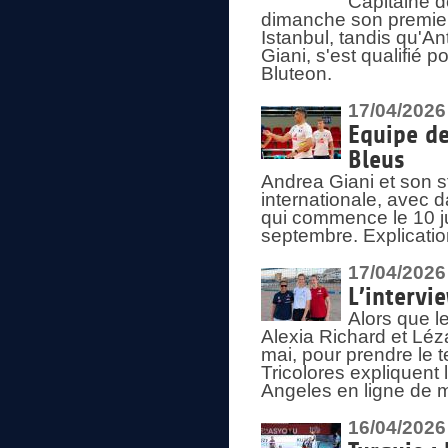
Capitaine d
dimanche son premier
Istanbul, tandis qu'An
Giani, s'est qualifié
Bluteon.
17/04/2026
Equipe de
Bleus
Andrea Giani et son st
internationale, avec d
qui commence le 10 ju
septembre. Explicatio
17/04/2026
L’intervi
Alors que le
Alexia Richard et Léz
mai, pour prendre le
Tricolores expliquen
Angeles en ligne de m
16/04/2026