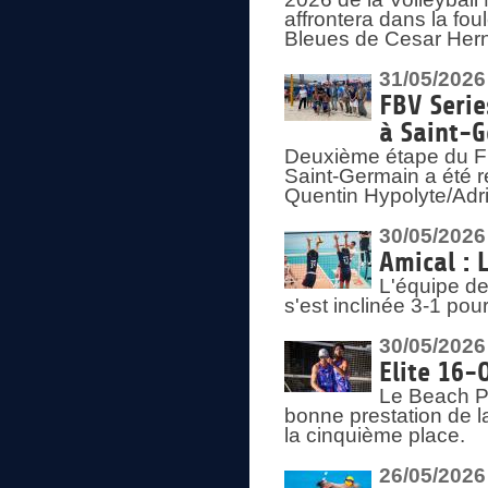
affrontera dans la fou
Bleues de Cesar Herna
31/05/2026
FBV Serie
à Saint-
Deuxième étape du F
Saint-Germain a été r
Quentin Hypolyte/Adr
30/05/2026
Amical : 
L'équipe de
s'est inclinée 3-1 po
30/05/2026
Elite 16-
Le Beach Pr
bonne prestation de l
la cinquième place.
26/05/2026