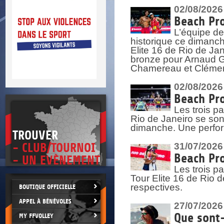
DOCU
et
02/08/2026
SITUAT
Beach Pro
L’équipe de
>
 vie.
historique ce dimanc
érant
Elite 16 de Rio de Ja
bronze pour Arnaud Ga
Chamereau et Clémence
02/08/2026
Beach Pro
Les trois pa
Rio de Janeiro se sont
dimanche. Une perform
TROUVER
- CLUB/TOURNOI
31/07/2026
Beach Pro
- UN EVÈNEMENT
Les trois p
Tour Elite 16 de Rio d
respectives.
BOUTIQUE OFFICIELLE
APPEL À BÉNÉVOLES
27/07/2026
Que sont-
MY FFVOLLEY