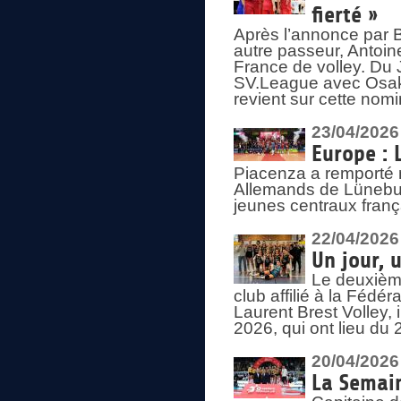
fierté »
Après l’annonce par Be
autre passeur, Antoine
France de volley. Du 
SV.League avec Osaka
revient sur cette nomi
23/04/2026
Europe : 
Piacenza a remporté 
Allemands de Lüneburg
jeunes centraux franç
22/04/2026
Un jour, 
Le deuxième
club affilié à la Fédér
Laurent Brest Volley,
2026, qui ont lieu du 
20/04/2026
La Semain