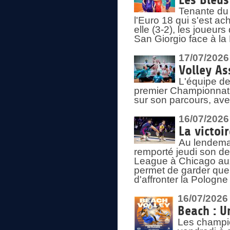
Les Bleus
Tenante du 
l'Euro 18 qui s'est ach
elle (3-2), les joueur
San Giorgio face à la
17/07/2026
Volley As
L'équipe de
premier Championnat 
sur son parcours, ave
16/07/2026
La victoir
Au lendemai
remporté jeudi son d
League à Chicago aux 
permet de garder quel
d'affronter la Pologn
16/07/2026
Beach : U
Les champio