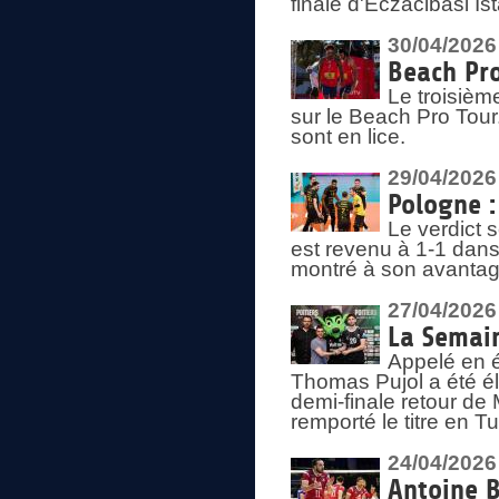
finale d'Eczacibasi Is
30/04/2026
Beach Pro
Le troisième
sur le Beach Pro Tour.
sont en lice.
29/04/2026
Pologne : 
Le verdict 
est revenu à 1-1 dans 
montré à son avantage
27/04/2026
La Semain
Appelé en é
Thomas Pujol a été élu
demi-finale retour de
remporté le titre en 
24/04/2026
Antoine B