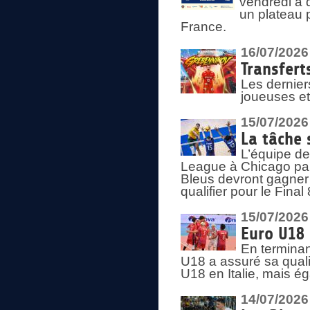
vendredi à 
un plateau 
France.
16/07/2026
Transfert
Les dernier
joueuses et
15/07/2026
La tâche 
L’équipe de
League à Chicago par 
Bleus devront gagner 
qualifier pour le Fina
15/07/2026
Euro U18 
En terminan
U18 a assuré sa quali
U18 en Italie, mais é
14/07/2026