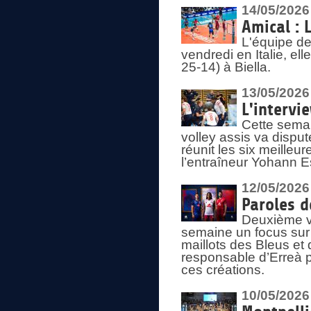
14/05/2026
Amical : 
L'équipe de
vendredi en Italie, ell
25-14) à Biella.
13/05/2026
L'intervi
Cette semai
volley assis va disput
réunit les six meille
l’entraîneur Yohann Es
12/05/2026
Paroles d
Deuxième vo
semaine un focus sur 
maillots des Bleus e
responsable d’Erreà p
ces créations.
10/05/2026