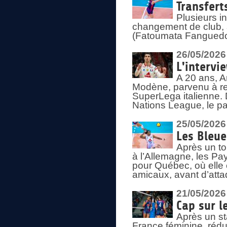
Transfert
Plusieurs i
changement de club, a
(Fatoumata Fanguedo
26/05/2026
L'intervi
A 20 ans, A
Modène, parvenu à re
SuperLega italienne. 
Nations League, le pas
25/05/2026
Les Bleu
Après un to
à l’Allemagne, les Pay
pour Québec, où elle
amicaux, avant d’atta
21/05/2026
Cap sur l
Après un st
France féminine, rédu