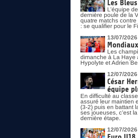
Les Bleus
L’équipe de
dernière poule de la
quatre matchs contre le
: se qualifier pour le 
13/07/2026
Mondiaux 
Les champi
dimanche à La Haye a
Hypolyte et Adrien Be
12/07/2026
César Her
équipe plu
En difficulté au clas
assuré leur maintien 
(3-2) puis en battant 
ses joueuses, c’est l
dernière étape.
12/07/2026
Euro U18 