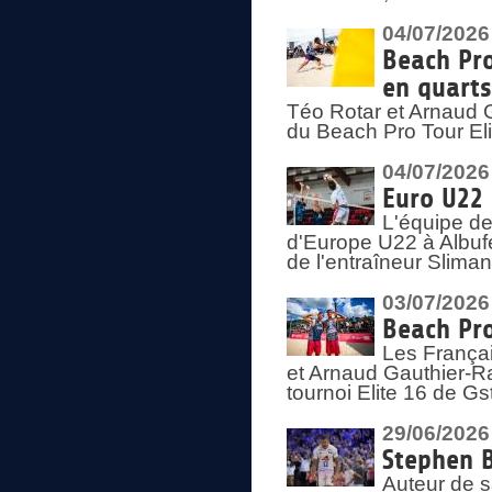
04/07/2026
Beach Pro
en quarts
Téo Rotar et Arnaud G
du Beach Pro Tour El
04/07/2026
Euro U22 
L'équipe d
d'Europe U22 à Albufei
de l'entraîneur Slima
03/07/2026
Beach Pro
Les Françai
et Arnaud Gauthier-Rat
tournoi Elite 16 de Gs
29/06/2026
Stephen B
Auteur de s