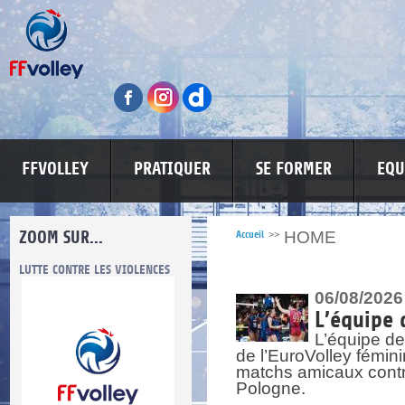
FFVOLLEY
PRATIQUER
SE FORMER
EQU
ZOOM SUR...
HOME
Accueil
>>
LUTTE CONTRE LES VIOLENCES
MA PETITE SPONSO
INFORMATI
06/08/2026
L’équipe 
L’équipe de
de l’EuroVolley fémin
matchs amicaux contre 
Pologne.
re.
res.