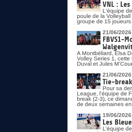
VNL : Les
L'équipe d
poule de la Volleyba
groupe de 15 joueurs 
21/06/2026
FBVS1-Mo
Walgenvit
A Montbéliard, Elsa 
Volley Series 1, cett
Duval et Jules M'Coue
21/06/2026
Tie-break
Pour sa der
League, l’équipe de Fr
break (2-3), ce diman
de deux semaines en
19/06/2026
Les Bleue
L’équipe de