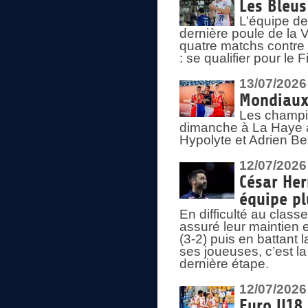
Les Bleus
L’équipe de
dernière poule de la
quatre matchs contre le
: se qualifier pour le 
13/07/2026
Mondiaux 
Les champi
dimanche à La Haye a
Hypolyte et Adrien Be
12/07/2026
César Her
équipe plu
En difficulté au clas
assuré leur maintien 
(3-2) puis en battant 
ses joueuses, c’est l
dernière étape.
12/07/2026
Euro U18 