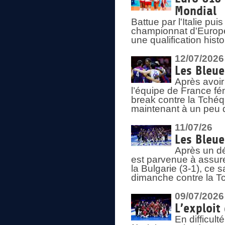
Mondial
Battue par l'Italie pu
championnat d'Europe
une qualification his
12/07/2026
Les Bleue
Après avoir
l’équipe de France fém
break contre la Tchéq
maintenant à un peu d
11/07/26
Les Bleue
Après un dé
est parvenue à assure
la Bulgarie (3-1), ce
dimanche contre la T
09/07/2026
L’exploit
En difficul