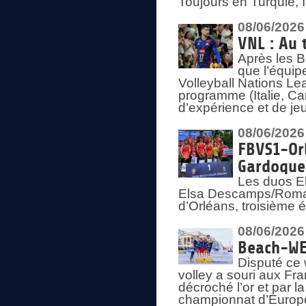
Toujours en Turquie, 
08/06/2026
VNL : Au 
Après les 
que l’équip
Volleyball Nations L
programme (Italie, Ca
d’expérience et de je
08/06/2026
FBVS1-Orl
Gardoque
Les duos E
Elsa Descamps/Roman
d’Orléans, troisième 
08/06/2026
Beach-WEV
Disputé ce 
volley a souri aux Fr
décroché l’or et par 
championnat d’Europ