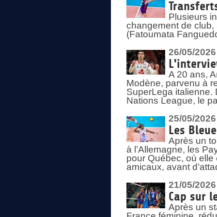
Transfert
Plusieurs i
changement de club, a
(Fatoumata Fanguedo
26/05/2026
L'intervi
A 20 ans, A
Modène, parvenu à re
SuperLega italienne. 
Nations League, le pas
25/05/2026
Les Bleu
Après un to
à l’Allemagne, les Pay
pour Québec, où elle
amicaux, avant d’atta
21/05/2026
Cap sur l
Après un st
France féminine, rédu