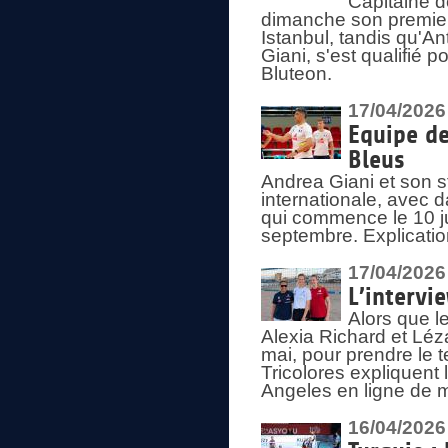
Capitaine d
dimanche son premier
Istanbul, tandis qu'An
Giani, s'est qualifié
Bluteon.
17/04/2026
Equipe de
Bleus
Andrea Giani et son st
internationale, avec d
qui commence le 10 ju
septembre. Explicatio
17/04/2026
L’intervi
Alors que le
Alexia Richard et Léz
mai, pour prendre le
Tricolores expliquen
Angeles en ligne de m
16/04/2026