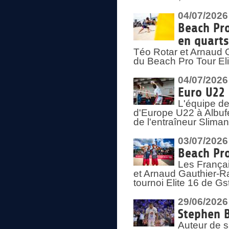
04/07/2026
Beach Pro
en quarts
Téo Rotar et Arnaud G
du Beach Pro Tour El
04/07/2026
Euro U22 
L'équipe d
d'Europe U22 à Albufei
de l'entraîneur Slima
03/07/2026
Beach Pro
Les Françai
et Arnaud Gauthier-Rat
tournoi Elite 16 de Gs
29/06/2026
Stephen B
Auteur de s