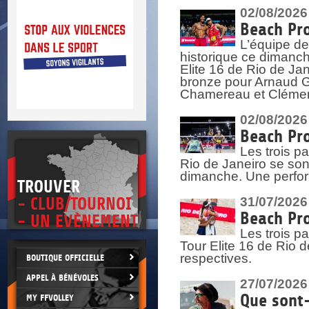
DOCU
et
02/08/2026
SITUAT
Beach Pro
L’équipe de
>
 vie.
historique ce dimanc
érant
Elite 16 de Rio de Ja
bronze pour Arnaud Ga
Chamereau et Clémence
02/08/2026
Beach Pro
Les trois pa
Rio de Janeiro se sont
dimanche. Une perform
TROUVER
- CLUB/TOURNOI
31/07/2026
Beach Pro
- UN EVÈNEMENT
Les trois p
Tour Elite 16 de Rio d
respectives.
BOUTIQUE OFFICIELLE
APPEL À BÉNÉVOLES
27/07/2026
Que sont-
MY FFVOLLEY