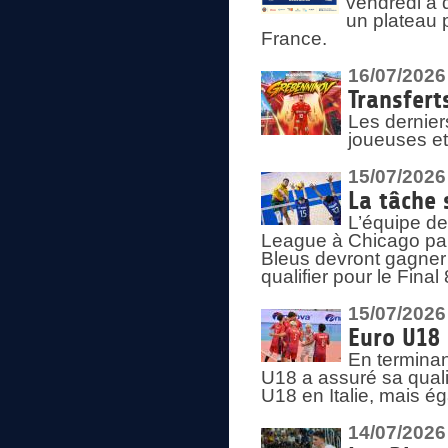
vendredi à 
un plateau 
France.
16/07/2026
Transfert
Les dernier
joueuses et
15/07/2026
La tâche 
L’équipe de
League à Chicago par 
Bleus devront gagner 
qualifier pour le Fina
15/07/2026
Euro U18 
En terminan
U18 a assuré sa quali
U18 en Italie, mais é
14/07/2026