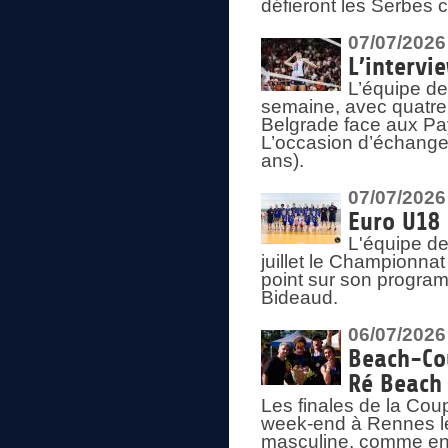
défieront les Serbes c
07/07/2026
L’intervi
L’équipe de
semaine, avec quatre
Belgrade face aux Pays
L’occasion d’échange
ans).
07/07/2026
Euro U18 
L'équipe de
juillet le Championnat
point sur son program
Bideaud.
06/07/2026
Beach-Cou
Ré Beach
Les finales de la Cou
week-end à Rennes le
masculine, comme en