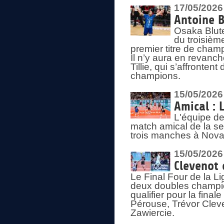
17/05/2026
Antoine B
Osaka Blut
du troisièm
premier titre de champ
Il n’y aura en revanc
Tillie, qui s’affronte
champions.
15/05/2026
Amical : 
L'équipe de
match amical de la sem
trois manches à Nova
15/05/2026
Clevenot 
Le Final Four de la 
deux doubles champio
qualifier pour la final
Pérouse, Trévor Cleve
Zawiercie.