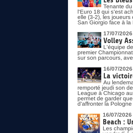
Les Bleus
Tenante du 
l'Euro 18 qui s'est ach
elle (3-2), les joueur
San Giorgio face à la
17/07/2026
Volley As
L'équipe de
premier Championnat 
sur son parcours, ave
16/07/2026
La victoir
Au lendemai
remporté jeudi son d
League à Chicago aux 
permet de garder quel
d'affronter la Pologn
16/07/2026
Beach : U
Les champio