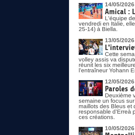
14/05/2026
Amical : 
L'équipe de
vendredi en Italie, ell
25-14) à Biella.
13/05/2026
L'intervi
Cette semai
volley assis va disput
réunit les six meille
l’entraîneur Yohann Es
12/05/2026
Paroles d
Deuxième vo
semaine un focus sur 
maillots des Bleus e
responsable d’Erreà p
ces créations.
10/05/2026