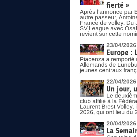
fierté »
Après l’annonce par Be
autre passeur, Antoine
France de volley. Du 
SV.League avec Osaka
revient sur cette nomi
23/04/2026
Europe : 
Piacenza a remporté 
Allemands de Lüneburg
jeunes centraux franç
22/04/2026
Un jour, 
Le deuxième
club affilié à la Fédér
Laurent Brest Volley,
2026, qui ont lieu du 
20/04/2026
La Semain