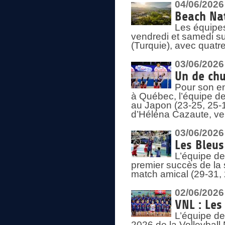
04/06/2026
Beach Nat
Les équipe
vendredi et samedi su
(Turquie), avec quatr
03/06/2026
Un de chu
Pour son en
à Québec, l’équipe de
au Japon (23-25, 25-1
d’Héléna Cazaute, ven
03/06/2026
Les Bleus
L’équipe de
premier succès de la s
match amical (29-31, 
02/06/2026
VNL : Les
L’équipe de
2026 de la Volleyball