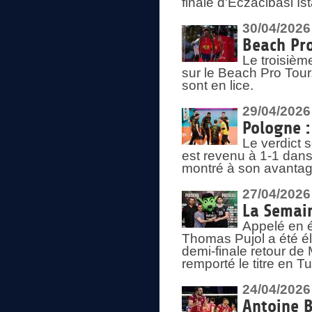
finale d'Eczacibasi Is
30/04/2026
Beach Pro
Le troisième
sur le Beach Pro Tour.
sont en lice.
29/04/2026
Pologne : 
Le verdict 
est revenu à 1-1 dans 
montré à son avantage
27/04/2026
La Semain
Appelé en é
Thomas Pujol a été élu
demi-finale retour de
remporté le titre en 
24/04/2026
Antoine B