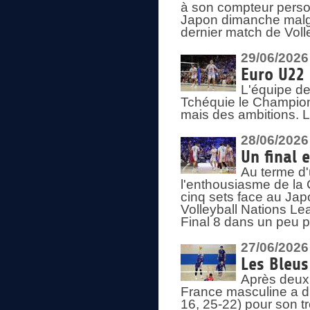
à son compteur person
Japon dimanche malgré
dernier match de Voll
29/06/2026
Euro U22 
L'équipe de
Tchéquie le Champion
mais des ambitions. L
28/06/2026
Un final 
Au terme d'
l'enthousiasme de la 
cinq sets face au Ja
Volleyball Nations Lea
Final 8 dans un peu 
27/06/2026
Les Bleus
Après deux v
France masculine a di
16, 25-22) pour son t