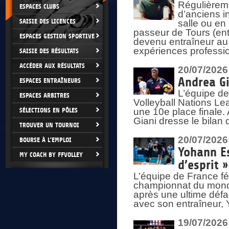
Régulièreme
ESPACES CLUBS
d’anciens i
SAISIE DES LICENCES
salle ou en
passeur de Tours (ent
ESPACES GESTION SPORTIVE
devenu entraîneur au
expériences professio
SAISIE DES RÉSULTATS
ACCÉDER AUX RÉSULTATS
20/07/2026
Andrea Gi
ESPACES ENTRAÎNEURS
L’équipe de
ESPACES ARBITRES
Volleyball Nations Lea
SÉLECTIONS EN PÔLES
une 10e place finale.
Giani dresse le bilan
TROUVER UN TOURNOI
20/07/2026
BOURSE À L'EMPLOI
Yohann Es
MY COACH BY FFVOLLEY
d’esprit »
L’équipe de France fé
championnat du monde
après une ultime défai
avec son entraîneur,
19/07/2026