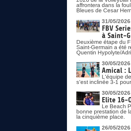
affrontera dans la fou
Bleues de Cesar Herna
31/05/2026
FBV Serie
à Saint-
Deuxième étape du F
Saint-Germain a été r
Quentin Hypolyte/Adr
30/05/2026
Amical : 
L'équipe de
s'est inclinée 3-1 po
30/05/2026
Elite 16-
Le Beach Pr
bonne prestation de l
la cinquième place.
26/05/2026