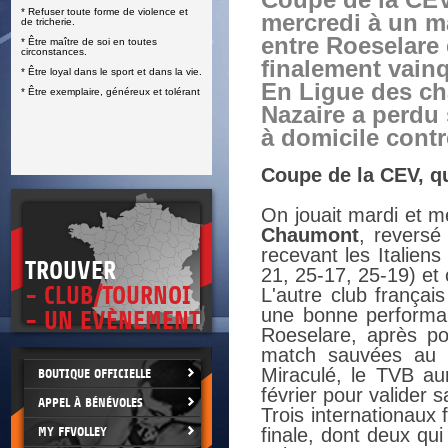
Coupe de la CEV
* Refuser toute forme de violence et
E
mercredi à un m
de tricherie.
entre Roeselare 
* Être maître de soi en toutes
circonstances.
finalement vainqu
* Être loyal dans le sport et dans la vie.
En Ligue des ch
* Être exemplaire, généreux et tolérant
Nazaire a perdu 
à domicile cont
Coupe de la CEV, qu
On jouait mardi et me
Chaumont
, reversé
recevant les Italien
TROUVER
21, 25-17, 25-19) et 
- CLUB/TOURNOI
L'autre club françai
une bonne performan
- UN EVÈNEMENT
Roeselare, après po
match sauvées au t
Miraculé, le TVB au
BOUTIQUE OFFICIELLE
février pour valider s
APPEL À BÉNÉVOLES
Trois internationaux
MY FFVOLLEY
finale, dont deux qu