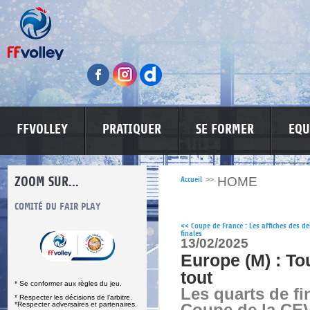
FFVOLLEY
PRATIQUER
SE FORMER
EQU
ZOOM SUR...
HOME
Accueil
>>
S
COMITÉ DU FAIR PLAY
LUTTE CONTRE LES VIOLENCES
MA PETITE
<<
Coupe de France : Les affiches des d
finales
13/02/2025
Europe (M) : To
tout
* Se conformer aux règles du jeu.
Les quarts de fin
* Respecter les décisions de l’arbitre.
*Respecter adversaires et partenaires.