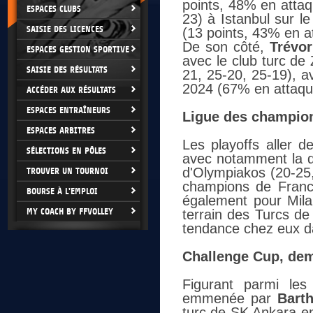
points, 48% en attaq
ESPACES CLUBS
23) à Istanbul sur le
SAISIE DES LICENCES
(13 points, 43% en at
De son côté,
Trévo
ESPACES GESTION SPORTIVE
avec le club turc de 
SAISIE DES RÉSULTATS
21, 25-20, 25-19), av
2024 (67% en attaque
ACCÉDER AUX RÉSULTATS
ESPACES ENTRAÎNEURS
Ligue des champions
ESPACES ARBITRES
Les playoffs aller 
SÉLECTIONS EN PÔLES
avec notamment la d
d'Olympiakos (20-25
TROUVER UN TOURNOI
champions de France
BOURSE À L'EMPLOI
également pour Mil
MY COACH BY FFVOLLEY
terrain des Turcs de
tendance chez eux d
Challenge Cup, demi
Figurant parmi les
emmenée par
Bart
turc de SK Ankara en 