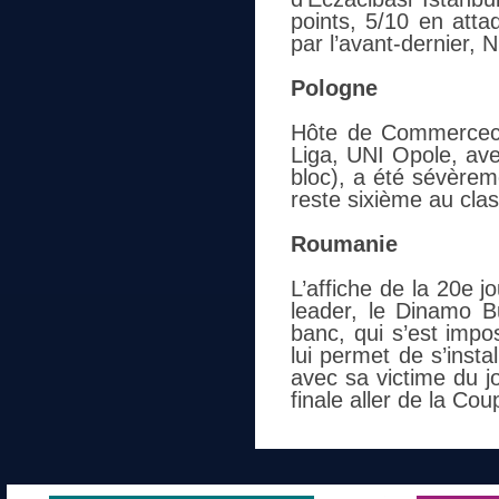
points, 5/10 en atta
par l’avant-dernier, 
Pologne
Hôte de Commerceco
Liga, UNI Opole, av
bloc), a été sévèrem
reste sixième au cla
Roumanie
L’affiche de la 20e j
leader, le Dinamo B
banc, qui s’est impo
lui permet de s’inst
avec sa victime du jo
finale aller de la Co