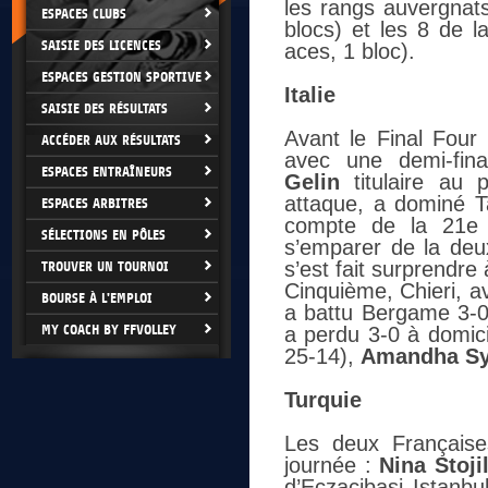
les rangs auvergna
ESPACES CLUBS
blocs) et les 8 de l
SAISIE DES LICENCES
aces, 1 bloc).
ESPACES GESTION SPORTIVE
Italie
SAISIE DES RÉSULTATS
Avant le Final Four
ACCÉDER AUX RÉSULTATS
avec une demi-fin
ESPACES ENTRAÎNEURS
Gelin
titulaire au 
attaque, a dominé T
ESPACES ARBITRES
compte de la 21e j
SÉLECTIONS EN PÔLES
s’emparer de la de
s’est fait surprendre 
TROUVER UN TOURNOI
Cinquième, Chieri, 
BOURSE À L'EMPLOI
a battu Bergame 3-0 
MY COACH BY FFVOLLEY
a perdu 3-0 à domici
25-14),
Amandha Sy
Turquie
Les deux Françaises
journée :
Nina Stoji
d’Eczacibasi Istanbu