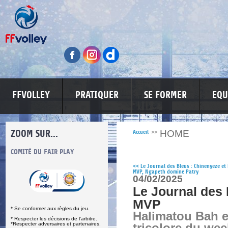
FFVOLLEY
PRATIQUER
SE FORMER
EQU
ZOOM SUR...
HOME
Accueil
>>
S
COMITÉ DU FAIR PLAY
LUTTE CONTRE LES VIOLENCES
MA PETITE
<<
Le Journal des Bleus : Chinenyeze et
MVP, Ngapeth domine Patry
04/02/2025
Le Journal des 
MVP
* Se conformer aux règles du jeu.
Halimatou Bah e
* Respecter les décisions de l’arbitre.
*Respecter adversaires et partenaires.