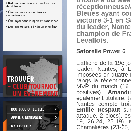
tricolore du wee
* Refuser toute forme de violence et
E
réceptionneuse/
de tricherie.
Bleues ayant con
* Être maître de soi en toutes
circonstances.
victoire 3-1 en 
* Être loyal dans le sport et dans la vie.
du leader, Nante
* Être exemplaire, généreux et tolérant
champion de Fra
Levallois.
Saforelle Power 6
L’affiche de la 19e 
leader, Nantes, à L
imposées en quatre 
TROUVER
rangs la réceptionn
- CLUB/TOURNOI
MVP du match (16 p
positives).
Amandi
- UN EVÈNEMENT
également titulaire, 
Nantes compte troi
Emilie Respaut
sur
BOUTIQUE OFFICIELLE
attaque, 2 blocs), e
APPEL À BÉNÉVOLES
19, 26-24, 25-19), 
MY FFVOLLEY
Chamalières (23-25, 