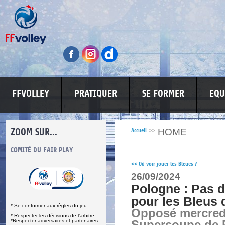
FFVOLLEY
PRATIQUER
SE FORMER
EQU
ZOOM SUR...
HOME
Accueil
>>
S
COMITÉ DU FAIR PLAY
LUTTE CONTRE LES VIOLENCES
MA PETITE
<<
Où voir jouer les Bleues ?
26/09/2024
Pologne : Pas 
pour les Bleus 
* Se conformer aux règles du jeu.
Opposé mercred
* Respecter les décisions de l’arbitre.
*Respecter adversaires et partenaires.