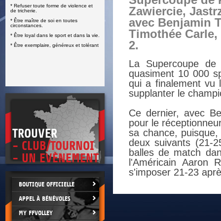
Supercoupe de 
* Refuser toute forme de violence et
E
Zawiercie, Jastr
de tricherie.
avec Benjamin To
* Être maître de soi en toutes
circonstances.
Timothée Carle, s
* Être loyal dans le sport et dans la vie.
2.
* Être exemplaire, généreux et tolérant
La Supercoupe de P
quasiment 10 000 sp
qui a finalement vu
supplanter le champi
Ce dernier, avec Ben
pour le réceptionneur/
TROUVER
sa chance, puisque, 
deux suivants (21-25
- CLUB/TOURNOI
balles de match dans
- UN EVÈNEMENT
l'Américain Aaron 
s'imposer 21-23 aprè
BOUTIQUE OFFICIELLE
APPEL À BÉNÉVOLES
MY FFVOLLEY