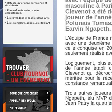
avec l'équipe d
* Refuser toute forme de violence et
E
masculine à Pari
de tricherie.
Clevenot a été d
* Être maître de soi en toutes
circonstances.
joueur de l'anné
* Être loyal dans le sport et dans la vie.
Polonais Tomasz
* Être exemplaire, généreux et tolérant
Earvin Ngapeth.
L'équipe de France 
avec une deuxième v
celle conquise en 20
seulement réalisé ava
Logiquement, plusieu
TROUVER
de l'année établi 
Clevenot qui décroc
- CLUB/TOURNOI
méritée pour le réce
- UN EVÈNEMENT
constance remarquabl
Trois autres joueur
BOUTIQUE OFFICIELLE
Ngapeth, élu MVP de
APPEL À BÉNÉVOLES
Jean Patry la quatriè
MY FFVOLLEY