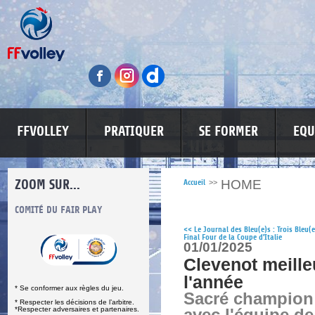
FFVOLLEY
PRATIQUER
SE FORMER
EQU
ZOOM SUR...
HOME
Accueil
>>
S
COMITÉ DU FAIR PLAY
LUTTE CONTRE LES VIOLENCES
MA PETITE
<<
Le Journal des Bleu(e)s : Trois Bleu(
Final Four de la Coupe d'Italie
01/01/2025
Clevenot meille
l'année
* Se conformer aux règles du jeu.
Sacré champion
* Respecter les décisions de l’arbitre.
*Respecter adversaires et partenaires.