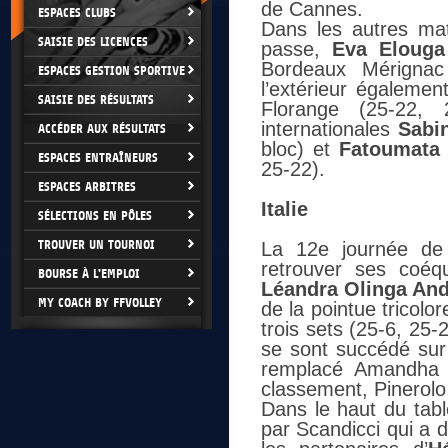
de Cannes.
ESPACES CLUBS
Dans les autres ma
SAISIE DES LICENCES
passe,
Eva Elouga
Bordeaux Mérignac 
ESPACES GESTION SPORTIVE
l’extérieur égaleme
SAISIE DES RÉSULTATS
Florange (25-22,
internationales
Sabi
ACCÉDER AUX RÉSULTATS
bloc) et
Fatoumata
ESPACES ENTRAÎNEURS
25-22).
ESPACES ARBITRES
Italie
SÉLECTIONS EN PÔLES
TROUVER UN TOURNOI
La 12e journée de 
retrouver ses coéq
BOURSE À L'EMPLOI
Léandra Olinga And
MY COACH BY FFVOLLEY
de la pointue tricolo
trois sets (25-6, 25
se sont succédé sur 
remplacé Amandha S
classement, Pinerolo
Dans le haut du tabl
par Scandicci qui a 