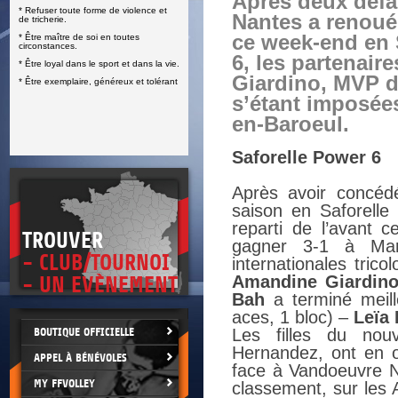
Après deux défa
* Refuser toute forme de violence et
E
Nantes a renoué 
de tricherie.
ce week-end en 
* Être maître de soi en toutes
circonstances.
6, les partenai
* Être loyal dans le sport et dans la vie.
Giardino, MVP 
* Être exemplaire, généreux et tolérant
s’étant imposée
en-Baroeul.
Saforelle Power 6
Après avoir concéd
saison en Saforell
reparti de l’avant 
TROUVER
gagner 3-1 à Marc
- CLUB/TOURNOI
internationales trico
Amandine Giardin
- UN EVÈNEMENT
Bah
a terminé meil
aces, 1 bloc) –
Leïa 
BOUTIQUE OFFICIELLE
Les filles du nou
Hernandez, ont en o
APPEL À BÉNÉVOLES
face à Vandoeuvre Na
MY FFVOLLEY
classement, sur les A