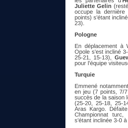
les partenaires d’
H
Juliette Gelin
(resté
occupe la dernière 
points) s’étant incli
23).
Pologne
En déplacement à W
Opole s’est incliné 
25-21, 15-13),
Guew
pour l’équipe visiteu
Turquie
Emmené notamment
en jeu (7 points, 7/
succès de la saison l
(25-20, 25-18, 25-1
Aras Kargo. Défaite
Championnat turc,
s’étant inclinée 3-0 