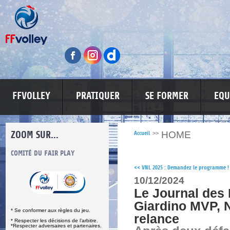
FFVOLLEY
PRATIQUER
SE FORMER
EQU
ZOOM SUR...
HOME
Accueil
>>
S
COMITÉ DU FAIR PLAY
LUTTE CONTRE LES VIOLENCES
MA PETITE
<<
VNL 2025 : Demandez le programme !
10/12/2024
Le Journal des 
Giardino MVP, 
* Se conformer aux règles du jeu.
relance
* Respecter les décisions de l’arbitre.
*Respecter adversaires et partenaires.