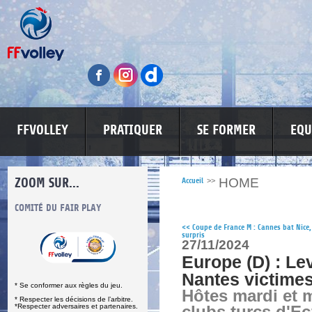
FFVOLLEY
PRATIQUER
SE FORMER
EQU
ZOOM SUR...
HOME
Accueil
>>
S
COMITÉ DU FAIR PLAY
LUTTE CONTRE LES VIOLENCES
MA PETITE
<<
Coupe de France M : Cannes bat Nice,
surpris
27/11/2024
Europe (D) : Lev
Nantes victime
* Se conformer aux règles du jeu.
Hôtes mardi et 
* Respecter les décisions de l’arbitre.
*Respecter adversaires et partenaires.