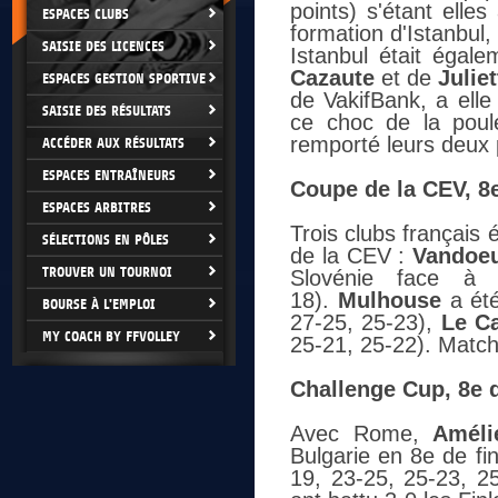
points) s'étant elle
ESPACES CLUBS
formation d'Istanbul
SAISIE DES LICENCES
Istanbul était égal
Cazaute
et de
Julie
ESPACES GESTION SPORTIVE
de VakifBank, a elle
SAISIE DES RÉSULTATS
ce choc de la poul
remporté leurs deux
ACCÉDER AUX RÉSULTATS
ESPACES ENTRAÎNEURS
Coupe de la CEV, 8e 
ESPACES ARBITRES
Trois clubs français 
SÉLECTIONS EN PÔLES
de la CEV :
Vandoe
TROUVER UN TOURNOI
Slovénie face à
18).
Mulhouse
a été
BOURSE À L'EMPLOI
27-25, 25-23),
Le C
MY COACH BY FFVOLLEY
25-21, 25-22). Matc
Challenge Cup, 8e d
Avec Rome,
Améli
Bulgarie en 8e de fi
19, 23-25, 25-23, 2