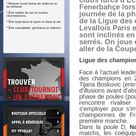
clubs turcs d'Ec
* Refuser toute forme de violence et
E
Fenerbahçe lors 
de tricherie.
journée de la p
* Être maître de soi en toutes
circonstances.
de la Ligue des
* Être loyal dans le sport et dans la vie.
Levallois Paris 
* Être exemplaire, généreux et tolérant
sont inclinés en 
serrés. On joue 
aller de la Coup
Ligue des champion
Face à l'actuel leade
des champions en 2
TROUVER
Tijana Boskovic (entr
- CLUB/TOURNOI
d'illusions avant d'
- UN EVÈNEMENT
phase de poules (pou
rencontre rivalise
s'employer pour s'im
BOUTIQUE OFFICIELLE
championnes de Fr
première manche.
APPEL À BÉNÉVOLES
Dans la poule D,
N
MY FFVOLLEY
matchs, les coéquip