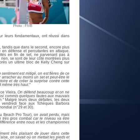
E
Photo : FIVB
ur leurs fondamentaux, ont réussi dans
, tandis que dans le second, encore plus
e en défense et percutantes en attaque.
tés en fin de set, ne parvenant pas à
 rien, se sont de leur côté montrées plus
après un ultime bloc de Kelly Cheng sur
e sentiment est mitigé, on est fières de ce
arracher au moins un set et peut-être le
ire et de créer la surprise contre cette
d même très haut."
e Vieira.
On défend beaucoup et on ne
 aussi commis quelques fautes aux mauvais
n."
Malgré leurs deux défaites, les deux
s vendredi face aux Tchèques Barbora
ondial (n°29 et 30).
du Beach Pro Tour)
, on avait perdu, mais
 très gros combat car le niveau va être
différence entre nous et les championnes
aiment très plaisant de jouer dans cette
l’aise, on savait où on mettait les pieds et