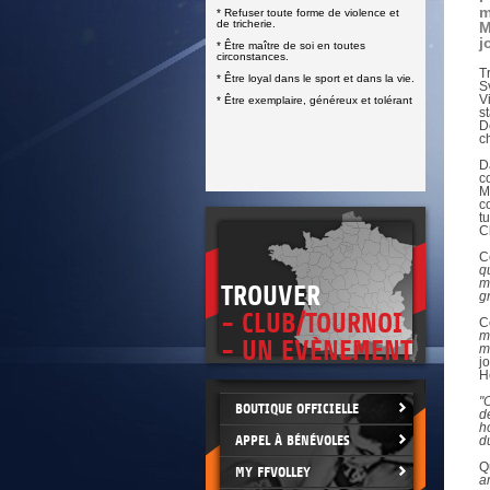
DOCUMENTS UTILES
m
* Refuser toute forme de violence et
SITUATION SANITAIRE
de tricherie.
M
COVID-19
j
* Être maître de soi en toutes
circonstances.
CLIQUEZ ICI
>
T
* Être loyal dans le sport et dans la vie.
S
V
* Être exemplaire, généreux et tolérant
s
D
c
D
c
M
c
t
C
C
q
m
TROUVER
g
- CLUB/TOURNOI
C
m
- UN EVÈNEMENT
m
j
H
"
BOUTIQUE OFFICIELLE
d
h
APPEL À BÉNÉVOLES
d
Q
MY FFVOLLEY
a