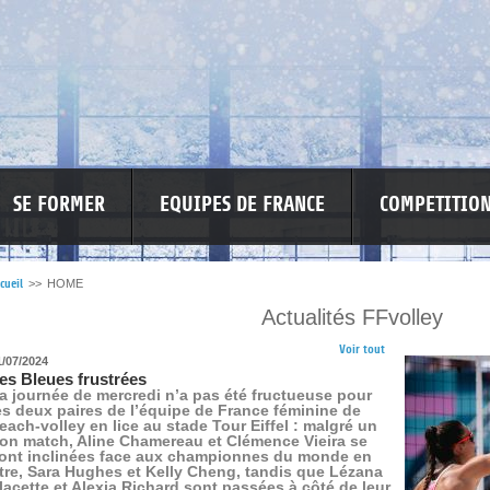
SE FORMER
EQUIPES DE FRANCE
COMPETITIO
cueil
>>
HOME
Actualités FFvolley
RE LES VIOLENCES
MA PETITE SPONSO
INFORMATIONS CORONAVIR
Voir tout
1/07/2024
es Bleues frustrées
a journée de mercredi n’a pas été fructueuse pour
es deux paires de l’équipe de France féminine de
each-volley en lice au stade Tour Eiffel : malgré un
on match, Aline Chamereau et Clémence Vieira se
ont inclinées face aux championnes du monde en
itre, Sara Hughes et Kelly Cheng, tandis que Lézana
lacette et Alexia Richard sont passées à côté de leur