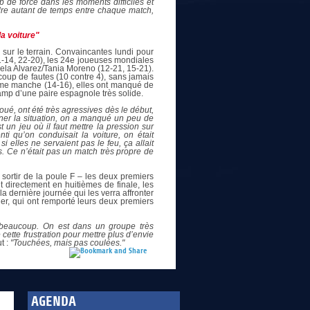
de force dans les moments difficiles et
endre autant de temps entre chaque match,
la voiture"
 sur le terrain. Convaincantes lundi pour
-14, 22-20), les 24e joueuses mondiales
ela Alvarez/Tania Moreno (12-21, 15-21).
coup de fautes (10 contre 4), sans jamais
ième manche (14-16), elles ont manqué de
 camp d’une paire espagnole très solide.
joué, ont été très agressives dès le début,
rner la situation, on a manqué un peu de
t un jeu où il faut mettre la pression sur
ti qu’on conduisait la voiture, on était
 elles ne servaient pas le feu, ça allait
. Ce n’était pas un match très propre de
 sortir de la poule F – les deux premiers
 directement en huitièmes de finale, les
a dernière journée qui les verra affronter
er, qui ont remporté leurs deux premiers
t beaucoup. On est dans un groupe très
 cette frustration pour mettre plus d’envie
t :
"Touchées, mais pas coulées."
AGENDA