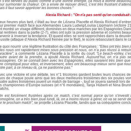
n s’est servies du public comme d’une bonne énergie, ça nous a donné beaucoup 
our surmonter la chaleur. On a envie de rejouer direct, c’est très frustrant d’att
ais il faut savoir apprécier les bonnes choses."
Alexia Richard :
"On n'a pas senti qu'on conduisait 
eux heures plus tard, c’était au tour de Lézana Placette et Alexia Richard d’entrer
eur premier match face aux Allemandes Laura Ludwig/Louisa Lippmann (victoire 21
nt montré un visage différent, dominées en deux manches par les Espagnoles Dani
al rentrées dans la partie (2-7), elles ont subi la pression adverse et commis beau
arvenir à inverser la tendance. Et quand elles se sont rapprochées dans la deux
éussite (attaque d’Alexia Richard freinée par le filet), le score rebasculant dans le
e quoi nourrir une légitime frustration du côté des Françaises :
"Elles ont très bien 
lles nous ont rapidement mises sous pression et nous, on n’a pas réussi à retou
aractère"
, a commenté Lézana Placette à la sortie du court.
"Le beach-volley, c’es
’autre avant de la prendre
, a ajouté Alexia Richard.
Aujourd’hui, on n’a pas sen
assagères. On se connaît bien avec les Espagnoles, elles savaient très bien que si
tre compliqué pour elles, et inversement, elles ont beaucoup mieux servi que nous
otre part, à ce niveau-là, ça ne pardonne pas."
vec une victoire et une défaite, les n°1 tricolores gardent toutes leurs chances de
uos de chaque poule ainsi que les deux meilleures troisièmes des six poules vont
uatre autres troisièmes jouent un match de barrage -, tout se jouera samedi lors de l
es championnes d’Europe suisses (et n°6 mondiales), Tanja Hüberli et Nina Brunn
atchs.
On est forcément frustrées après ce match, c’est normal parce qu’on s’investi
omogène, on a très bien joué lundi, là, on a moins réussi à gérer, on va se servir de
ur le prochain match",
se projette Lézana Placette, tandis que sa coéquipière conclu