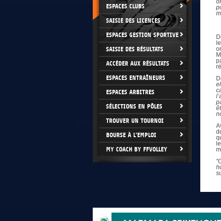
o
ESPACES CLUBS
p
m
SAISIE DES LICENCES
ESPACES GESTION SPORTIVE
D
l
SAISIE DES RÉSULTATS
o
M
p
ACCÉDER AUX RÉSULTATS
r
ESPACES ENTRAÎNEURS
D
e
c
ESPACES ARBITRES
l
p
SÉLECTIONS EN PÔLES
ê
n
TROUVER UN TOURNOI
A
d
BOURSE À L'EMPLOI
q
l
MY COACH BY FFVOLLEY
m
"
h
s