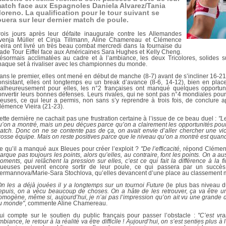
DOCUMENTS UTILES
atch face aux Espagnoles Daniela Alvarez/Tania
SITUATION SANITAIR
oreno. La qualification pour le tour suivant se
COVID-19
ouera sur leur dernier match de poule.
CLIQUEZ ICI
>
rois jours après leur défaite inaugurale contre les Allemandes
venja Müller et Cinja Tillmann, Aline Chamereau et Clémence
ieira ont livré un très beau combat mercredi dans la fournaise du
tade Tour Eiffel face aux Américaines Sara Hughes et Kelly Cheng.
ésormais acclimatées au cadre et à l’ambiance, les deux Tricolores, solides s
haque set à rivaliser avec les championnes du monde.
ans le premier, elles ont mené en début de manche (8-7) avant de s’incliner 16-21
onsistant, elles ont longtemps eu un break d’avance (8-6, 14-12), bien en plac
alheureusement pour elles, les n°2 françaises ont manqué quelques opportuni
onvertir leurs bonnes défenses. Leurs rivales, qui ne sont pas n°4 mondiales pour
ueuses, ce qui leur a permis, non sans s’y reprendre à trois fois, de conclure 
lémence Vieira (21-23).
ette dernière ne cachait pas une frustration certaine à l’issue de ce beau duel :
"L
u’on a montré, mais un peu déçues parce qu’on a clairement les opportunités pour 
atch. Donc on ne se contente pas de ça, on avait envie d’aller chercher une victo
rosse équipe. Mais on reste positives parce que le niveau qu’on a montré est quan
e qu’il a manqué aux Bleues pour créer l’exploit ?
"De l’efficacité,
répond Clémenc
arque pas toujours les points, alors qu’elles, au contraire, font les points. On a
oments, qui relâchent la pression sur elles, c’est ce qui fait la différence à la fi
oueuses peuvent encore sortir de leur poule, ce qui passera par un succè
ermannova/Marie-Sara Stochlova, qu’elles devancent d’une place au classement m
On les a déjà jouées il y a longtemps sur un tournoi Future
(le plus bas niveau 
epuis, on a vécu beaucoup de choses. On a hâte de les retrouver, ça va être un
omogène, même si, aujourd’hui, je n’ai pas l’impression qu’on ait vu une grande 
u monde"
, commente Aline Chamereau.
ui compte sur le soutien du public français pour passer l’obstacle :
"C’est vr
mbiance, le retour à la réalité va être difficile ! Aujourd’hui, on s’est senties plus à 