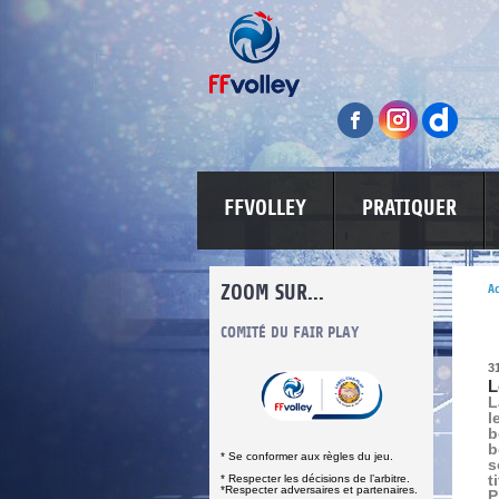
FFVOLLEY
PRATIQUER
ZOOM SUR...
Ac
INFORMATIONS CORONAVIRUS
COMITÉ DU FAIR PLAY
LUTTE CONT
3
L
L
l
b
b
* Se conformer aux règles du jeu.
s
t
* Respecter les décisions de l’arbitre.
*Respecter adversaires et partenaires.
P