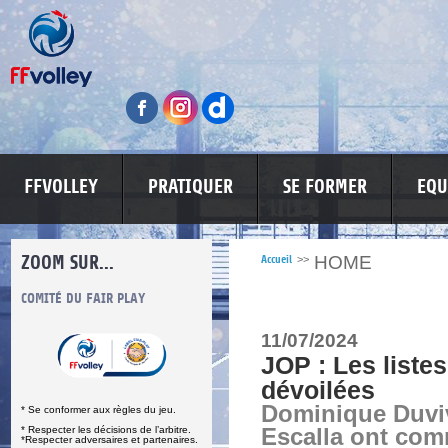
FFVOLLEY
PRATIQUER
SE FORMER
EQU
ZOOM SUR...
HOME
Accueil
>>
S
COMITÉ DU FAIR PLAY
LUTTE CONTRE LES VIOLENCES
MA PETITE
11/07/2024
JOP : Les listes
dévoilées
Dominique Duviv
* Se conformer aux règles du jeu.
* Respecter les décisions de l’arbitre.
Escalla ont com
*Respecter adversaires et partenaires.