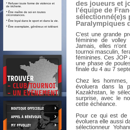
des joueurs et 
* Refuser toute forme de violence et
E
de tricherie.
l'équipe de Fra
* Être maître de soi en toutes
sélectionné(e)s 
circonstances.
* Être loyal dans le sport et dans la vie.
Paralympiques d
* Être exemplaire, généreux et tolérant
C’est une grande pr
féminine de volley
Jamais, elles n’ont 
tournoi masculin, fe
féminines. Ces JOP a
une phase de poules
finale du 4 au 7 sep
TROUVER
Chez les hommes, l
- CLUB/TOURNOI
évoluera dans la p
- UN EVÈNEMENT
Kazakhstan, le séle
surprise, avec le n
cette échéance.
BOUTIQUE OFFICIELLE
Pour ce qui est de l
APPEL À BÉNÉVOLES
évoluera elle aussi da
MY FFVOLLEY
sélectionneur Yoha