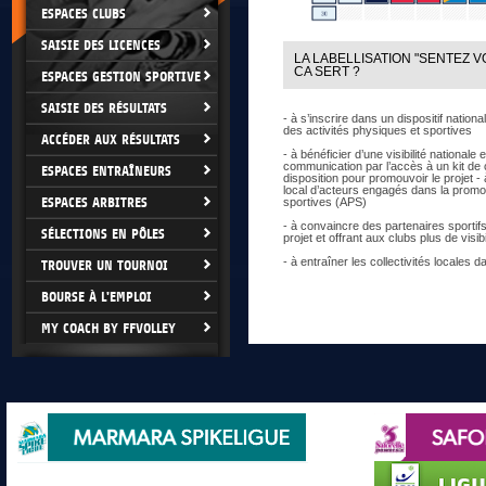
ESPACES CLUBS
SAISIE DES LICENCES
LA LABELLISATION "SENTEZ VO
CA SERT ?
ESPACES GESTION SPORTIVE
SAISIE DES RÉSULTATS
- à s’inscrire dans un dispositif natio
des activités physiques et sportives
ACCÉDER AUX RÉSULTATS
- à bénéficier d’une visibilité nationale 
communication par l’accès à un kit de
ESPACES ENTRAÎNEURS
disposition pour promouvoir le projet - 
local d’acteurs engagés dans la promot
ESPACES ARBITRES
sportives (APS)
- à convaincre des partenaires sportif
SÉLECTIONS EN PÔLES
projet et offrant aux clubs plus de visibi
- à entraîner les collectivités locale
TROUVER UN TOURNOI
BOURSE À L'EMPLOI
MY COACH BY FFVOLLEY