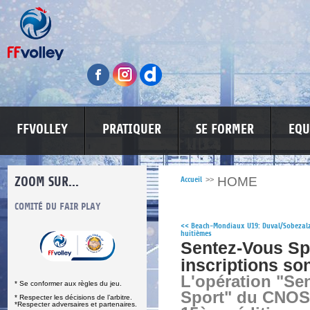
FFVOLLEY
PRATIQUER
SE FORMER
EQU
ZOOM SUR...
HOME
Accueil
>>
S
COMITÉ DU FAIR PLAY
LUTTE CONTRE LES VIOLENCES
MA PETITE
<<
Beach-Mondiaux U19: Duval/Sobezal
huitièmes
Sentez-Vous Spo
inscriptions son
L'opération "Se
* Se conformer aux règles du jeu.
Sport" du CNOS
* Respecter les décisions de l’arbitre.
*Respecter adversaires et partenaires.