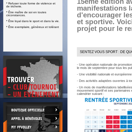
15ème édition a
* Refuser toute forme de violence et
E
manifestations l
de tricherie.
* Être maître de soi en toutes
d'encourager les
circonstances.
et sportive. Vo
* Être loyal dans le sport et dans la vie.
projet pour le r
* Être exemplaire, généreux et tolérant
SENTEZ VOUS SPORT : DE QUOI
- Une opération nationale de promotion
le mois de septembre pour tous les pub
- Une visibilité nationale et européenne
TROUVER
- Des activités adaptées ouvertes à to
- CLUB/TOURNOI
- Un mois de manifestations labellisée
mouvement sportif et ses partenaires et
- UN EVÈNEMENT
calendrier suivant :
BOUTIQUE OFFICIELLE
APPEL À BÉNÉVOLES
MY FFVOLLEY