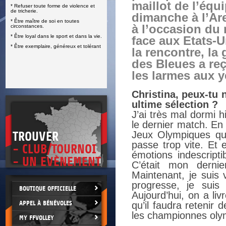
maillot de l’équ
* Refuser toute forme de violence et
E
de tricherie.
dimanche à l’Ar
* Être maître de soi en toutes
à l’occasion du
circonstances.
* Être loyal dans le sport et dans la vie.
face aux Etats-U
* Être exemplaire, généreux et tolérant
la rencontre, la
des Bleues a re
les larmes aux 
Christina, peux-tu 
ultime sélection ?
J’ai très mal dormi 
le dernier match. En
Jeux Olympiques qu’
TROUVER
passe trop vite. Et 
- CLUB/TOURNOI
émotions indescript
- UN EVÈNEMENT
C’était mon derni
Maintenant, je suis
progresse, je suis
BOUTIQUE OFFICIELLE
Aujourd’hui, on a liv
APPEL À BÉNÉVOLES
qu’il faudra reteni
les championnes olym
MY FFVOLLEY