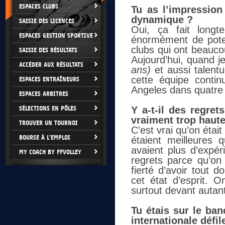
ESPACES CLUBS
Tu as l’impression
dynamique ?
SAISIE DES LICENCES
Oui, ça fait long
ESPACES GESTION SPORTIVE
énormément de potent
clubs qui ont beauco
SAISIE DES RÉSULTATS
Aujourd’hui, quand j
ACCÉDER AUX RÉSULTATS
ans)
et aussi talent
cette équipe contin
ESPACES ENTRAÎNEURS
Angeles dans quatre
ESPACES ARBITRES
SÉLECTIONS EN PÔLES
Y a-t-il des regret
vraiment trop haute
TROUVER UN TOURNOI
C’est vrai qu’on était
BOURSE À L'EMPLOI
étaient meilleures 
avaient plus d’expér
MY COACH BY FFVOLLEY
regrets parce qu’on
fierté d’avoir tout 
cet état d’esprit.
surtout devant autan
Tu étais sur le ban
internationale défil