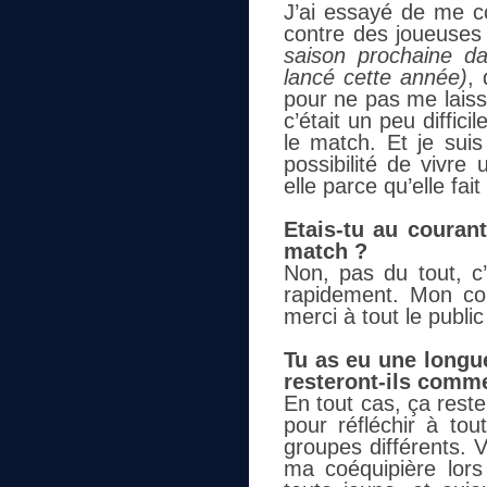
J’ai essayé de me co
contre des joueuses
saison prochaine d
lancé cette année)
, 
pour ne pas me laiss
c’était un peu diffici
le match. Et je su
possibilité de vivr
elle parce qu’elle fa
Etais-tu au couran
match ?
Non, pas du tout, c’
rapidement. Mon conj
merci à tout le public
Tu as eu une longue
resteront-ils comme
En tout cas, ça rest
pour réfléchir à to
groupes différents. 
ma coéquipière lor