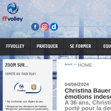
FFVOLLEY
PRATIQUER
SE FORMER
EQU
ZOOM SUR...
HOME
Accueil
>>
S
COMITÉ DU FAIR PLAY
LUTTE CONTRE LES VIOLENCES
MA PETITE
04/08/2024
Christina Bauer
émotions indesc
A 36 ans, Christ
* Se conformer aux règles du jeu.
* Respecter les décisions de l’arbitre.
porté pour la der
*Respecter adversaires et partenaires.