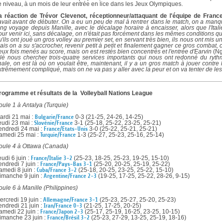
e niveau, à un mois de leur entrée en lice dans les Jeux Olympiques.
a réaction de Trévor Clevenot, réceptionneur/attaquant de l'équipe de France
avait avant de débuter. On a eu un peu de mal à rentrer dans le match, on a manqué 
ong voyage depuis Manille, avec le décalage horaire à encaisser, alors que l'Itali
our venir ici, sans décalage, on n'était pas forcément dans les mêmes conditions qu'
u'ils ont joué un gros volley au premier set, en servant très bien, ils nous ont mis un
ais on a su s'accrocher, revenir petit à petit et finalement gagner ce gros combat, c
eux fois menés au score, mais on est restés bien concentrés et l'entrée d'Earvin
(N
llé nous chercher trois-quatre services importants qui nous ont redonné du ryth
inale, on est là où on voulait être, maintenant, il y a un gros match à jouer contr
xtrêmement compliqué, mais on ne va pas y aller avec la peur et on va tenter de les 
rogramme et résultats de la Volleyball Nations League
oule 1 à Antalya (Turquie)
ardi 21 mai :
Bulgarie/France
0-3 (21-25, 24-26, 14-25)
eudi 23 mai :
Slovénie/France
3-1 (25-18, 25-22, 23-25, 25-21)
endredi 24 mai :
France/Etats-Unis
3-0 (25-22, 25-21, 25-21)
amedi 25 mai :
Turquie/France
1-3 (25-27, 25-23, 25-16, 25-14)
oule 4 à Ottawa (Canada)
eudi 6 juin :
France/Italie 3-2
(25-23, 18-25, 25-23, 19-25, 15-10)
endredi 7 juin :
France/Pays-Bas 3-1
(25-20, 20-25, 25-19, 25-22)
amedi 8 juin :
Cuba/France 3-2
(25-18, 20-25, 23-25, 25-22, 15-10)
imanche 9 juin :
Argentine/France 2-3
(19-25, 17-25, 25-22, 28-26, 9-15)
oule 6 à Manille (Philippines)
ercredi 19 juin :
Allemagne/France 3-1
(25-23, 25-27, 25-20, 25-23)
endredi 21 juin :
Iran/France 0-3
(21-25, 17-25, 20-25)
amedi 22 juin :
France/Japon 2-3
(25-17, 25-19, 16-25, 23-25, 10-15)
imanche 23 juin :
France/Brésil 3-2
(25-23, 27-29, 13-25, 25-19, 18-16)