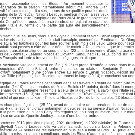
DOCUMENTS UTILES
ission accomplie pour les Bleus ! Au moment d’attaquer la
SITUATION SANITAIR
réparation de la saison internationale début mai, Andrea Giani
COVID-19
vait fixé comme objectif à ses joueurs de se qualifier pour les demi-
inales de la Volleyball Nations League, meilleur moyen à ses yeux
e préparer les Jeux Olympiques de Paris 2024, le grand objectif de
CLIQUEZ ICI
>
’été. Ce qu’ils ont réussi à faire ce vendredi en battant en quarts de
inale l’Italie au terme d’une partie qui aura été particulièrement
ndécise.
n match que les Bleus, dans leur six-type du moment et avec Earvin Ngapeth de ret
es favoris, sachant qu’en face, le staff transalpin, emmené par Ferdinando De Giorgi,
es titulaires habituels pour les faire souffler à un mois des Jeux. Est-ce pour cet
oniutti sont passés à côté de leur début de match ? Toujours est-il que le premie
quipe transalpine alignée au coup d’envoi (22 ans de moyenne d’âge), grâce n
es deux centraux Leandro Mosca et Giovanni Sanguinetti (15 et 10 points sur l’e
es Français ont tardé à trouver les bons réglages en attaque.
a Nazionale vire logiquement en tête (19-25) et prend d’entrée le score dans le d
oéquipiers d’Antoine Brizard, entré à la passe au relais de Benjamin Toniutti,
rofitant notamment d’une bonne entrée au service d’Earvin Ngapeth, décisif su
evin Tillie (15 points). Les Tricolores prennent le large (20-14) et concluent sur un
’équipe de France retombe cependant dans ses travers du début de match, vite me
anche (14-19), les partenaires de Mattia Bottolo (18 points), décisif dans le mone
cénario de la quatrième ressemble à celui de la deuxième, à savoir que l’Italie réu
aire renverser (15-13) sur une série au service de Trévor Clevenot, très percutant 
oints) et qui permet à Kevin Tillie et à Nicolas Le Goff de briller au bloc (13 blocs à 5
es champions égalisent (25-22), avant de connaître un tie-break en forme de mon
uis 4-7), ils recollent, grâce notamment à deux séries au service d’Earvin Ngapeth
ur la percussion d’un Jean Patry très régulier tout au long du match (meilleur mar
1) sur un ace de Quentin Jouffroy, auteur d’une bonne rentrée.
omme en 2018 (deuxième place), 2021 (troisième) et 2022 (victoire), la France se
olleyball Nations League, elle va défier samedi, toujours à Lodz, la Pologne,
énéficié de 24 heures de récupération en plus (elle a battu le Brésil 3-1 jeudi en q
ublic. La mission semble compliquée, mais les Bleus n’auront cette fois rien à per