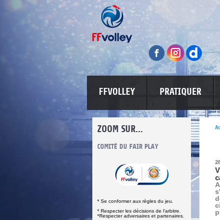
FFVOLLEY
PRATIQUER
ZOOM SUR...
Ac
INFORMATIONS CORONAVIRUS
COMITÉ DU FAIR PLAY
LUTTE CONT
2
V
c
A
s
d
* Se conformer aux règles du jeu.
c
* Respecter les décisions de l’arbitre.
p
*Respecter adversaires et partenaires.