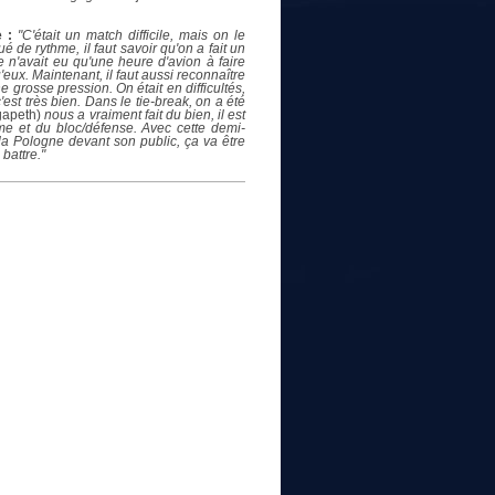
 :
"C'était un match difficile, mais on le
de rythme, il faut savoir qu'on a fait un
e n'avait eu qu'une heure d'avion à faire
eux. Maintenant, il faut aussi reconnaître
e grosse pression. On était en difficultés,
'est très bien. Dans le tie-break, on a été
gapeth)
nous a vraiment fait du bien, il est
me et du bloc/défense. Avec cette demi-
e la Pologne devant son public, ça va être
battre."