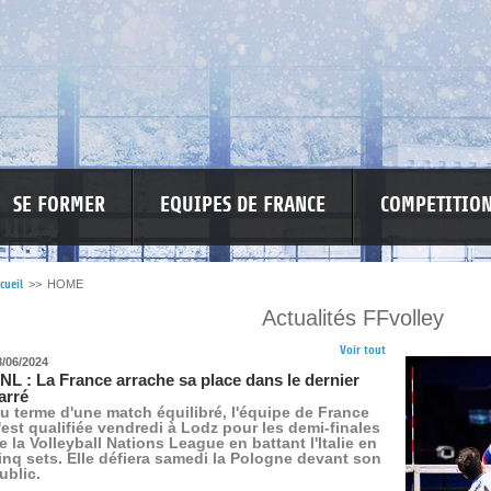
SE FORMER
EQUIPES DE FRANCE
COMPETITIO
cueil
>>
HOME
Actualités FFvolley
RE LES VIOLENCES
MA PETITE SPONSO
INFORMATIONS CORONAVIR
Voir tout
8/06/2024
NL : La France arrache sa place dans le dernier
arré
u terme d'une match équilibré, l'équipe de France
'est qualifiée vendredi à Lodz pour les demi-finales
e la Volleyball Nations League en battant l'Italie en
inq sets. Elle défiera samedi la Pologne devant son
ublic.