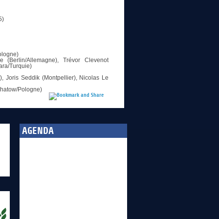
5)
Pologne)
e (Berlin/Allemagne), Trévor Clevenot
ara/Turquie)
), Joris Seddik (Montpellier), Nicolas Le
lchatow/Pologne)
AGENDA