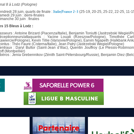
inal 8 à Lodz (Pologne)
endredi 28 juin, quarts de finale :
Italie/France 2-3
(25-19, 20-25, 25-22, 22-25, 11-1
amedi 29 juin : demi-finales
imanche 30 juin : finales
es 15 Bleus à Lodz :
asseurs : Antoine Brizard (Piacenza/Italie), Benjamin Toniutti (Jastrzebski Wegiel/
éceptionneurs/attaquants : Yacine Louati (Rzeszow/Pologne), Timothée Carl
Zawiercie/Pologne), Kevin Tillie (Varsovie/Pologne), Earvin Ngapeth (Halkbank Ank
ointus : Théo Faure (Cisterna/Italie), Jean Patry (Jastrzebski Wegiel/Pologne)
entraux : Daryl Bultor (Saint-Jean d’Illac), Quentin Jouffroy (Le Plessis-Robinson
off (Montpellier)
ibéros : Jenia Grebennikov (Zénith Saint-Pétersbourg/Russie), Benjamin Diez (Be