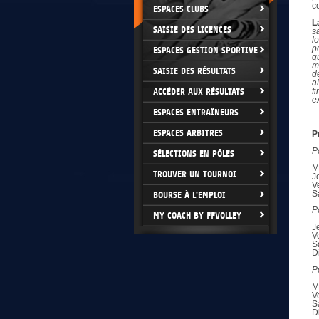
c
ESPACES CLUBS
L
SAISIE DES LICENCES
s
l
p
ESPACES GESTION SPORTIVE
q
m
SAISIE DES RÉSULTATS
d
a
ACCÉDER AUX RÉSULTATS
f
e
ESPACES ENTRAÎNEURS
ESPACES ARBITRES
P
P
SÉLECTIONS EN PÔLES
M
TROUVER UN TOURNOI
J
V
S
BOURSE À L'EMPLOI
P
MY COACH BY FFVOLLEY
J
V
S
D
P
M
V
S
D