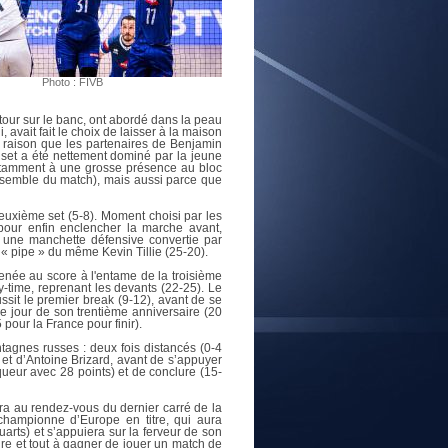
E
Photo : FIVB
our sur le banc, ont abordé dans la peau
 avait fait le choix de laisser à la maison
te raison que les partenaires de Benjamin
r set a été nettement dominé par la jeune
otamment à une grosse présence au bloc
nsemble du match), mais aussi parce que
euxième set (5-8). Moment choisi par les
 pour enfin enclencher la marche avant,
r une manchette défensive convertie par
e « pipe » du même Kevin Tillie (25-20).
née au score à l'entame de la troisième
y-time, reprenant les devants (22-25). Le
ssit le premier break (9-12), avant de se
le jour de son trentième anniversaire (20
 pour la France pour finir).
tagnes russes : deux fois distancés (0-4
 et d’Antoine Brizard, avant de s’appuyer
queur avec 28 points) et de conclure (15-
ra au rendez-vous du dernier carré de la
 championne d’Europe en titre, qui aura
uarts) et s’appuiera sur la ferveur de son
dre et tout à gagner de jouer un match de