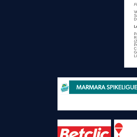
F
V
S
D
L
P
R
(
P
C
G
L