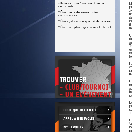
DOCUMENTS UTILES
M
* Refuser toute forme de violence et
SITUATION SANITAIRE
de tricherie.
p
COVID-19
a
* Être maître de soi en toutes
f
circonstances.
d
CLIQUEZ ICI
>
l
* Être loyal dans le sport et dans la vie.
f
* Être exemplaire, généreux et tolérant
i
U
d
s
T
é
d
l
L
c
p
K
TROUVER
L
m
- CLUB/TOURNOI
s
f
- UN EVÈNEMENT
p
L
p
s
BOUTIQUE OFFICIELLE
1
APPEL À BÉNÉVOLES
C
V
MY FFVOLLEY
b
p