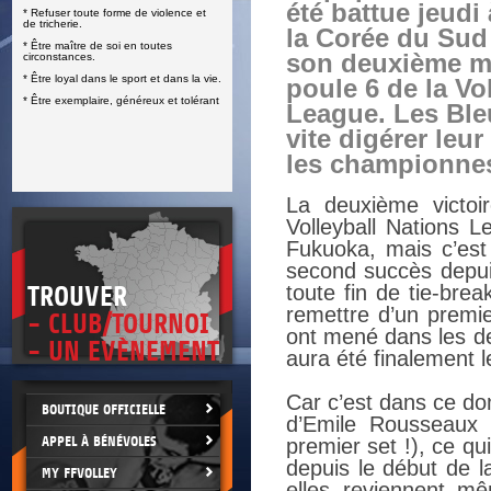
été battue jeudi
* Refuser toute forme de violence et
E
de tricherie.
la Corée du Sud 
* Être maître de soi en toutes
son deuxième ma
circonstances.
* Être loyal dans le sport et dans la vie.
poule 6 de la Vo
* Être exemplaire, généreux et tolérant
League. Les Ble
vite digérer leu
les championne
La deuxième victoi
Volleyball Nations L
Fukuoka, mais c’est
second succès depuis
toute fin de tie-bre
TROUVER
remettre d’un premie
- CLUB/TOURNOI
ont mené dans les de
- UN EVÈNEMENT
aura été finalement l
Car c’est dans ce do
BOUTIQUE OFFICIELLE
d’Emile Rousseaux 
APPEL À BÉNÉVOLES
premier set !), ce q
depuis le début de l
MY FFVOLLEY
elles reviennent m