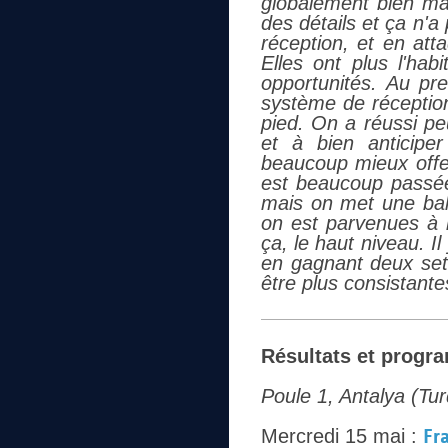
globalement bien maî
des détails et ça n'a
réception, et en att
Elles ont plus l'hab
opportunités. Au pre
système de réception 
pied. On a réussi pe
et à bien anticiper
beaucoup mieux offe
est beaucoup passée
mais on met une ball
on est parvenues à re
ça, le haut niveau. I
en gagnant deux sets
être plus consistante
Résultats et progr
Poule 1, Antalya (Tur
Mercredi 15 mai :
Fr