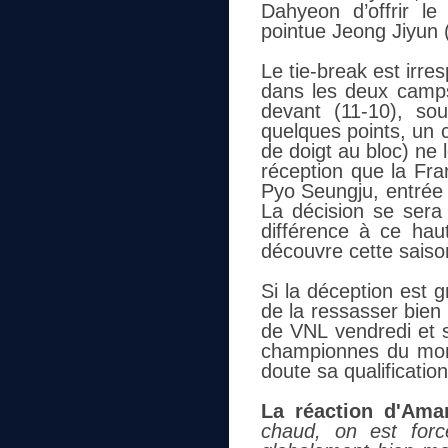
Dahyeon d’offrir le
pointue Jeong Jiyun (
Le tie-break est irre
dans les deux camps.
devant (11-10), so
quelques points, un 
de doigt au bloc) ne 
réception que la Fra
Pyo Seungju, entrée 
La décision se sera 
différence à ce hau
découvre cette saiso
Si la déception est 
de la ressasser bien
de VNL vendredi et 
championnes du mond
doute sa qualification
La réaction d'Aman
chaud, on est for