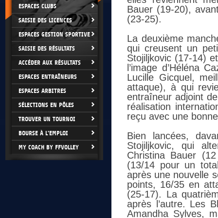
ESPACES CLUBS
Bauer (19-20), avan
(23-25).
SAISIE DES LICENCES
ESPACES GESTION SPORTIVE
La deuxième manche 
qui creusent un pet
SAISIE DES RÉSULTATS
Stojiljkovic (17-14)
ACCÉDER AUX RÉSULTATS
l’image d’Héléna Ca
Lucille Gicquel, m
ESPACES ENTRAÎNEURS
attaque), à qui revi
ESPACES ARBITRES
entraîneur adjoint d
SÉLECTIONS EN PÔLES
réalisation internat
reçu avec une bonne 
TROUVER UN TOURNOI
BOURSE À L'EMPLOI
Bien lancées, dava
Stojiljkovic, qui a
MY COACH BY FFVOLLEY
Christina Bauer (1
(13/14 pour un tota
après une nouvelle s
points, 16/35 en at
(25-17). La quatriè
après l’autre. Les 
Amandha Sylves, ma