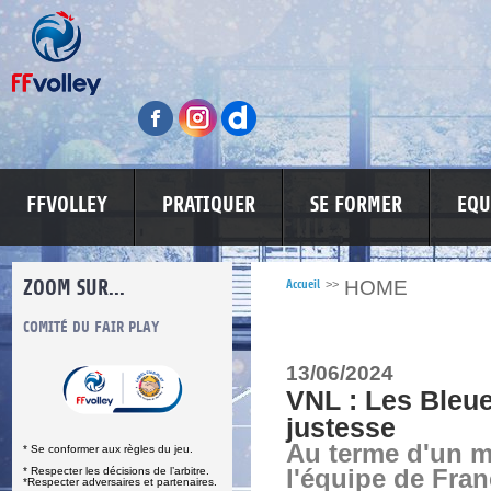
FFVOLLEY
PRATIQUER
SE FORMER
EQU
ZOOM SUR...
HOME
Accueil
>>
S
COMITÉ DU FAIR PLAY
LUTTE CONTRE LES VIOLENCES
MA PETITE
13/06/2024
VNL : Les Bleue
justesse
Au terme d'un ma
* Se conformer aux règles du jeu.
* Respecter les décisions de l’arbitre.
l'équipe de Fran
*Respecter adversaires et partenaires.