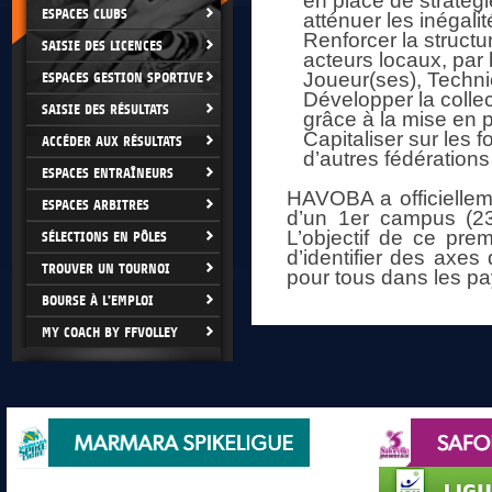
en place de stratégi
ESPACES CLUBS
atténuer les inéga
Renforcer la structu
SAISIE DES LICENCES
acteurs locaux, par 
Joueur(ses), Technici
ESPACES GESTION SPORTIVE
Développer la collec
SAISIE DES RÉSULTATS
grâce à la mise en p
Capitaliser sur les 
ACCÉDER AUX RÉSULTATS
d’autres fédérations 
ESPACES ENTRAÎNEURS
HAVOBA a officiellem
ESPACES ARBITRES
d’un 1er campus (23
L’objectif de ce pre
SÉLECTIONS EN PÔLES
d’identifier des axe
TROUVER UN TOURNOI
pour tous dans les pa
BOURSE À L'EMPLOI
MY COACH BY FFVOLLEY