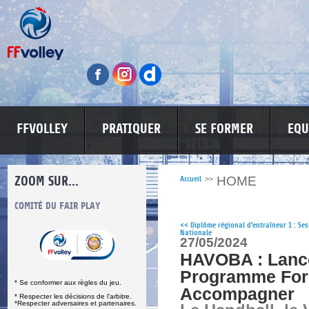
FFVOLLEY
PRATIQUER
SE FORMER
EQU
ZOOM SUR...
HOME
Accueil
>>
S
COMITÉ DU FAIR PLAY
LUTTE CONTRE LES VIOLENCES
MA PETITE
<<
Diplôme régional d'entraîneur 1 : Se
Nationale
27/05/2024
HAVOBA : Lanc
Programme For
* Se conformer aux règles du jeu.
Accompagner
* Respecter les décisions de l’arbitre.
*Respecter adversaires et partenaires.