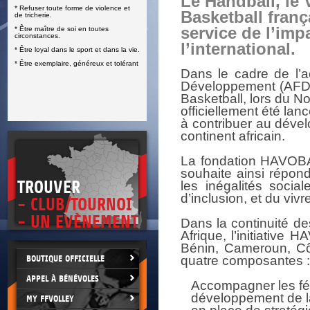
Le Handball, le V
* Refuser toute forme de violence et
E
Basketball franç
de tricherie.
service de l’imp
* Être maître de soi en toutes
circonstances.
l’international.
* Être loyal dans le sport et dans la vie.
* Être exemplaire, généreux et tolérant
Dans le cadre de l’a
Développement (AFD) e
Basketball, lors du
officiellement été l
à contribuer au dévelo
continent africain.
La fondation HAVOBA,
souhaite ainsi répondr
TROUVER
les inégalités socia
d’inclusion, et du viv
- CLUB/TOURNOI
- UN EVÈNEMENT
Dans la continuité des
Afrique, l’initiative
Bénin, Cameroun, Côt
BOUTIQUE OFFICIELLE
quatre composantes :
APPEL À BÉNÉVOLES
Accompagner les fé
développement de la 
MY FFVOLLEY