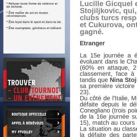
Lucille Gicquel 
* Refuser toute forme de violence et
E
de tricherie.
Stojiljkovic, qui
* Être maître de soi en toutes
clubs turcs resp
circonstances.
* Être loyal dans le sport et dans la vie.
et Cukurova, on
* Être exemplaire, généreux et tolérant
gagné.
Etranger
La 15e journée a ét
évoluant dans le Ch
(60% en attaque, 2 
classement, face à
tandis que
Nina Stoj
TROUVER
sa première victoire
- CLUB/TOURNOI
23).
- UN EVÈNEMENT
Du côté de l’Italie,
défaite depuis le d
Conegliano (trois poi
BOUTIQUE OFFICIELLE
de la 16e journée su
15), match au cours
APPEL À BÉNÉVOLES
La situation au cla
MY FFVOLLEY
la défaite des parte