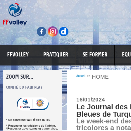
FFVOLLEY
PRATIQUER
SE FORMER
EQU
ZOOM SUR...
HOME
Accueil
>>
S
COMITÉ DU FAIR PLAY
LUTTE CONTRE LES VIOLENCES
MA PETITE
16/01/2024
Le Journal des 
Bleues de Turqui
Le week-end des
* Se conformer aux règles du jeu.
* Respecter les décisions de l’arbitre.
tricolores a no
*Respecter adversaires et partenaires.