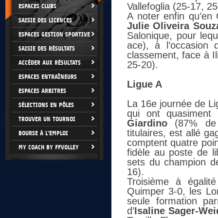
Vallefoglia (25-17, 2
ESPACES CLUBS
A noter enfin qu’en
SAISIE DES LICENCES
Julie Oliveira Souz
Salonique, pour lequ
ESPACES GESTION SPORTIVE
ace), à l’occasion
SAISIE DES RÉSULTATS
classement, face à I
ACCÉDER AUX RÉSULTATS
25-20).
ESPACES ENTRAÎNEURS
Ligue A
ESPACES ARBITRES
La 16e journée de Li
SÉLECTIONS EN PÔLES
qui ont quasiment
TROUVER UN TOURNOI
Giardino
(87% de r
titulaires, est allé
BOURSE À L'EMPLOI
comptent quatre poin
MY COACH BY FFVOLLEY
fidèle au poste de l
sets du champion de
16).
Troisième à égalit
Quimper 3-0, les Lo
seule formation par
d’
Isaline Sager-Wei