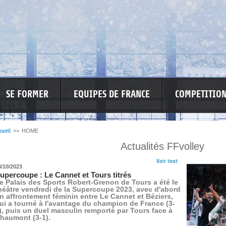
SE FORMER
EQUIPES DE FRANCE
COMPETITIO
cueil
>>
HOME
Actualités FFvolley
RE LES VIOLENCES
MA PETITE SPONSO
INFORMATIONS CORONAVIR
Voir tout
3/10/2023
upercoupe : Le Cannet et Tours titrés
e Palais des Sports Robert-Grenon de Tours a été le
héâtre vendredi de la Supercoupe 2023, avec d'abord
n affrontement féminin entre Le Cannet et Béziers,
ui a tourné à l'avantage du champion de France (3-
), puis un duel masculin remporté par Tours face à
haumont (3-1).