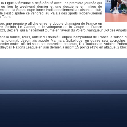
DOCUMENTS UTILES
i la Ligue A féminine a déjà débuté avec une première journée qui
SITUATION SANITAIR
 eu lieu le week-end dernier et une deuxième en milieu de
COVID-19
emaine, la Supercoupe lance traditionnellement la saison de club,
lle s'est disputée ce vendredi au Palais des Sports Robert-Grenon
e Tours.
CLIQUEZ ICI
>
vec une première affiche entre le double champion de France en
itre féminin, Le Cannet, et le vainqueur de la Coupe de France
023, Béziers, qui a nettement tourné en faveur du Volero, vainqueur 3-0 des Angels
ans la foulée, Tours, auteur du doublé Coupe/Championnat de France la saison de
hampionnat, désormais appelé Marmara Spikeligue, en quatre sets accrochés (
remier match officiel sous ses nouvelles couleurs, l'ex-Toulousain Antoine Poth
olleyball Nations League en juin dernier, a inscrit 15 points (43% en attaque, 2 bloc