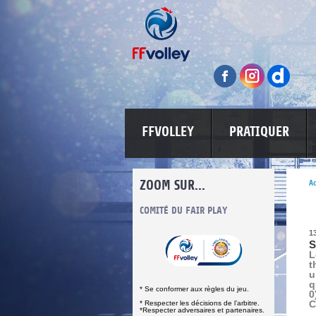
FFVOLLEY
PRATIQUER
ZOOM SUR...
Ac
INFORMATIONS CORONAVIRUS
COMITÉ DU FAIR PLAY
LUTTE CONT
1
S
L
t
u
q
* Se conformer aux règles du jeu.
0
C
* Respecter les décisions de l’arbitre.
*Respecter adversaires et partenaires.