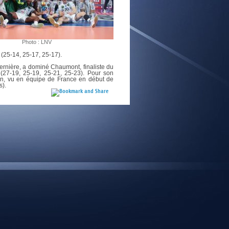
E
Photo : LNV
 (25-14, 25-17, 25-17).
rnière, a dominé Chaumont, finaliste du
27-19, 25-19, 25-21, 25-23). Pour son
ron, vu en équipe de France en début de
s).