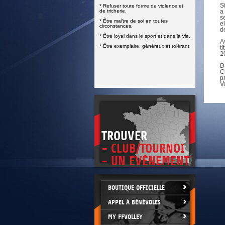
DOCUMENTS UTILES
S
* Refuser toute forme de violence et
SITUATION SANITAIRE
de tricherie.
a
COVID-19
s
* Être maître de soi en toutes
e
circonstances.
d
CLIQUEZ ICI
>
* Être loyal dans le sport et dans la vie.
A
* Être exemplaire, généreux et tolérant
t
2
D
C
p
V
TROUVER
- CLUB/TOURNOI
- UN EVÈNEMENT
BOUTIQUE OFFICIELLE
APPEL À BÉNÉVOLES
MY FFVOLLEY