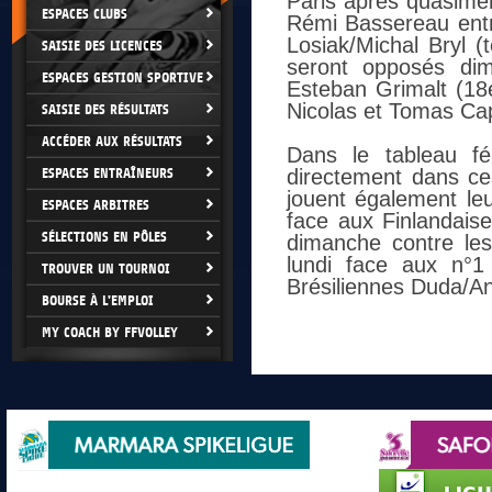
Paris après quasimen
ESPACES CLUBS
Rémi Bassereau entr
Losiak/Michal Bryl (
SAISIE DES LICENCES
seront opposés dim
ESPACES GESTION SPORTIVE
Esteban Grimalt (18e
Nicolas et Tomas Ca
SAISIE DES RÉSULTATS
ACCÉDER AUX RÉSULTATS
Dans le tableau fé
ESPACES ENTRAÎNEURS
directement dans ce
jouent également le
ESPACES ARBITRES
face aux Finlandaise
SÉLECTIONS EN PÔLES
dimanche contre les
lundi face aux n°1
TROUVER UN TOURNOI
Brésiliennes Duda/An
BOURSE À L'EMPLOI
MY COACH BY FFVOLLEY