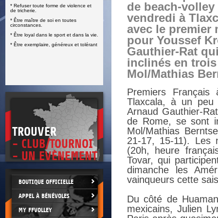
de beach-volley
* Refuser toute forme de violence et
E
de tricherie.
vendredi à Tlaxc
* Être maître de soi en toutes
circonstances.
avec le premier
* Être loyal dans le sport et dans la vie.
pour Youssef Kr
* Être exemplaire, généreux et tolérant
Gauthier-Rat qui
inclinés en troi
Mol/Mathias Ber
Premiers Français 
Tlaxcala, à un peu
Arnaud Gauthier-Rat,
de Rome, se sont i
TROUVER
Mol/Mathias Berntse
21-17, 15-11). Les 
- CLUB/TOURNOI
(20h, heure frança
- UN EVÈNEMENT
Tovar, qui participe
dimanche les Améri
vainqueurs cette sai
BOUTIQUE OFFICIELLE
APPEL À BÉNÉVOLES
Du côté de Huamant
mexicains, Julien Ly
MY FFVOLLEY