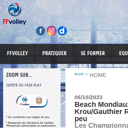
FFVOLLEY
PRATIQUER
SE FORMER
EQU
ZOOM SUR...
HOME
Accueil
>>
S
COMITÉ DU FAIR PLAY
LUTTE CONTRE LES VIOLENCES
MA PETITE
06/10/2023
Beach Mondiaux
Krou/Gauthier R
peu
* Se conformer aux règles du jeu.
* Respecter les décisions de l’arbitre.
Les Championn
*Respecter adversaires et partenaires.