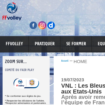
FFVOLLEY
PRATIQUER
SE FORMER
EQU
ZOOM SUR...
HOME
Accueil
>>
S
COMITÉ DU FAIR PLAY
LUTTE CONTRE LES VIOLENCES
MA PETITE
19/07/2023
VNL : Les Bleus
aux Etats-Unis
Après avoir rem
* Se conformer aux règles du jeu.
* Respecter les décisions de l’arbitre.
l’équipe de Fran
*Respecter adversaires et partenaires.