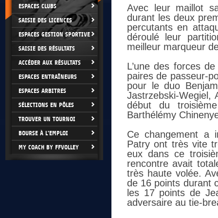
ESPACES CLUBS
Avec leur maillot 
durant les deux prem
SAISIE DES LICENCES
percutants en attaq
ESPACES GESTION SPORTIVE
déroulé leur partiti
meilleur marqueur de
SAISIE DES RÉSULTATS
ACCÉDER AUX RÉSULTATS
L’une des forces de 
paires de passeur-poi
ESPACES ENTRAÎNEURS
pour le duo Benjami
ESPACES ARBITRES
Jastrzebski-Wegiel, 
début du troisième
SÉLECTIONS EN PÔLES
Barthélémy Chinenyez
TROUVER UN TOURNOI
Ce changement a im
BOURSE À L'EMPLOI
Patry ont très vite
MY COACH BY FFVOLLEY
eux dans ce troisiè
rencontre avait tota
très haute volée. A
de 16 points durant 
les 17 points de Je
adversaire au tie-bre