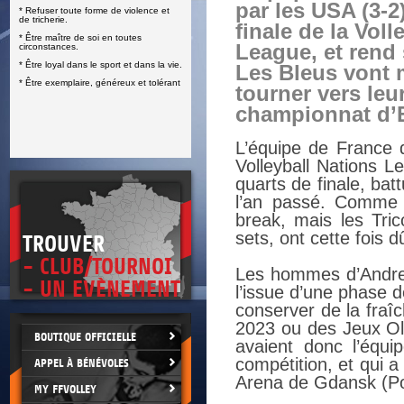
par les USA (3-2
* Refuser toute forme de violence et
E
de tricherie.
finale de la Voll
* Être maître de soi en toutes
League, et rend
circonstances.
* Être loyal dans le sport et dans la vie.
Les Bleus vont 
* Être exemplaire, généreux et tolérant
tourner vers leu
championnat d’E
L’équipe de France d
Volleyball Nations L
quarts de finale, bat
l’an passé. Comme 
break, mais les Tri
sets, ont cette fois d
TROUVER
- CLUB/TOURNOI
Les hommes d’Andrea 
- UN EVÈNEMENT
l’issue d’une phase d
conserver de la fraîc
2023 ou des Jeux Oly
BOUTIQUE OFFICIELLE
avaient donc l’équi
compétition, et qui a
APPEL À BÉNÉVOLES
Arena de Gdansk (Po
MY FFVOLLEY