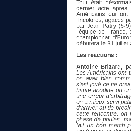
Tout était désorma
dernier acte après
Américains qui ont
Tricolores, agacés pa
par Jean Patry (6-9)
l’équipe de France, 
championnat d’Euro
débutera le 31 juille
Les réactions :
Antoine Brizard, p
Les Américains ont t
on avait bien comm
s’est joué ce tie-bre
haute anodine où on 
une erreur d’arbitr
on a mieux servi peti
d’arriver au tie-break
cette rencontre, on
phase de poules, mai
fait un bon match p