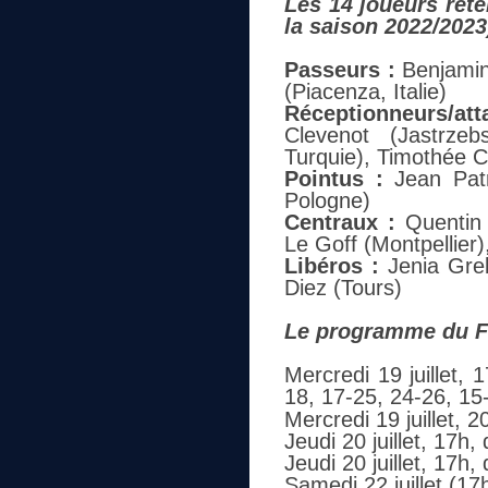
Les 14 joueurs rete
la saison 2022/2023
Passeurs :
Benjamin
(Piacenza, Italie)
Réceptionneurs/att
Clevenot (Jastrzeb
Turquie), Timothée C
Pointus :
Jean Patr
Pologne)
Centraux :
Quentin J
Le Goff (Montpellier)
Libéros :
Jenia Greb
Diez (Tours)
Le programme du Fi
Mercredi 19 juillet, 
18, 17-25, 24-26, 15
Mercredi 19 juillet, 2
Jeudi 20 juillet, 17h,
Jeudi 20 juillet, 17h,
Samedi 22 juillet (17