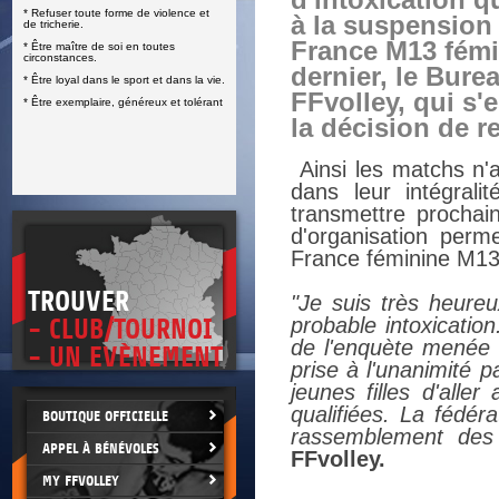
d'intoxication q
* Refuser toute forme de violence et
E
à la suspension
de tricherie.
France M13 fémi
* Être maître de soi en toutes
circonstances.
dernier, le Bure
* Être loyal dans le sport et dans la vie.
FFvolley, qui s'e
* Être exemplaire, généreux et tolérant
la décision de r
Ainsi les matchs n'a
dans leur intégral
transmettre prochai
d'organisation perm
France féminine M13
TROUVER
"Je suis très heureu
probable intoxicatio
- CLUB/TOURNOI
de l'enquète menée 
- UN EVÈNEMENT
prise à l'unanimité 
jeunes filles d'alle
qualifiées. La fédér
BOUTIQUE OFFICIELLE
rassemblement des 
APPEL À BÉNÉVOLES
FFvolley.
MY FFVOLLEY