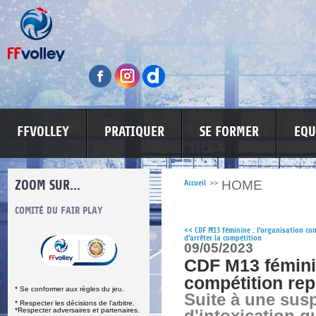
FFVOLLEY
PRATIQUER
SE FORMER
EQU
ZOOM SUR...
HOME
Accueil
>>
S
COMITÉ DU FAIR PLAY
LUTTE CONTRE LES VIOLENCES
MA PETITE
<<
CDF M13 féminine : l'organisation con
d'arrêter la compétition
09/05/2023
CDF M13 féminin
compétition re
* Se conformer aux règles du jeu.
Suite à une sus
* Respecter les décisions de l’arbitre.
*Respecter adversaires et partenaires.