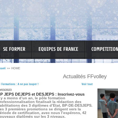
SE FORMER
EQUIPES DE FRANCE
COMPETITIO
cueil
>>
HOME
Actualités FFvolley
RE LES VIOLENCES
MA PETITE SPONSO
INFORMATIONS CORONAVIR
<
Formations : A ne pas louper !
Voir tout
9/03/2023
P JEPS DEJEPS et DESJEPS : Inscrivez-vous
l y a moins d’un an, le pôle formation
rofessionnalisation finalisait la rédaction des
abilitations des 3 diplômes d’Etat, BP-DE-DESJEPS.
es 3 premières promotions se dirigent vers la
ériode de certification, avec nous l’espérons, 42
ouveaux diplômés sur les 3 niveaux.