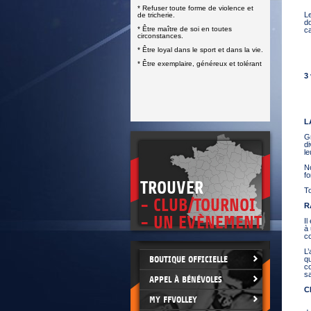
DOCUMENTS UTILES
* Refuser toute forme de violence et
SITUATION SANITAIRE
L
de tricherie.
COVID-19
do
* Être maître de soi en toutes
ca
circonstances.
CLIQUEZ ICI
>
-
* Être loyal dans le sport et dans la vie.
-
-
* Être exemplaire, généreux et tolérant
3
-
-
-
L
G
di
le
N
fo
TROUVER
To
- CLUB/TOURNOI
R
- UN EVÈNEMENT
Il
à
co
L’
BOUTIQUE OFFICIELLE
qu
co
sa
APPEL À BÉNÉVOLES
C
MY FFVOLLEY
-