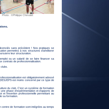
E
Photo : ©Philippe Chevalet
tions.
icenciés sans précédent ! Nos pratiques se
sation permettra à nos structures d’améliorer
ursuivre leur structuration.
ploi ou un salarié de se faire financer sa
ux contrats de professionnalisation.
 clubs.
professionnalisation est obligatoirement adossé
le DESJEPS est moins concerné par ce type de
 culture du club. C’est un système de formation
t une phase d’expérimentation et d’apports de
i et l’insertion professionnelle permettant au
e sa formation.
 centre de formation sont intégrées au temps