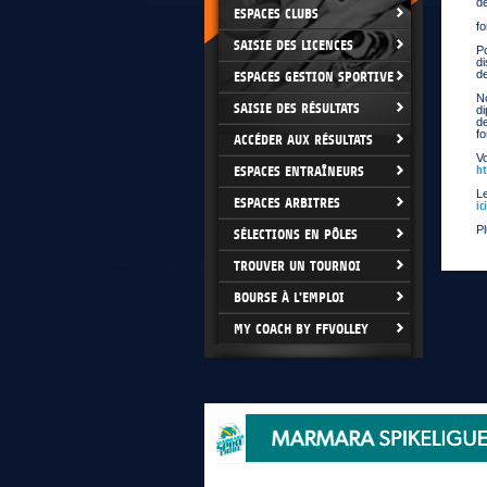
de
ESPACES CLUBS
-
fo
SAISIE DES LICENCES
Po
di
de
ESPACES GESTION SPORTIVE
N
SAISIE DES RÉSULTATS
di
d
fo
ACCÉDER AUX RÉSULTATS
V
ESPACES ENTRAÎNEURS
ht
Le
ESPACES ARBITRES
ici
Pl
SÉLECTIONS EN PÔLES
TROUVER UN TOURNOI
BOURSE À L'EMPLOI
MY COACH BY FFVOLLEY