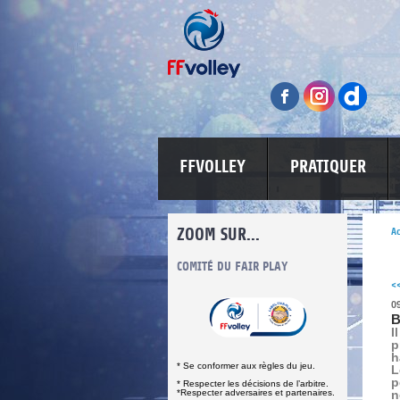
FFVOLLEY
PRATIQUER
ZOOM SUR...
Ac
INFORMATIONS CORONAVIRUS
COMITÉ DU FAIR PLAY
LUTTE CONT
<
0
B
I
p
h
* Se conformer aux règles du jeu.
L
p
* Respecter les décisions de l’arbitre.
*Respecter adversaires et partenaires.
n