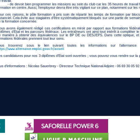
 travail.
 de devoir bien programmer les missions au sein du club car les 35 heures de travail
rmation en centre. Aussi, l’employeur devra être très vigilant sur ce plan, notamment sur le
ur ces raisons, le pôle formation a pris soin de répartir les temps de formation par blocs
stanciel. Cela évite aux stagiaires d’être systématiquement bloqués sur une partie de semai
 la formation concernée.
ous avons également rédigé ces certifications en miroir par rapport aux formations fédér
plômes d’Etat et les parcours fédéraux. Les entraîneurs ont ainsi tout intérêt à compléter l
e manière à obtenir des équivalences sur le BP DE ou DESJEPS. Dans cette optique, et da
rmations fédérales prennent tout leur sens.
ous trouverez sous le lien suivant toutes les informations sur l’alternance
tps://www.alternance.emploi.gouv.fr/accueil
s candidatures pour nos 3 diplômes d’Etat sont ouvertes ; vous pouvez vous rendre sur la p
us d'informations : Nicolas Sauerbrey - Directeur Technique National Adjoint - 06 69 30 05 9