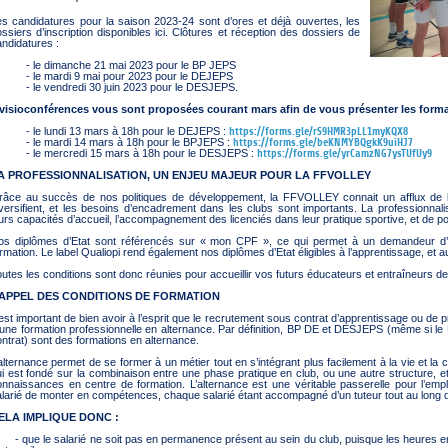
DOCUMENTS UTILES
SITUATION SANITAIR
es candidatures pour la saison 2023-24 sont d’ores et déjà ouvertes, les
COVID-19
ssiers d’inscription disponibles ici. Clôtures et réception des dossiers de
ndidatures :
CLIQUEZ ICI
>
 le dimanche 21 mai 2023 pour le BP JEPS
 le mardi 9 mai pour 2023 pour le DEJEPS
 le vendredi 30 juin 2023 pour le DESJEPS.
 visioconférences vous sont proposées courant mars afin de vous présenter les forma
 le lundi 13 mars à 18h pour le DEJEPS :
https://forms.gle/rS9HMR3pLL1myKQX8
 le mardi 14 mars à 18h pour le BPJEPS :
https://forms.gle/beKNMYBQgkK9uiHJ7
 le mercredi 15 mars à 18h pour le DESJEPS :
https://forms.gle/yrCamzNG7ysTUfUy9
A PROFESSIONNALISATION, UN ENJEU MAJEUR POUR LA FFVOLLEY
râce au succès de nos politiques de développement, la FFVOLLEY connait un afflux de l
versifient, et les besoins d’encadrement dans les clubs sont importants. La professionnali
urs capacités d’accueil, l’accompagnement des licenciés dans leur pratique sportive, et de po
os diplômes d’Etat sont référencés sur « mon CPF », ce qui permet à un demandeur d’em
rmation. Le label Qualiopi rend également nos diplômes d’Etat éligibles à l’apprentissage, et a
utes les conditions sont donc réunies pour accueillir vos futurs éducateurs et entraîneurs de
APPEL DES CONDITIONS DE FORMATION
 est important de bien avoir à l’esprit que le recrutement sous contrat d’apprentissage ou de 
 une formation professionnelle en alternance. Par définition, BP DE et DESJEPS (même si 
ntrat) sont des formations en alternance.
alternance permet de se former à un métier tout en s’intégrant plus facilement à la vie et la
i est fondé sur la combinaison entre une phase pratique en club, ou une autre structure, e
nnaissances en centre de formation. L’alternance est une véritable passerelle pour l’emplo
larié de monter en compétences, chaque salarié étant accompagné d’un tuteur tout au long d
ELA IMPLIQUE DONC :
 que le salarié ne soit pas en permanence présent au sein du club, puisque les heures en