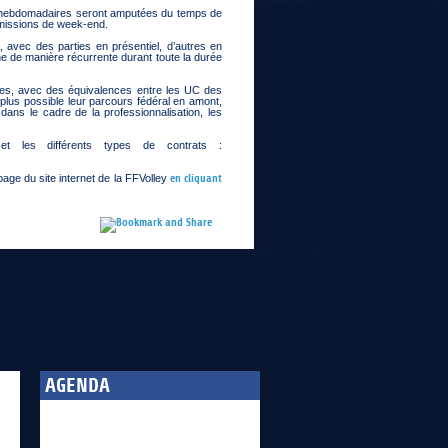
 hebdomadaires seront amputées du temps de
s missions de week-end.
, avec des parties en présentiel, d’autres en
ne de manière récurrente durant toute la durée
ales, avec des équivalences entre les UC des
e plus possible leur parcours fédéral en amont,
ns le cadre de la professionnalisation, les
 et les différents types de contrats :
age du site internet de la FFVolley
en cliquant
2
AGENDA