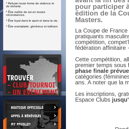
avant la fin des 
* Refuser toute forme de violence et
E
pour participer 
de tricherie.
édition de la C
* Être maître de soi en toutes
circonstances.
Masters.
* Être loyal dans le sport et dans la vie.
* Être exemplaire, généreux et tolérant
La Coupe de France M
pratiquants masculins 
compétition, compet’l
fédération affinitaire
Cette compétition, al
premier temps sous f
phase finale prévue 
catégories (féminines
TROUVER
ans. A noter que la m
- CLUB/TOURNOI
- UN EVÈNEMENT
Les inscriptions, gra
Espace Clubs
jusqu’
BOUTIQUE OFFICIELLE
APPEL À BÉNÉVOLES
MY FFVOLLEY