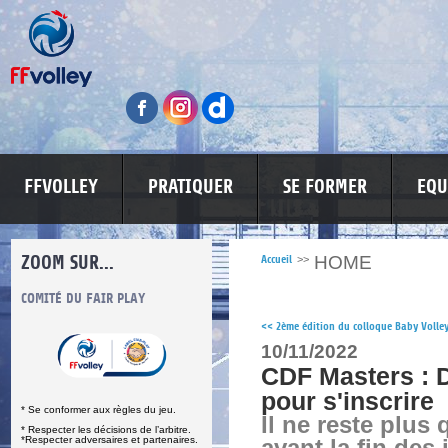
FFVOLLEY
PRATIQUER
SE FORMER
EQU
ZOOM SUR...
HOME
Accueil
>>
S
COMITÉ DU FAIR PLAY
LUTTE CONTRE LES VIOLENCES
MA PETITE
<<
2ème édition du colloque Baby Volle
10/11/2022
CDF Masters : D
pour s'inscrire
* Se conformer aux règles du jeu.
Il ne reste plus
* Respecter les décisions de l’arbitre.
*Respecter adversaires et partenaires.