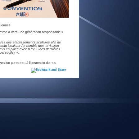
E
 jeunes.
gramme « Vers une génération responsable »
rès des établissements scolaires afin de
eau local sur l’ensemble des territoires
il mis en place avec l’UNSS ces dernières
paravolley ».
ention permettra à l’ensemble de nos