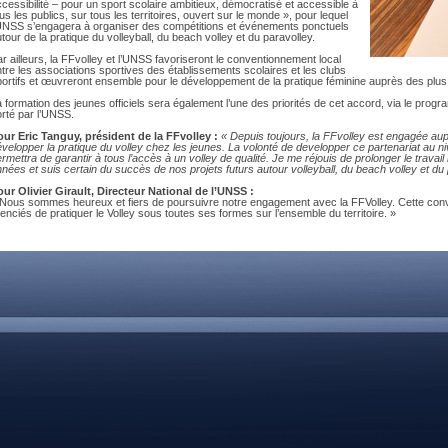
DOCUMENTS UTILES
cessibilité – pour un sport scolaire ambitieux, démocratisé et accessible à
us les publics, sur tous les territoires, ouvert sur le monde », pour lequel
SITUATION SANITAIR
’UNSS s’engagera à organiser des compétitions et événements ponctuels
COVID-19
tour de la pratique du volleyball, du beach volley et du paravolley.
r ailleurs, la FFvolley et l’UNSS favoriseront le conventionnement local
CLIQUEZ ICI
>
tre les associations sportives des établissements scolaires et les clubs
ortifs et œuvreront ensemble pour le développement de la pratique féminine auprès des plus
 formation des jeunes officiels sera également l’une des priorités de cet accord, via le pro
rté par l’UNSS.
our Eric Tanguy, président de la FFvolley :
« Depuis toujours, la FFvolley est engagée aup
velopper la pratique du volley chez les jeunes. La volonté de developper ce partenariat au niv
rmettra de garantir à tous l’accès à un volley de qualité. Je me réjouis de prolonger le trava
nées et suis certain du succès de nos projets futurs autour volleyball, du beach volley et du 
our Olivier Girault, Directeur National de l’UNSS :
 Nous sommes heureux et fiers de poursuivre notre engagement avec la FFVolley. Cette conv
cenciés de pratiquer le Volley sous toutes ses formes sur l’ensemble du territoire. »