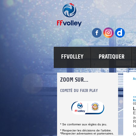
FFVOLLEY
PRATIQUER
ZOOM SUR...
Ac
INFORMATIONS CORONAVIRUS
COMITÉ DU FAIR PLAY
LUTTE CONT
<
Ro
0
L
E
a
R
* Se conformer aux règles du jeu.
l
* Respecter les décisions de l’arbitre.
*Respecter adversaires et partenaires.
C