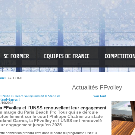
SE FORMER
EQUIPES DE FRANCE
COMPETITIO
cueil
>>
HOME
Actualités FFvolley
RE LES VIOLENCES
MA PETITE SPONSO
INFORMATIONS CORONAVIR
<
L’élite du beach volley investit le Stade de
Voir tout
land-Garros !
1/10/2022
a FFvolley et l'UNSS renouvellent leur engagement
n marge du Paris Beach Pro Tour qui se déroule
ctuellement sur le court Philippe Chatrier au stade
oland Garros, la FFvolley et l’UNSS ont renouvelé
eur engagement jusqu’en 2025.
ette convention prendra effet dans le cadre du programme UNSS «