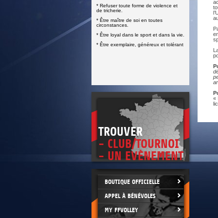
DOCUMENTS UTILES
ac
* Refuser toute forme de violence et
SITUATION SANITAIRE
to
de tricherie.
l
COVID-19
au
* Être maître de soi en toutes
circonstances.
Pa
CLIQUEZ ICI
>
en
* Être loyal dans le sport et dans la vie.
sp
* Être exemplaire, généreux et tolérant
La
po
P
dé
pe
an
P
«
li
TROUVER
- CLUB/TOURNOI
- UN EVÈNEMENT
BOUTIQUE OFFICIELLE
APPEL À BÉNÉVOLES
MY FFVOLLEY