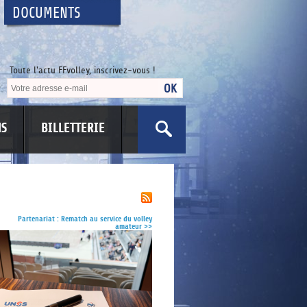
DOCUMENTS
Toute l'actu FFvolley, inscrivez-vous !
NS
BILLETTERIE
US
Partenariat : Rematch au service du volley
amateur
>>