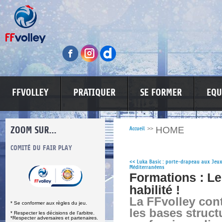
FFVOLLEY
PRATIQUER
SE FORMER
EQU
ZOOM SUR...
HOME
Accueil
>>
S
COMITÉ DU FAIR PLAY
LUTTE CONTRE LES VIOLENCES
MA PETITE
<<
Luka Basic : porte-drapeau aux Jeu
Méditerranéens
Formations : 
habilité !
La FFvolley con
* Se conformer aux règles du jeu.
les bases structu
* Respecter les décisions de l’arbitre.
*Respecter adversaires et partenaires.