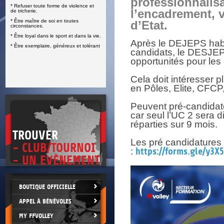
professionnalis
* Refuser toute forme de violence et
E
l’encadrement, v
de tricherie.
* Être maître de soi en toutes
d’Etat.
circonstances.
* Être loyal dans le sport et dans la vie.
Après le DEJEPS habi
* Être exemplaire, généreux et tolérant
candidats, le DESJEPS 
opportunités pour les
Cela doit intéresser p
en Pôles, Elite, CFCP
Peuvent pré-candidate
car seul l’UC 2 sera 
réparties sur 9 mois.
TROUVER
Les pré candidatures 
- CLUB/TOURNOI
:
https://forms.gle/y3
- UN EVÈNEMENT
BOUTIQUE OFFICIELLE
APPEL À BÉNÉVOLES
MY FFVOLLEY