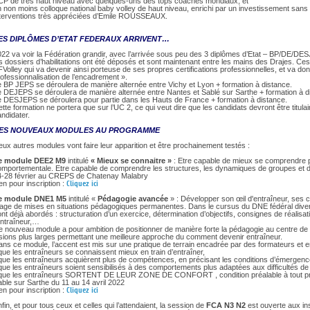
DOCUMENTS UTILES
CP de très haut niveau avec quelques-uns des tops coaches mondiaux, et
 non moins colloque national baby volley de haut niveau, enrichi par un investissement sans fai
SITUATION SANITAIR
nterventions très appréciées d’Emile ROUSSEAUX.
COVID-19
ES DIPLÔMES D’ETAT FEDERAUX ARRIVENT…
CLIQUEZ ICI
>
22 va voir la Fédération grandir, avec l’arrivée sous peu des 3 diplômes d’Etat – BP/DE/DESJ
s dossiers d’habilitations ont été déposés et sont maintenant entre les mains des Drajes. Ces
Volley qui va devenir ainsi porteuse de ses propres certifications professionnelles, et va don
ofessionnalisation de l’encadrement ».
 BP JEPS se déroulera de manière alternée entre Vichy et Lyon + formation à distance.
 DEJEPS se déroulera de manière alternée entre Nantes et Sablé sur Sarthe + formation à d
e DESJEPS se déroulera pour partie dans les Hauts de France + formation à distance.
tte formation ne portera que sur l’UC 2, ce qui veut dire que les candidats devront être titu
ndidater.
ES NOUVEAUX MODULES AU PROGRAMME
ux autres modules vont faire leur apparition et être prochainement testés :
e module DEE2 M9
intitulé
« Mieux se connaitre »
: Etre capable de mieux se comprendre po
omportementale. Etre capable de comprendre les structures, les dynamiques de groupes et d'
4-28 février au CREPS de Chatenay Malabry
en pour inscription :
Cliquez ici
e module DNE1 M5
intitulé «
Pédagogie avancée
» : Développer son œil d'entraîneur, ses
tage de mises en situations pédagogiques permanentes. Dans le cursus du DNE fédéral divers
nt déjà abordés : structuration d’un exercice, détermination d’objectifs, consignes de réalisat
entraîneur,…
e nouveau module a pour ambition de positionner de manière forte la pédagogie au centre de
sions plus larges permettant une meilleure approche du comment devenir entraîneur.
ns ce module, l’accent est mis sur une pratique de terrain encadrée par des formateurs et e
que les entraîneurs se connaissent mieux en train d’entraîner,
que les entraîneurs acquièrent plus de compétences, en précisant les conditions d’émergence
que les entraîneurs soient sensibilisés à des comportements plus adaptées aux difficultés de 
 que les entraîneurs SORTENT DE LEUR ZONE DE CONFORT , condition préalable à tout pr
ble sur Sarthe du 11 au 14 avril 2022
en pour inscription :
Cliquez ici
fin, et pour tous ceux et celles qui l’attendaient, la session de
FCA N3 N2
est ouverte aux ins