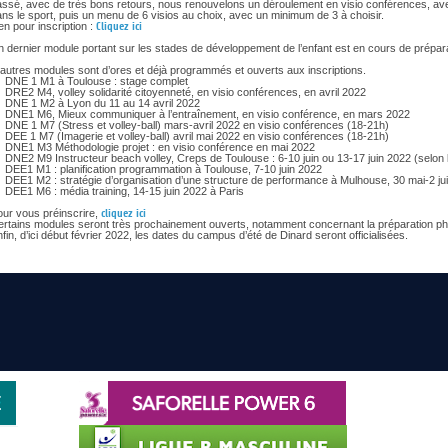
ssé, avec de très bons retours, nous renouvelons un déroulement en visio conférences, avec
ns le sport, puis un menu de 6 visios au choix, avec un minimum de 3 à choisir.
en pour inscription :
Cliquez ici
 dernier module portant sur les stades de développement de l’enfant est en cours de prépara
autres modules sont d’ores et déjà programmés et ouverts aux inscriptions.
DNE 1 M1 à Toulouse : stage complet
DRE2 M4, volley solidarité citoyenneté, en visio conférences, en avril 2022
DNE 1 M2 à Lyon du 11 au 14 avril 2022
DNE1 M6, Mieux communiquer à l’entraînement, en visio conférence, en mars 2022
DNE 1 M7 (Stress et volley-ball) mars-avril 2022 en visio conférences (18-21h)
DEE 1 M7 (Imagerie et volley-ball) avril mai 2022 en visio conférences (18-21h)
DNE1 M3 Méthodologie projet : en visio conférence en mai 2022
DNE2 M9 Instructeur beach volley, Creps de Toulouse : 6-10 juin ou 13-17 juin 2022 (selon l
DEE1 M1 : planification programmation à Toulouse, 7-10 juin 2022
DEE1 M2 : stratégie d’organisation d’une structure de performance à Mulhouse, 30 mai-2 ju
DEE1 M6 : média training, 14-15 juin 2022 à Paris
our vous préinscrire,
cliquez ici
ertains modules seront très prochainement ouverts, notamment concernant la préparation ph
fin, d’ici début février 2022, les dates du campus d’été de Dinard seront officialisées.