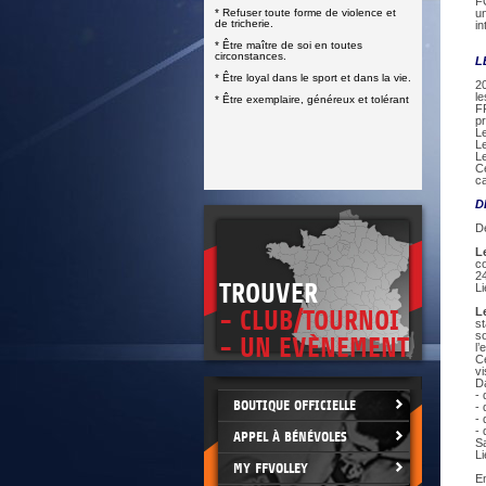
DOCUMENTS UTILES
F
* Refuser toute forme de violence et
un
SITUATION SANITAIRE
de tricherie.
i
COVID-19
* Être maître de soi en toutes
circonstances.
L
CLIQUEZ ICI
>
* Être loyal dans le sport et dans la vie.
20
le
* Être exemplaire, généreux et tolérant
FF
pr
Le
Le
L
Ce
ca
D
De
L
c
2
TROUVER
Li
L
- CLUB/TOURNOI
s
so
- UN EVÈNEMENT
l’
C
vi
Da
- 
BOUTIQUE OFFICIELLE
- 
- 
-
APPEL À BÉNÉVOLES
Sa
Li
MY FFVOLLEY
En