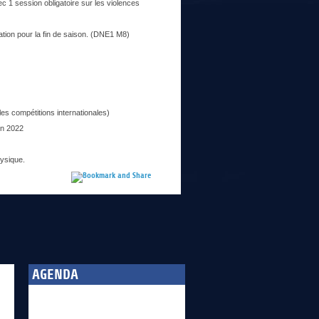
 1 session obligatoire sur les violences
tion pour la fin de saison. (DNE1 M8)
es compétitions internationales)
in 2022
ysique.
AGENDA