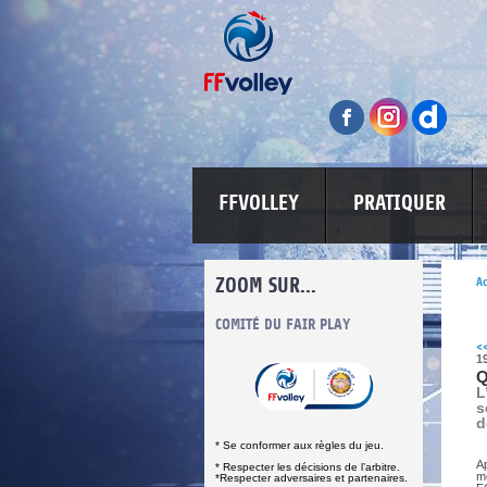
FFVOLLEY
PRATIQUER
ZOOM SUR...
Ac
INFORMATIONS CORONAVIRUS
COMITÉ DU FAIR PLAY
LUTTE CONT
<
1
Q
L
s
d
* Se conformer aux règles du jeu.
A
* Respecter les décisions de l’arbitre.
mo
*Respecter adversaires et partenaires.