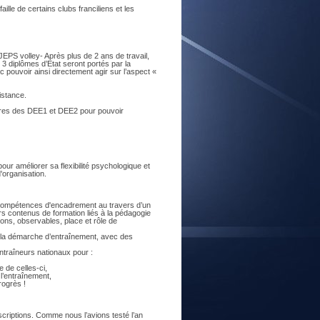
lle de certains clubs franciliens et les
E
EPS volley- Après plus de 2 ans de travail,
 3 diplômes d’Etat seront portés par la
c pouvoir ainsi directement agir sur l’aspect «
istance.
laires des DEE1 et DEE2 pour pouvoir
ur améliorer sa flexibilité psychologique et
organisation.
 compétences d'encadrement au travers d’un
 contenus de formation liés à la pédagogie
ions, observables, place et rôle de
 la démarche d’entraînement, avec des
ntraîneurs nationaux pour :
 de celles-ci,
l’entraînement,
ogrès !
criptions. Comme nous l’avions testé l’an