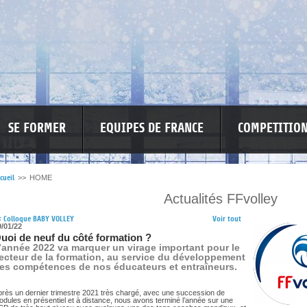
SE FORMER
EQUIPES DE FRANCE
COMPETITIO
cueil
>>
HOME
Actualités FFvolley
RE LES VIOLENCES
MA PETITE SPONSO
INFORMATIONS CORONAVIR
<
Colloque BABY VOLLEY
Voir tout
9/01/22
uoi de neuf du côté formation ?
’année 2022 va marquer un virage important pour le
ecteur de la formation, au service du développement
es compétences de nos éducateurs et entraîneurs.
près un dernier trimestre 2021 très chargé, avec une succession de
dules en présentiel et à distance, nous avons terminé l’année sur une