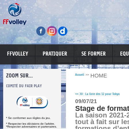
FFVOLLEY
PRATIQUER
SE FORMER
EQU
ZOOM SUR...
HOME
Accueil
>>
S
COMITÉ DU FAIR PLAY
LUTTE CONTRE LES VIOLENCES
MA PETITE
<<
JO : La liste des 12 pour Tokyo
09/07/21
Stage de forma
La saison 2021-
* Se conformer aux règles du jeu.
tout à fait sur le
* Respecter les décisions de l’arbitre.
formations d’en
*Respecter adversaires et partenaires.