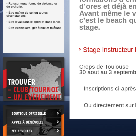
* Refuser toute forme de violence et
d’ores et déjà e
E
de tricherie.
Avant même le vo
* Être maître de soi en toutes
circonstances.
c’est le beach q
* Être loyal dans le sport et dans la vie.
stage.
* Être exemplaire, généreux et tolérant
Stage Instructeu
Creps de Toulouse
30 aout au 3 septem
TROUVER
Inscriptions ci-après
- CLUB/TOURNOI
- UN EVÈNEMENT
Ou directement sur le
BOUTIQUE OFFICIELLE
APPEL À BÉNÉVOLES
MY FFVOLLEY