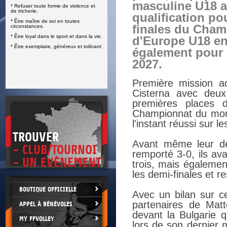
masculine U18 a
* Refuser toute forme de violence et
E
de tricherie.
qualification po
* Être maître de soi en toutes
finales du Cham
circonstances.
* Être loyal dans le sport et dans la vie.
d'Europe U18 en 
* Être exemplaire, généreux et tolérant
également pour 
2027.
Première mission ac
Cisterna avec deux
premières places d
Championnat du mon
l'instant réussi sur l
TROUVER
Avant même leur de
- CLUB/TOURNOI
remporté 3-0, ils av
- UN EVÈNEMENT
trois, mais également
les demi-finales et 
BOUTIQUE OFFICIELLE
Avec un bilan sur ce
partenaires de Mat
APPEL À BÉNÉVOLES
devant la Bulgarie q
MY FFVOLLEY
lors de son dernier 