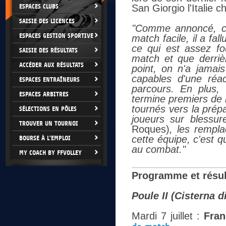
ESPACES CLUBS
San Giorgio l'Italie 
SAISIE DES LICENCES
"Comme annoncé, c'
ESPACES GESTION SPORTIVE
match facile, il a fall
ce qui est assez fo
SAISIE DES RÉSULTATS
match et que derriè
ACCÉDER AUX RÉSULTATS
point, on n'a jamai
capables d'une réac
ESPACES ENTRAÎNEURS
parcours. En plus, 
ESPACES ARBITRES
termine premiers de l
tournés vers la prépa
SÉLECTIONS EN PÔLES
joueurs sur blessu
TROUVER UN TOURNOI
Roques)
, les rempla
cette équipe, c'est 
BOURSE À L'EMPLOI
au combat."
MY COACH BY FFVOLLEY
Programme et résult
Poule II (Cisterna di
Mardi 7 juillet :
Fran