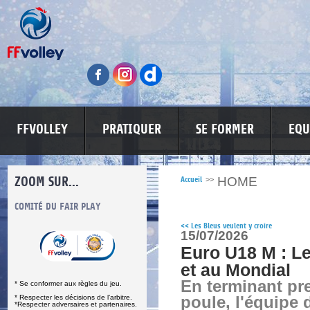
FFVOLLEY
PRATIQUER
SE FORMER
EQU
ZOOM SUR...
HOME
Accueil
>>
S
COMITÉ DU FAIR PLAY
LUTTE CONTRE LES VIOLENCES
MA PETITE
<<
Les Bleus veulent y croire
15/07/2026
Euro U18 M : Le
et au Mondial
En terminant pr
* Se conformer aux règles du jeu.
* Respecter les décisions de l’arbitre.
poule, l'équipe 
*Respecter adversaires et partenaires.