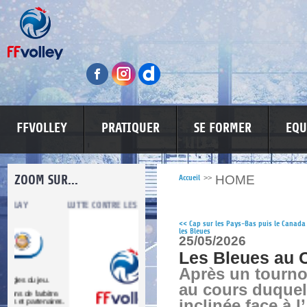
FFVOLLEY
PRATIQUER
SE FORMER
EQU
ZOOM SUR...
HOME
Accueil
>>
LUTTE CONTRE LES VIOLENCES
MA PETITE SPONSO
INFORMATI
<<
Cap sur les Pays-Bas puis le Canada
les Bleues
25/05/2026
Les Bleues au 
Après un tourno
au cours duquel 
re.
inclinée face à 
res.