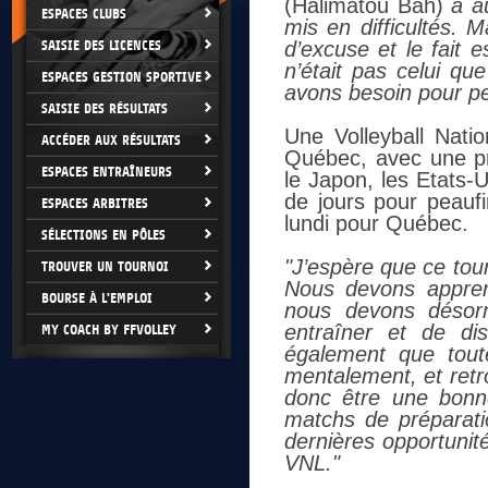
(Halimatou Bah)
a a
ESPACES CLUBS
mis en difficultés. 
SAISIE DES LICENCES
d’excuse et le fait 
n’était pas celui qu
ESPACES GESTION SPORTIVE
avons besoin pour p
SAISIE DES RÉSULTATS
Une Volleyball Nati
ACCÉDER AUX RÉSULTATS
Québec, avec une pr
ESPACES ENTRAÎNEURS
le Japon, les Etats-U
de jours pour peaufi
ESPACES ARBITRES
lundi pour Québec.
SÉLECTIONS EN PÔLES
"J’espère que ce tour
TROUVER UN TOURNOI
Nous devons appren
BOURSE À L'EMPLOI
nous devons désor
entraîner et de di
MY COACH BY FFVOLLEY
également que tout
mentalement, et ret
donc être une bonn
matchs de préparati
dernières opportunit
VNL."