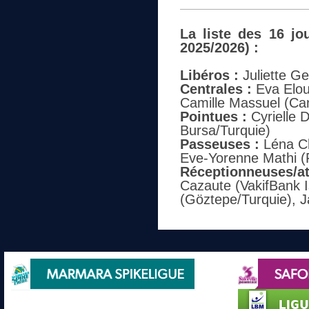
La liste des 16 jo
2025/2026) :
Libéros :
Juliette Ge
Centrales :
Eva Elou
Camille Massuel (Ca
Pointues :
Cyrielle 
Bursa/Turquie)
Passeuses :
Léna Ch
Eve-Yorenne Mathi (
Réceptionneuses/at
Cazaute (VakifBank I
(Göztepe/Turquie), 