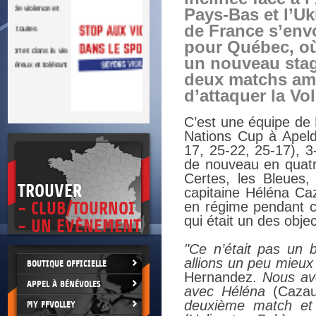
DOCU
et
Pays-Bas et l’Uk
SITUAT
de France s’envo
pour Québec, où 
>
 vie.
un nouveau stag
érant
deux matchs ami
d’attaquer la Vo
C’est une équipe de 
Nations Cup à Apeld
17, 25-22, 25-17), 3
de nouveau en quatr
Certes, les Bleues,
TROUVER
capitaine Héléna Ca
- CLUB/TOURNOI
en régime pendant ce
qui était un des obje
- UN EVÈNEMENT
"Ce n’était pas un 
allions un peu mieux
BOUTIQUE OFFICIELLE
Hernandez.
Nous av
APPEL À BÉNÉVOLES
avec Héléna
(Cazau
deuxième match et 
MY FFVOLLEY