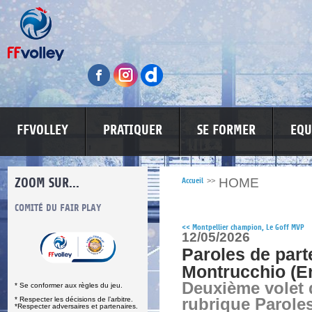
FFVOLLEY
PRATIQUER
SE FORMER
EQU
ZOOM SUR...
HOME
Accueil
>>
S
COMITÉ DU FAIR PLAY
LUTTE CONTRE LES VIOLENCES
MA PETITE
<<
Montpellier champion, Le Goff MVP
12/05/2026
Paroles de part
Montrucchio (E
Deuxième volet 
* Se conformer aux règles du jeu.
* Respecter les décisions de l’arbitre.
rubrique Paroles
*Respecter adversaires et partenaires.