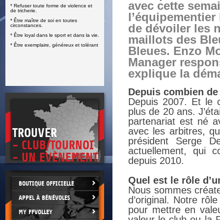
avec cette sema
* Refuser toute forme de violence et
E
de tricherie.
l’équipementier 
* Être maître de soi en toutes
de dévoiler les
circonstances.
* Être loyal dans le sport et dans la vie.
maillots des Ble
* Être exemplaire, généreux et tolérant
Bleues. Enzo Mo
Manager respons
explique la déma
Depuis combien de t
Depuis 2007. Et le c
plus de 20 ans. J’étai
partenariat est né a
avec les arbitres, q
TROUVER
président Serge De
- CLUB/TOURNOI
actuellement, qui 
- UN EVÈNEMENT
depuis 2010.
Quel est le rôle d’
BOUTIQUE OFFICIELLE
Nous sommes créateu
APPEL À BÉNÉVOLES
d’original. Notre rô
pour mettre en valeu
MY FFVOLLEY
valeur le club ou la 