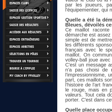
ESPACES CLUBS
par les joueurs, p
l’équipementier, qui 
SAISIE DES LICENCES
ESPACES GESTION SPORTIVE
Quelle a été la dé
Bleues, dévoilés ce
SAISIE DES RÉSULTATS
Ce maillot raconte
ACCÉDER AUX RÉSULTATS
démarche est assez s
simple est de mettre
ESPACES ENTRAÎNEURS
les différents sponsor
ESPACES ARBITRES
français avec le s
SÉLECTIONS EN PÔLES
maillot. On commun
volley-ball joue avec
TROUVER UN TOURNOI
C’est un message as
BOURSE À L'EMPLOI
n’a pas choisi de 
l’impressionnisme, u
MY COACH BY FFVOLLEY
part, ces maillots so
l’histoire de l’art fr
le rouge, mais en pl
valeurs. Tout cela do
porter. C’est dans cet
Quelle place occupe